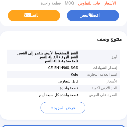
الأسعار：قابل للتفاوض
MOQ：قطعة واحدة
افضل سعر
ﺎﺘﺼﻟ ﺍﻶﻧ
منتوج وصف
,
القفز المضغوط الأبيض ينفجر إلى القصر
أبرز
,
القفز الزرقاء القابلة للنفخ
قلعة ضخمة قابلة للنفخ
إصدار الشهادات
CE, EN14960, SGS
اسم العلامة التجارية
Kule
الأسعار
قابل للتفاوض
الحد الأدنى لكمية
قطعة واحدة
القدرة على العرض
قطعة واحدة كل سبعة أيام
عرض المزيد