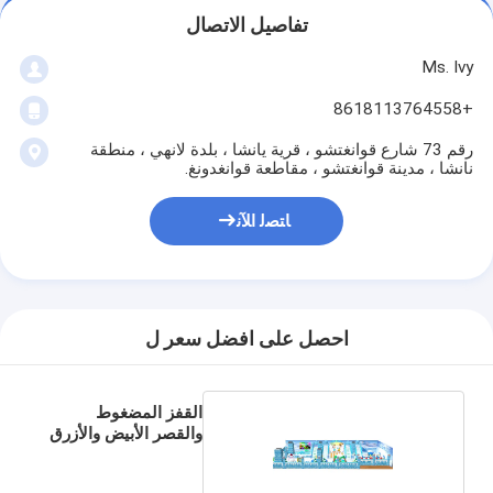
تفاصيل الاتصال
Ms. Ivy
+8618113764558
رقم 73 شارع قوانغتشو ، قرية يانشا ، بلدة لانهي ، منطقة
نانشا ، مدينة قوانغتشو ، مقاطعة قوانغدونغ.
ﺎﺘﺼﻟ ﺍﻶﻧ
احصل على افضل سعر ل
القفز المضغوط
والقصر الأبيض والأزرق