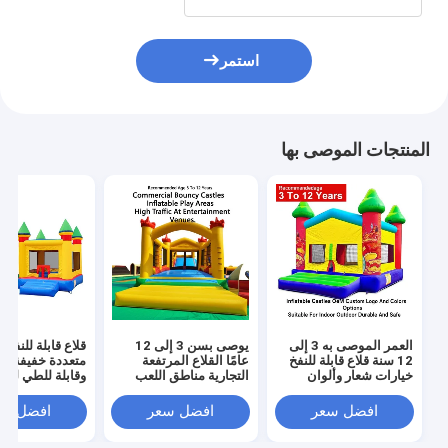
استمر
المنتجات الموصى بها
العمر الموصى به 3 إلى
يوصى بسن 3 إلى 12
قلاع قابلة للنفخ ب
12 سنة قلاع قابلة للنفخ
عامًا القلاع المرتفعة
متعددة خفيفة ال
خيارات شعار وألوان
التجارية مناطق اللعب
وقابلة للطي لسه
مخصصة من الشركة
القابلة للنفخ مصممة
النقل مع قدرة ت
المصنعة الأصلية مناسبة
لحركة المرور الكبيرة في
تصل إ
افضل سعر
افضل سعر
افضل سع
للاستخدام الداخلي
أماكن الترفيه
للمناسبات والحف
والخارجي متينة وآمنة