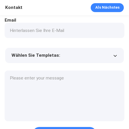
Kontakt
Als Nächstes
Email
Wählen Sie Templetas:
Preis des Produkts
Min.order quantity
Fordern Sie Muster an
Mehr Details