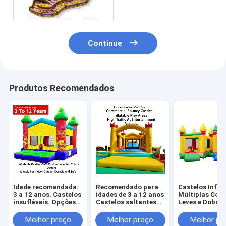
e roxo)
Continue
Produtos Recomendados
Idade recomendada:
Recomendado para
Castelos Infláv
3 a 12 anos. Castelos
idades de 3 a 12 anos
Múltiplas Core
insufláveis. Opções
Castelos saltantes
Leves e Dobráv
OEM de logótipo e
comerciais Áreas
para Fácil
cores
infláveis de jogo
Transporte c
Melhor preço
Melhor preço
Melhor pr
personalizadas.
projetadas para alto
Capacidade de