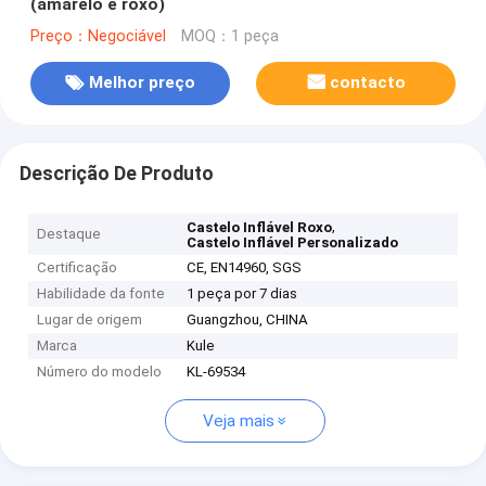
(amarelo e roxo)
Preço：Negociável
MOQ：1 peça
Melhor preço
contacto
Descrição De Produto
,
Castelo Inflável Roxo
Destaque
Castelo Inflável Personalizado
Certificação
CE, EN14960, SGS
Habilidade da fonte
1 peça por 7 dias
Lugar de origem
Guangzhou, CHINA
Marca
Kule
Número do modelo
KL-69534
Veja mais