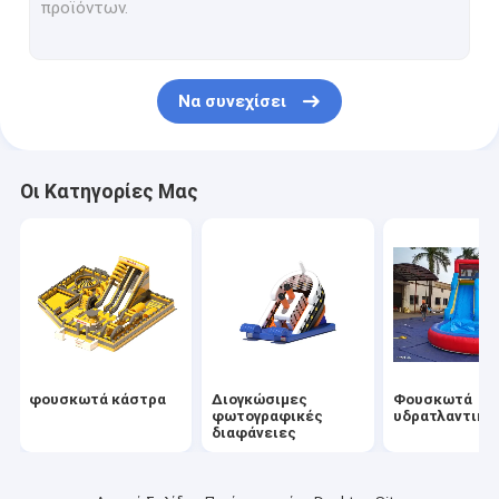
Φουσκωτά εμπόδια
Διογκώσιμα παιχνίδια
Να συνεχίσει
Φουσκωτές σκηνές
Διογκώσιμες αψίδες
Οι Κατηγορίες Μας
Φουσκωτά Πλωτά Παιχνίδια
Πνευματικά εμπόδια που μπορούν να φουσκωθούν
Πνευματικά κάστρα
διογκώσιμο πάρκο νερού
φουσκωτά κάστρα
Διογκώσιμες
Φουσκωτά
Μαλακή παιδική χαρά
φωτογραφικές
υδρατλαντικά
διαφάνειες
Σλάιντ του Κάστρου του Αναπήδησης