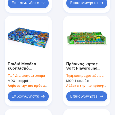
Επικοινωνήστε
Επικοινωνήστε
Παιδιά Μεγάλο
Πράσινος κήπος
εξοπλισμό
Soft Playground
παιχνιδιού
Indoor Play Center
Τιμή:
Διαπραγματεύσιμα
Τιμή:
Διαπραγματεύσιμα
προσαρμοσμένο με
για μικρά παιδιά
MOQ:
1 κομμάτι
MOQ:
1 κομμάτι
θέμα Blue Ocean
Pirate
Λάβετε την πιο πρόσφατη τιμή
Λάβετε την πιο πρόσφατη τιμή
Επικοινωνήστε
Επικοινωνήστε