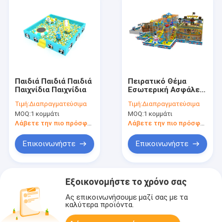
Παιδιά Παιδιά Παιδιά
Πειρατικό Θέμα
Παιχνίδια Παιχνίδια
Εσωτερική Ασφάλεια
Εργαλεία μαλακού
Τιμή:
Διαπραγματεύσιμα
Τιμή:
Διαπραγματεύσιμα
παιδικού χώρου
MOQ:
1 κομμάτι
MOQ:
1 κομμάτι
500m2 Για παιδιά
Λάβετε την πιο πρόσφατη τιμή
Λάβετε την πιο πρόσφατη τιμή
Επικοινωνήστε
Επικοινωνήστε
Εξοικονομήστε το χρόνο σας
Ας επικοινωνήσουμε μαζί σας με τα
καλύτερα προϊόντα.