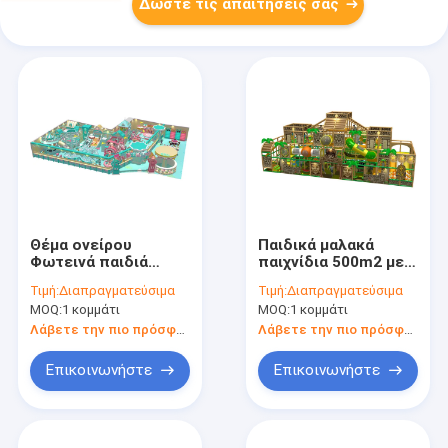
Δώστε τις απαιτήσεις σας
Θέμα ονείρου
Παιδικά μαλακά
Φωτεινά παιδιά
παιχνίδια 500m2 με
Ελαφριά εσωτερική
στοιχείο Αίγυπτος
Τιμή:
Διαπραγματεύσιμα
Τιμή:
Διαπραγματεύσιμα
ζώνη παιχνιδιού
MOQ:
1 κομμάτι
MOQ:
1 κομμάτι
Πλαχτώδης παιδική
χαρά
Λάβετε την πιο πρόσφατη τιμή
Λάβετε την πιο πρόσφατη τιμή
Επικοινωνήστε
Επικοινωνήστε