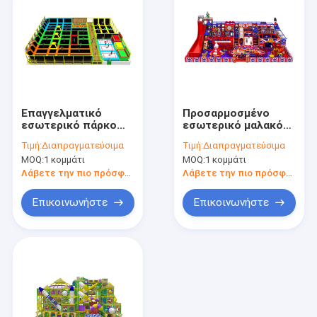
Επαγγελματικό
Προσαρμοσμένο
εσωτερικό πάρκο
εσωτερικό μαλακό
τραμπολίνο με υλικά
εξοπλισμό
Τιμή:
Διαπραγματεύσιμα
Τιμή:
Διαπραγματεύσιμα
Pvc Pp Nylon
παιχνιδιού για παιδιά
MOQ:
1 κομμάτι
MOQ:
1 κομμάτι
Λάβετε την πιο πρόσφατη τιμή
Λάβετε την πιο πρόσφατη τιμή
Επικοινωνήστε
Επικοινωνήστε
Σπίτι
Προϊόντα
Σχετικά με εμάς