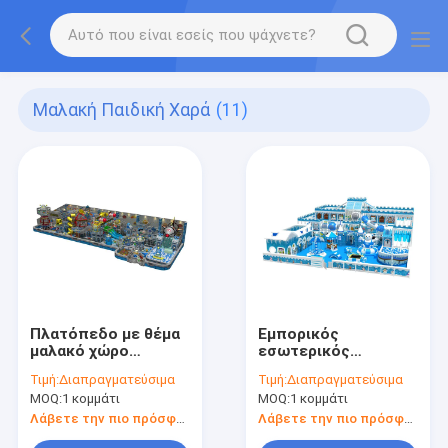
Μαλακή Παιδική Χαρά
(11)
Πλατόπεδο με θέμα
Εμπορικός
μαλακό χώρο
εσωτερικός
Μεγάλος
εξοπλισμός μαλακού
Τιμή:
Διαπραγματεύσιμα
Τιμή:
Διαπραγματεύσιμα
εσωτερικός χώρος
παιδικού χώρου με
MOQ:
1 κομμάτι
MOQ:
1 κομμάτι
παιχνιδιού για παιδιά
χειμερινό
χιονάνθρωπο
Λάβετε την πιο πρόσφατη τιμή
Λάβετε την πιο πρόσφατη τιμή