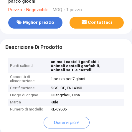
parco giochi
Prezzo：Negoziabile
MOQ：1 pezzo
Miglior prezzo
Contattaci
Descrizione Di Prodotto
,
animali castelli gonfiabili
Punti salienti
,
Animali castelli gonfiabili
Animali salti e castelli
Capacità di
1 pezzo per 7 giorni
alimentazione
Certificazione
SGS, CE, EN14960
Luogo di origine
Guangzhou, Cina
Marca
Kule
Numero di modello
KL-69506
Osservi più