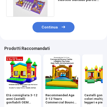
divertimenti parco
giochi
Continua
Prodotti Raccomandati
Età consigliata 3-12
Recommended Age
Castelli gonfiab
anni Castelli
3-12 Years
colori multipli
gonfiabili OEM
Commercial Bouncy
leggeri e piegh
Opzioni
Castles Inflatable
per un facile