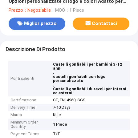
Opzioni personalizzate di logo e colori Adatto per
interni ed esterni Durevole e sicuro
Prezzo：Negoziabile
MOQ：1 Piece
Miglior prezzo
Contattaci
Descrizione Di Prodotto
Castelli gonfiabili per bambini 3-12
anni
,
castelli gonfiabili con logo
Punti salienti
personalizzato
,
Castelli gonfiabili durevoli per interni
ed esterni
Certificazione
CE, EN14960, SGS
Delivery Time
7-10 Days
Marca
Kule
Minimum Order
1 Piece
Quantity
Payment Terms
T/T