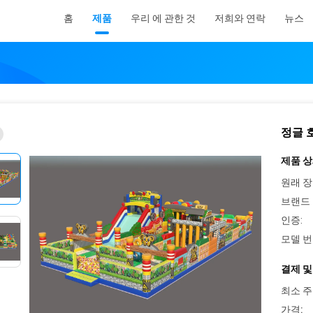
홈
제품
우리 에 관한 것
저희와 연락
뉴스
정글 
제품 상
원래 장
브랜드 
인증:
모델 번
결제 및
최소 주
가격: