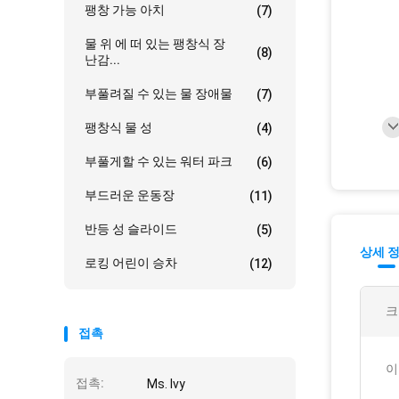
팽창 가능 아치
(7)
물 위 에 떠 있는 팽창식 장
(8)
난감...
부풀려질 수 있는 물 장애물
(7)
팽창식 물 성
(4)
부풀게할 수 있는 워터 파크
(6)
부드러운 운동장
(11)
반등 성 슬라이드
(5)
상세 
로킹 어린이 승차
(12)
크
접촉
이
접촉:
Ms. Ivy