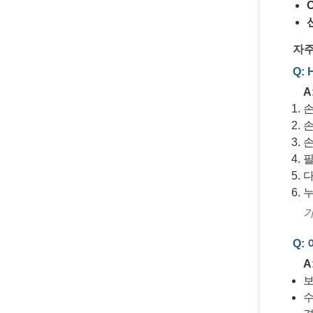
자주
Q:
A
손
손
손
필
다
누
가
Q:
A
보
수