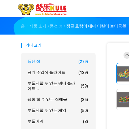
홈
제품 소개
풍선 성
정글 호랑이 테마 어린이 놀이공원
카테고리
풍선 성
(279)
공기 주입식 슬라이드
(139)
부풀게할 수 있는 워터 슬라
(59)
이드...
팽창 할 수 있는 장애물
(35)
부풀게할 수 있는 게임
(50)
부풀이막
(8)