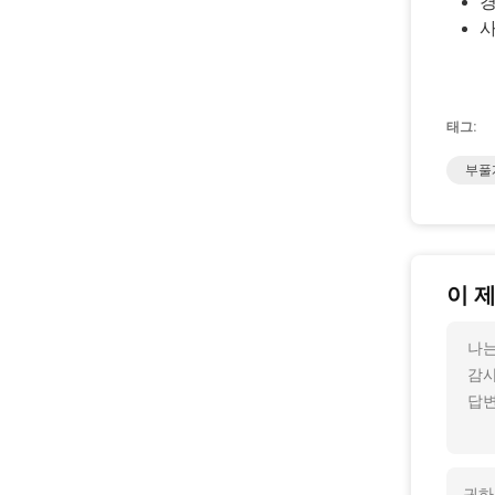
경
사
태그:
부풀
이 
나는
감사
답변