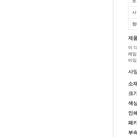
로
사
형
제품
이 
레임
미있
사
소재
크기
색상
인쇄
패키
부속