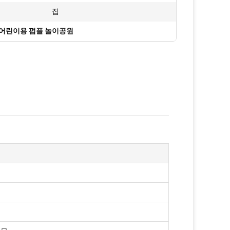
집
어린이용 펌플 놀이공원
색