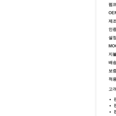
펌프
OE
제조
인증
설정
MO
지불
배송
보증
적용
고객