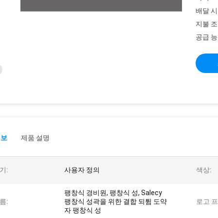
배달 시
지불 조
공급 능
정보
제품 설명
기:
사용자 정의
색상:
팽창식 경비원, 팽창식 성, Salecy
름:
팽창식 성곽을 위한 결합 되튐 도약
로고 프
자 팽창식 성