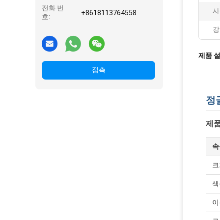
전화 번
사
+8618113764558
호:
강
제품 
접촉
정
제품
속
크
색
이