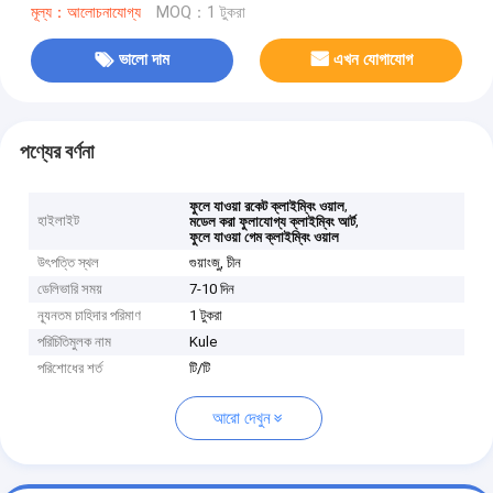
মূল্য：আলোচনাযোগ্য
MOQ：1 টুকরা
ভালো দাম
এখন যোগাযোগ
পণ্যের বর্ণনা
,
ফুলে যাওয়া রকেট ক্লাইম্বিং ওয়াল
হাইলাইট
,
মডেল করা ফুলাযোগ্য ক্লাইম্বিং আর্ট
ফুলে যাওয়া গেম ক্লাইম্বিং ওয়াল
উৎপত্তি স্থল
গুয়াংজু, চীন
ডেলিভারি সময়
7-10 দিন
ন্যূনতম চাহিদার পরিমাণ
1 টুকরা
পরিচিতিমুলক নাম
Kule
পরিশোধের শর্ত
টি/টি
আরো দেখুন