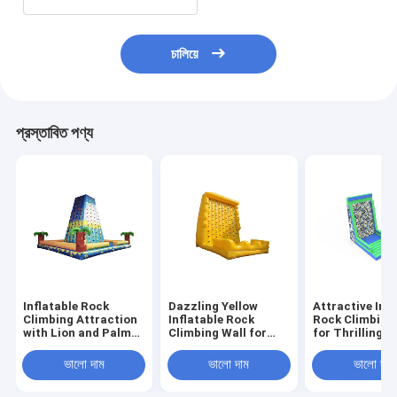
চালিয়ে
প্রস্তাবিত পণ্য
Inflatable Rock
Dazzling Yellow
Attractive Infl
Climbing Attraction
Inflatable Rock
Rock Climbing
with Lion and Palm
Climbing Wall for
for Thrilling P
Tree Design for
Delightful Activities
Fun Outdoor 
Children's Outdoor
ভালো দাম
ভালো দাম
ভালো দাম
Fun