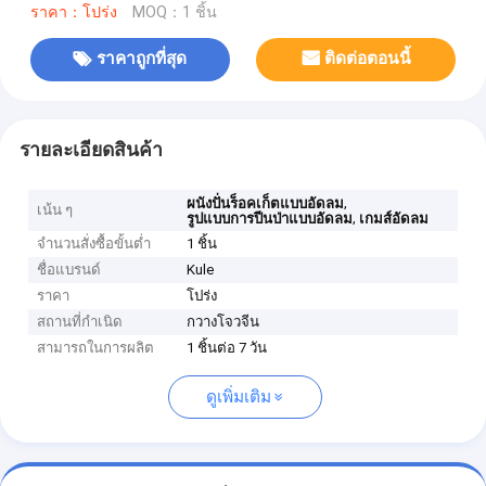
ราคา：โปร่ง
MOQ：1 ชิ้น
ราคาถูกที่สุด
ติดต่อตอนนี้
รายละเอียดสินค้า
,
ผนังปั่นร็อคเก็ตแบบอัดลม
เน้น ๆ
,
รูปแบบการปีนป่าแบบอัดลม
เกมส์อัดลม
จำนวนสั่งซื้อขั้นต่ำ
1 ชิ้น
ชื่อแบรนด์
Kule
ราคา
โปร่ง
สถานที่กำเนิด
กวางโจวจีน
สามารถในการผลิต
1 ชิ้นต่อ 7 วัน
ดูเพิ่มเติม