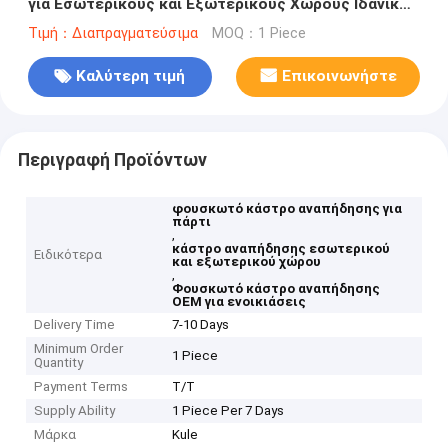
για Εσωτερικούς και Εξωτερικούς Χώρους Ιδανικό
για Ενοικιάσεις Εκδηλώσεων, Ψυχαγωγία Πάρτι και
Τιμή：Διαπραγματεύσιμα
MOQ：1 Piece
Πάρκα Ψυχαγωγίας
Καλύτερη τιμή
Επικοινωνήστε
Περιγραφή Προϊόντων
φουσκωτό κάστρο αναπήδησης για
πάρτι
,
κάστρο αναπήδησης εσωτερικού
Ειδικότερα
και εξωτερικού χώρου
,
Φουσκωτό κάστρο αναπήδησης
OEM για ενοικιάσεις
Delivery Time
7-10 Days
Minimum Order
1 Piece
Quantity
Payment Terms
T/T
Supply Ability
1 Piece Per 7 Days
Μάρκα
Kule