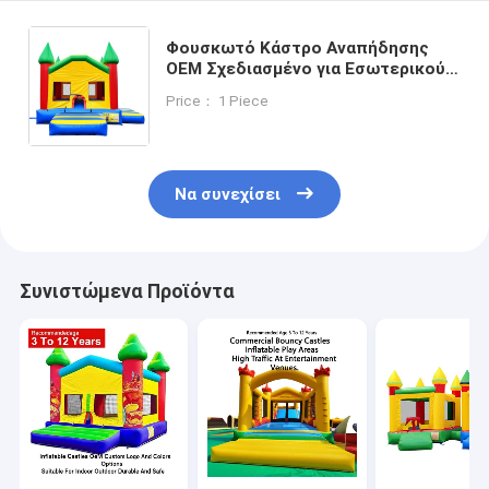
Φουσκωτό Κάστρο Αναπήδησης
OEM Σχεδιασμένο για Εσωτερικούς
και Εξωτερικούς Χώρους Ιδανικό
Price： 1 Piece
για Ενοικιάσεις Εκδηλώσεων,
Ψυχαγωγία Πάρτι και Πάρκα
Ψυχαγωγίας
Να συνεχίσει
Συνιστώμενα Προϊόντα