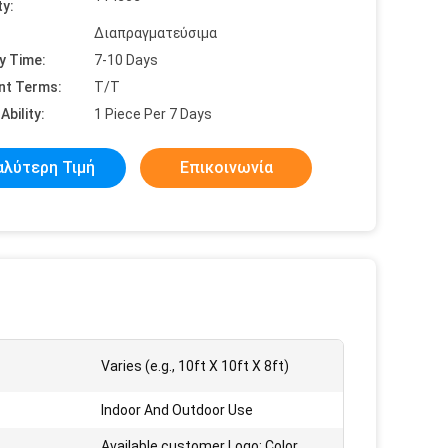
ty:
Διαπραγματεύσιμα
y Time:
7-10 Days
nt Terms:
T/T
Ability:
1 Piece Per 7 Days
αλύτερη Τιμή
Επικοινωνία
Varies (e.g., 10ft X 10ft X 8ft)
Indoor And Outdoor Use
Available,customer Logo; Color