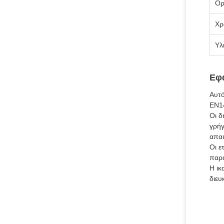
Ορ
Χρ
Υλ
Εφ
Αυτό
EN14
Οι δ
γρήγ
απαι
Οι ε
παρα
Η ικ
διευ