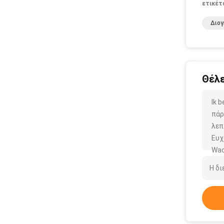
ετικέτ
Διο
Θέλε
Ik 
πάρ
λεπ
Ευχ
Wac