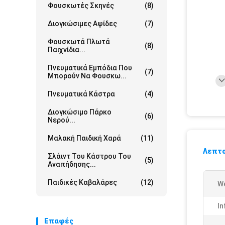
Φουσκωτές Σκηνές
(8)
Διογκώσιμες Αψίδες
(7)
Φουσκωτά Πλωτά
(8)
Παιχνίδια...
Πνευματικά Εμπόδια Που
(7)
Μπορούν Να Φουσκω...
Πνευματικά Κάστρα
(4)
Διογκώσιμο Πάρκο
(6)
Νερού...
Μαλακή Παιδική Χαρά
(11)
Λεπτο
Σλάιντ Του Κάστρου Του
(5)
Αναπήδησης...
Παιδικές Καβαλάρες
(12)
We
In
Επαφές