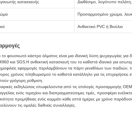
γανωτής κατασκευής
Διαθέσιμο, λογότυπο πελάτη
ώμα
Προσαρμοσμένο χρώμα, λευκό
ικό
Ανθεκτικό PVC ή Βινύλιο
αρμογές
 το φουσκωτό κάστρο άλματος είναι μια ιδανική λύση ψυχαγωγίας για δ
960 και SGS.Η ανθεκτική κατασκευή του το καθιστά ιδανικό για εσωτερ
ημοφιλείς εφαρμογές περιλαμβάνουν τα πάρτι γενεθλίων των παιδιών, τις
ορος χρόνος πληθωρισμού το καθιστά κατάλληλο για τις επιχειρήσεις 
τούν γρήγορη ρύθμιση.
ταιρικές εκδηλώσεις επωφελούνται από τις επιλογές προσαρμογής OEM
γγελίας ενός τεμαχίου και διαπραγματεύσιμες τιμές, προσφέρει ευέλικτ
ανότητα προμήθειας ενός κομμάτι κάθε επτά ημέρες με χρόνο παράδοσ
κολύνουν τις ομαλές διεθνείς συναλλαγές.