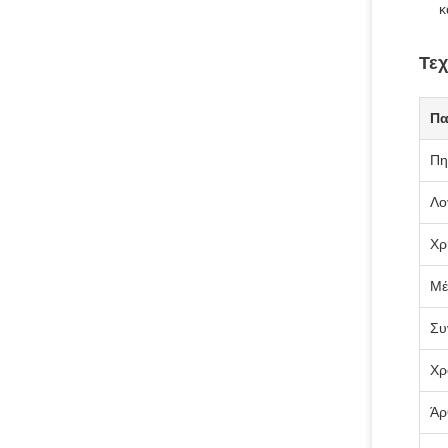
κ
Τεχ
Πα
Πη
Λο
Χρ
Μέ
Συ
Χρ
Άρ