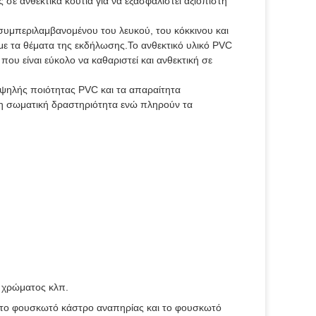
σε ανθεκτικά κουτιά για να εξασφαλιστεί αξιόπιστη
συμπεριλαμβανομένου του λευκού, του κόκκινου και
με τα θέματα της εκδήλωσης.Το ανθεκτικό υλικό PVC
που είναι εύκολο να καθαριστεί και ανθεκτική σε
ψηλής ποιότητας PVC και τα απαραίτητα
η σωματική δραστηριότητα ενώ πληρούν τα
 χρώματος κλπ.
 το φουσκωτό κάστρο αναπηρίας και το φουσκωτό