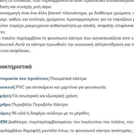
ιση.Οι συσκευές που περιλαμβάνονται είναι προσεκτικά συσκευασμένες 
οση και συνεχής ροή αέρα.
οσαρμογή είναι ένα άλλο βασικό πλεονέκτημα, με διαθέσιμα χρώματα, 
γκρι, καθώς και επιλογές χρώματος προσαρμοσμένες για να ταιριάζουν 
νύλιο παρέχει μακροχρόνια ανθεκτικότητα με απαλή, ασφαλής επιφάνεια 
ες.
 πακέτο περιλαμβάνει το φουσκωτό κάστρο που κατασκευάζεται από υ
κωτικά.Αυτά τα κάστρα προωθούν την κοινωνική αλληλεπίδραση και τ
υπα ασφάλειας..
ακτηριστικά
νομασία του προϊόντος:
Πνευματικά κάστρα
υσκευή:
PVC για αντικείμενα και χαρτόνια για φουσκωτές
ρήση:
Για εσωτερική και εξωτερική χρήση
ρθρο:
Πυροβόλο Πυροβόλο Κάστρο
άρος:
96 κιλά ή διαφέρει ανάλογα με το μέγεθος
OEM:
Διαθέσιμο, συμπεριλαμβανομένου του λογότυπου του πελάτη, του
εριλαμβάνει δημοφιλή μοντέλα όπως το φουσκωτό κάστρο αναπηρίας,