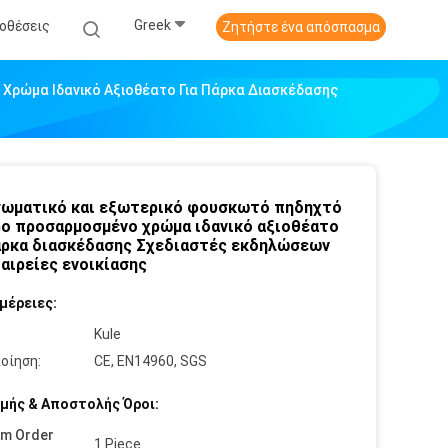
Greek
οθέσεις
Ζητήστε ένα απόσπασμα
ρώμα Ιδανικό Αξιοθέατο Για Πάρκα Διασκέδασης
ωματικό και εξωτερικό φουσκωτό πηδηχτό
ο προσαρμοσμένο χρώμα ιδανικό αξιοθέατο
άρκα διασκέδασης Σχεδιαστές εκδηλώσεων
ταιρείες ενοικίασης
μέρειες:
:
Kule
οίηση:
CE, EN14960, SGS
μής & Αποστολής Όροι:
um Order
1 Piece