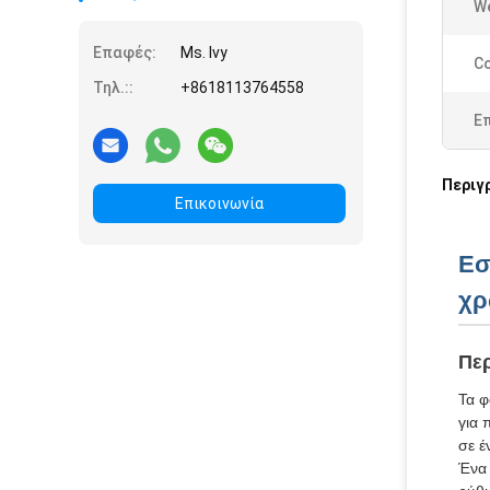
We
Επαφές:
Ms. Ivy
Co
Τηλ.::
+8618113764558
Ε
Περιγ
Επικοινωνία
Εσ
χ
Περ
Τα φ
για 
σε έ
Ένα 