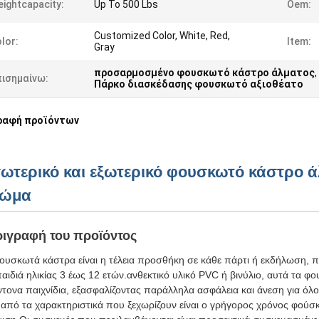
ightcapacity:
Up To 500 Lbs
Oem:
Customized Color, White, Red,
lor:
Item:
Gray
προσαρμοσμένο φουσκωτό κάστρο άλματος
,
πισημαίνω:
Πάρκο διασκέδασης φουσκωτό αξιοθέατο
ραφή προϊόντων
ωτερικό και εξωτερικό φουσκωτό κάστρο
ρώμα
ιγραφή του προϊόντος
ουσκωτά κάστρα είναι η τέλεια προσθήκη σε κάθε πάρτι ή εκδήλωση, 
παιδιά ηλικίας 3 έως 12 ετών.ανθεκτικό υλικό PVC ή βινύλιο, αυτά τα φ
ντονα παιχνίδια, εξασφαλίζοντας παράλληλα ασφάλεια και άνεση για όλ
από τα χαρακτηριστικά που ξεχωρίζουν είναι ο γρήγορος χρόνος φούσ