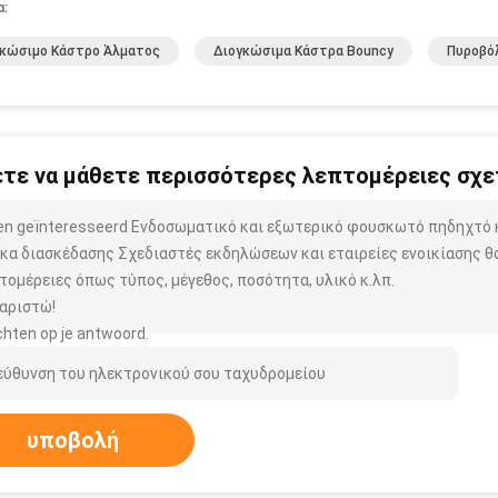
α:
γκώσιμο Κάστρο Άλματος
Διογκώσιμα Κάστρα Bouncy
Πυροβό
τε να μάθετε περισσότερες λεπτομέρειες σχετ
ben geïnteresseerd Ενδοσωματικό και εξωτερικό φουσκωτό πηδηχτό 
κα διασκέδασης Σχεδιαστές εκδηλώσεων και εταιρείες ενοικίασης θ
τομέρειες όπως τύπος, μέγεθος, ποσότητα, υλικό κ.λπ.
αριστώ!
hten op je antwoord.
υποβολή