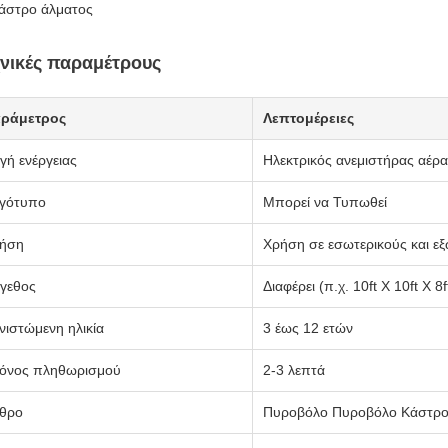
άστρο άλματος
νικές παραμέτρους
ράμετρος
Λεπτομέρειες
γή ενέργειας
Ηλεκτρικός ανεμιστήρας αέρα
γότυπο
Μπορεί να Τυπωθεί
ήση
Χρήση σε εσωτερικούς και ε
γεθος
Διαφέρει (π.χ. 10ft X 10ft X 8f
νιστώμενη ηλικία
3 έως 12 ετών
όνος πληθωρισμού
2-3 λεπτά
θρο
Πυροβόλο Πυροβόλο Κάστρ