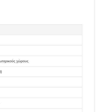
ξωτερικούς χώρους
t)
ο