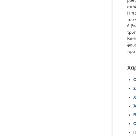
ρύθμ
απόδ
Η πρ
του 
ή βι
τρύπ
Κάθε
φουσ
πρότ
Χαρ
Ο
Σ
Χ
Ά
Β
Π