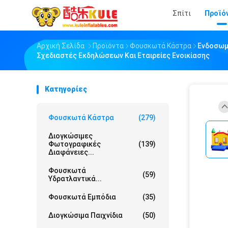
Σπίτι
Προϊό
Αρχική Σελίδα
Προϊόντα
Φουσκωτά Κάστρα
Ενδοσωμ
Σχεδιαστές Εκδηλώσεων Και Εταιρείες Ενοικίασης
Κατηγορίες
Φουσκωτά Κάστρα
(279)
Διογκώσιμες
Φωτογραφικές
(139)
Διαφάνειες...
Φουσκωτά
(59)
Υδρατλαντικά...
Φουσκωτά Εμπόδια
(35)
Διογκώσιμα Παιχνίδια
(50)