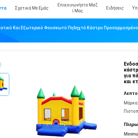
Επικοινωνήστε Μαζ
ντα
Σχετικά Με Εμάς
Ειδήσεις
Υπ
Ί Μας
ατικό Και Εξωτερικό Φουσκωτό Πηδηχτό Κάστρο Προσαρμοσμένο Χ
Ενδοσ
κάστρ
για π
και ε
Λεπτο
Μάρκα
Πιστοπ
Πληρω
Minim