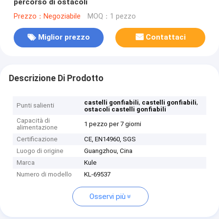
percorso di ostacoli
Prezzo：Negoziabile
MOQ：1 pezzo
Miglior prezzo
Contattaci
Descrizione Di Prodotto
,
,
castelli gonfiabili
castelli gonfiabili
Punti salienti
ostacoli castelli gonfiabili
Capacità di
1 pezzo per 7 giorni
alimentazione
Certificazione
CE, EN14960, SGS
Luogo di origine
Guangzhou, Cina
Marca
Kule
Numero di modello
KL-69537
Osservi più