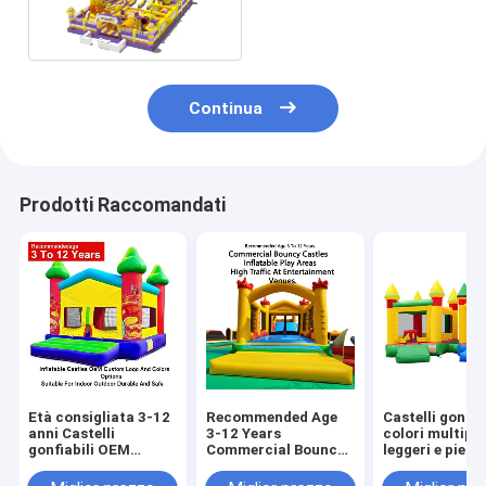
e percorso di ostacoli
Continua
Prodotti Raccomandati
Età consigliata 3-12
Recommended Age
Castelli gonfiab
anni Castelli
3-12 Years
colori multipli
gonfiabili OEM
Commercial Bouncy
leggeri e piegh
Opzioni
Castles Inflatable
per un facile
personalizzate di
Play Areas Designed
trasporto con