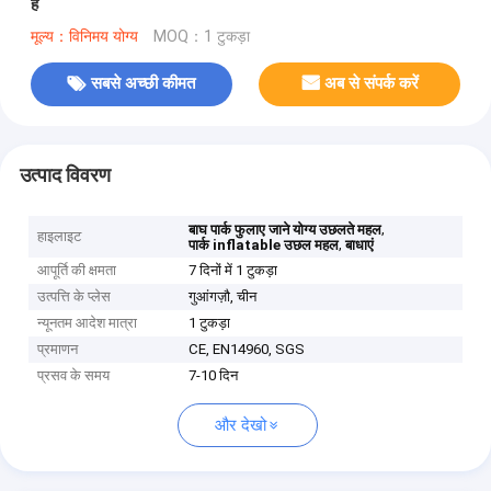
है
मूल्य：विनिमय योग्य
MOQ：1 टुकड़ा
सबसे अच्छी कीमत
अब से संपर्क करें
उत्पाद विवरण
,
बाघ पार्क फुलाए जाने योग्य उछलते महल
हाइलाइट
,
पार्क inflatable उछल महल
बाधाएं
आपूर्ति की क्षमता
7 दिनों में 1 टुकड़ा
उत्पत्ति के प्लेस
गुआंगज़ौ, चीन
न्यूनतम आदेश मात्रा
1 टुकड़ा
प्रमाणन
CE, EN14960, SGS
प्रसव के समय
7-10 दिन
और देखो