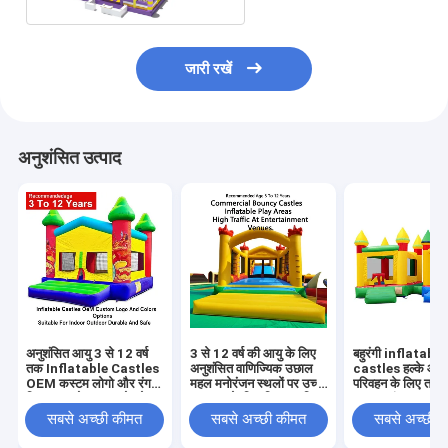
जारी रखें
अनुशंसित उत्पाद
अनुशंसित आयु 3 से 12 वर्ष
3 से 12 वर्ष की आयु के लिए
बहुरंगी inflatable
तक Inflatable Castles
अनुशंसित वाणिज्यिक उछाल
castles हल्के औ
OEM कस्टम लोगो और रंग
महल मनोरंजन स्थलों पर उच्च
परिवहन के लिए तह कर
विकल्प इनडोर आउटडोर के
यातायात के लिए डिज़ाइन किए
500 पाउंड तक वजन 
लिए उपयुक्त टिकाऊ और
गए inflatable खेल क्षेत्र
के साथ घटनाओं और पा
सबसे अच्छी कीमत
सबसे अच्छी कीमत
सबसे अच्छी 
सुरक्षित
के लिए आदर्श