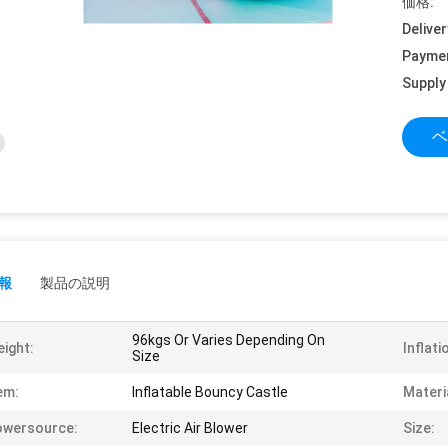
価格:
Deliver
Payme
Supply 
ベ
報
製品の説明
96kgs Or Varies Depending On
ight:
Inflati
Size
em:
Inflatable Bouncy Castle
Materi
owersource:
Electric Air Blower
Size: