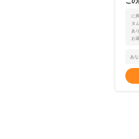
この
に興
タ
あ
お