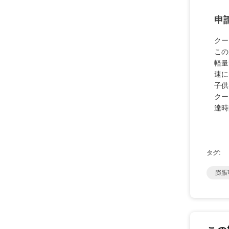
申
クー
この
軽量
速に
子供
クー
達時
タグ:
膨脹