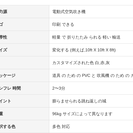
力源
電動式空気吹き機
ゴ
印刷 できる
帯性
軽量 で 折りたたみ られる 軽い 輸送
イズ
変化する (例えば,10ft X 10ft X 8ft)
カスタマイズされた色 白,赤,灰
ッケージ
道具 の ため の PVC と 吹風機 の ため の
ンフレ 時間
2〜3分
イント
膨らませられる跳ね返しの城
重
96kg サイズによって異なります
択する色
多色 対応