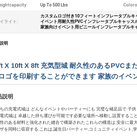
ightcapacity:
Up To 500 Lbs
Coloro
カスタムロゴ付き10フィートインフレータブルキ
イライト:
イベント用耐久性PVCインフレータブルキャッス
家族向けイベント用ビニールインフレータブルキ
説明
0ft X 10ft X 8ft 充気型城 耐久性のある
ロゴを印刷することができます 家族のイベ
品説明
ちの充電式城は どんなイベントやパーティーにも 完璧な補足品で 子供
電式城は 卓越した持ち運びが可能です必要な場所へ移動し設置するこ
性のある材料と強化された縫合で構築されたこれらの構造は,安全に最
ザを同時に収容する.これは,誕生日パーティー,コミュニティイベント,