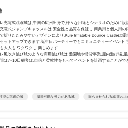
請
レ充電式跳躍城は,中国の広州出身で,様々な用途とシナリオのために設
充電式ジャンプキャッスルは 安全性と品質を保証し 商業用と個人用の
で折りたたみやすいデザインにより,Kule Inflatable Bounce Ca
セットアップできます.誕生日パーティーでもコミュニティーイベント 
も大人も ワクワクし 楽しめます
レ風吹き跳び城のような商用跳び城は 遊園地や賃貸事業,屋内遊び場,屋
間は7~10日顧客は,自信と柔軟性をもってイベントを計画することがで
可能な跳躍の城
膨脹可能な弾力がある城
膨らませられる城 跳ね上