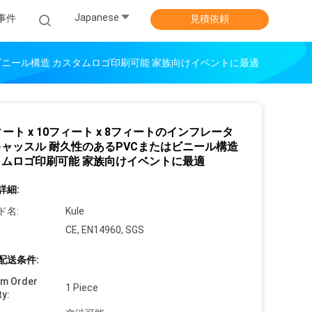
Japanese
事件
見積依頼
たはビニール構造 カスタムロゴ印刷可能 家族向けイベントに最適
ィート x 10フィート x 8フィートのインフレータ
ャッスル 耐久性のあるPVCまたはビニール構造
タムロゴ印刷可能 家族向けイベントに最適
詳細:
ド名:
Kule
CE, EN14960, SGS
配送条件:
um Order
1 Piece
ty: