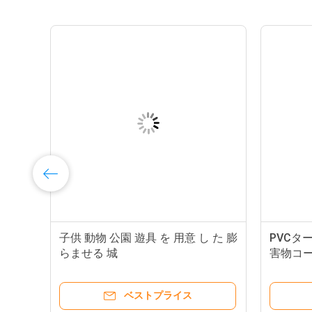
ン
子供 動物 公園 遊具 を 用意 し た 膨
PVCタ
らませる 城
害物コー
ベストプライス