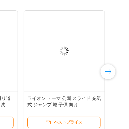
滑り道
ライオン テーマ 公園 スライド 充気
 城
式 ジャンプ 城 子供 向け
ベストプライス