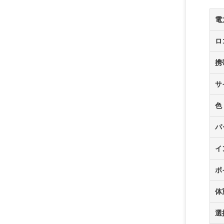
電
ロ
携
サ
色
パ
イ
ポ
体
選