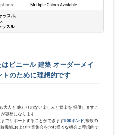
ptions:
Multiple Colors Available
ャッスル
,
ル
,
ャッスル
PVCまたはビニール 建築 オーダーメイ
ントのために理想的です
も大人も 終わりのない楽しみと娯楽を 提供しますこ
とが容易になります
大までサポートすることができます
500ポンド
,複数の
学校機能,および企業集会を含む様々な機会に理想的で