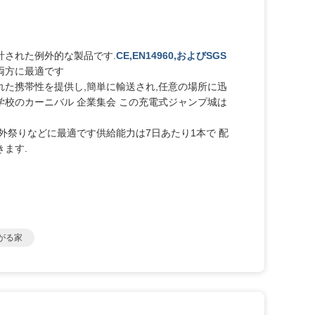
計された例外的な製品です.
CE,EN14960,およびSGS
両方に最適です
stleは優れた携帯性を提供し,簡単に輸送され,任意の場所に迅
学校のカーニバル 企業集会 この充電式ジャンプ城は
外祭りなどに最適です供給能力は7日あたり1本で 配
きます.
がる家