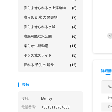
膨らませられる水上浮遊物
(8)
膨らめる 水 の 障害物
(7)
膨らませられる水城
(4)
膨脹可能な水公園
(6)
柔らかい運動場
(11)
ボンズ城スライド
(5)
揺れる 子供 の 騎乗
(12)
詳細情
接触
We
It
接触:
Ms. Ivy
電話番号:
P
+8618113764558