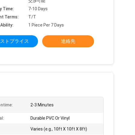
交渉可能
y Time:
7-10 Days
nt Terms:
T/T
Ability:
1 Piece Per 7 Days
ストプライス
連絡先
ontime:
2-3 Minutes
al:
Durable PVC Or Vinyl
Varies (e.g., 10ft X 10ft X 8ft)