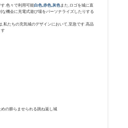
す.色々で利用可能
白色,赤色,灰色
また,ロゴを城に直
特別な機会に充電式遊び場をパーソナライズしたりする
,私たちの充気城のデザインにおいて,至急です.高品
ます
ための膨らませられる跳ね返し城