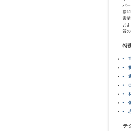
パー
接印
素晴
およ
質の
特
テ