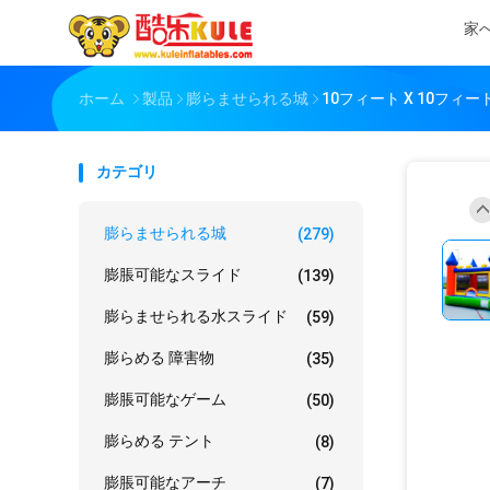
家
ホーム
製品
膨らませられる城
10フィート X 10フ
カテゴリ
膨らませられる城
(279)
膨脹可能なスライド
(139)
膨らませられる水スライド
(59)
膨らめる 障害物
(35)
膨脹可能なゲーム
(50)
膨らめる テント
(8)
膨脹可能なアーチ
(7)