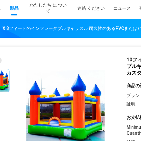
わたしたち に つい
へ
製品
連絡 ください
ニュース
て
ィート X 8フィートのインフレータブルキャッスル 耐久性のあるPVCま
10フ
ブルキ
カス
商品の
ブラン
証明:
お支払
Minim
Quanti