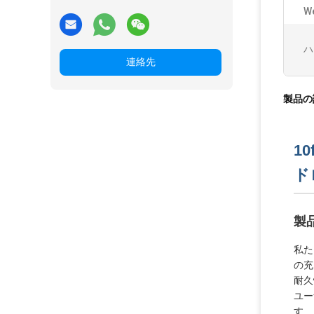
We
ハ
連絡先
製品の
1
ド
製
私た
の充
耐久
ユー
す.