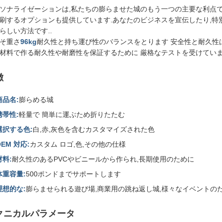
ソナライゼーションは,私たちの膨らませた城のもう一つの主要な利点で
刷するオプションも提供しています.あなたのビジネスを宣伝したり,
らしい方法です..
そ重さ
96kg
耐久性と持ち運び性のバランスをとります 安全性と耐久性は
材料で作る耐久性や耐磨性を保証するために 厳格なテストを受けてい
徴
商品名:
膨らめる城
携帯性:
軽量で 簡単に運ぶため折りたたむ
選択する色:
白,赤,灰色を含むカスタマイズされた色
OEM 対応:
カスタム ロゴ,色,その他の仕様
材料:
耐久性のあるPVCやビニールから作られ,長期使用のために
体重容量:
500ポンドまでサポートします
理想的な:
膨らませられる遊び場,商業用の跳ね返し城,様々なイベントの
クニカルパラメータ