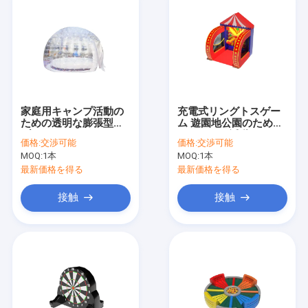
家庭用キャンプ活動の
充電式リングトスゲー
ための透明な膨張型バ
ム 遊園地公園のための
ブルハウス
カーニバル活動
価格:
交渉可能
価格:
交渉可能
MOQ:
1本
MOQ:
1本
最新価格を得る
最新価格を得る
接触
接触