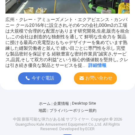
広州・クレー・アミューズメント・エクアピエンス・カンパ
ニー クール2016年に設立され,その6つの会社,000m2の工場
は大規模で合理的な配置があります研究開発,生産,販売を統合
し,この会社は創造的な独創性を通して 鮮明な生命力を 製品
に授ける最高の充電型おもちゃデザイナーを集めています熟
練した縫製労働者と並んで 縫い目ごとに専門性を示し 完璧
な製品密封を保証する 経験豊富な密封作業員"誠実さ,サービ
ス,品質,そして双方の利益"という核心的価値観を堅持し, クレ
は引き続き優良な製品とサービスを提...
詳細情報
今すぐ電話
お問い合わせ
Desktop Site
ホーム
企業情報
地図
プライバシーポリシー規約
中国 膨脹可能な弾力がある城 サプライヤー.
Copyright © 2026
Guangzhou Kule Amusement Equipment Co.,Ltd. All Rights
Reserved. Developed by
ECER