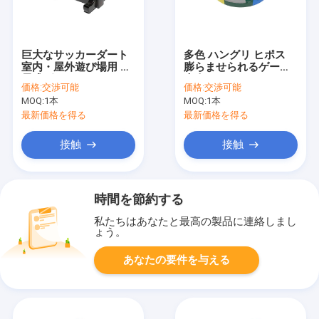
巨大なサッカーダート
多色 ハングリ ヒポス
室内・屋外遊び場用 充
膨らませられるゲーム
電式ゲーム
大人 ティーンエイジャ
価格:
交渉可能
価格:
交渉可能
ー
MOQ:
1本
MOQ:
1本
最新価格を得る
最新価格を得る
接触
接触
時間を節約する
私たちはあなたと最高の製品に連絡しまし
ょう。
あなたの要件を与える