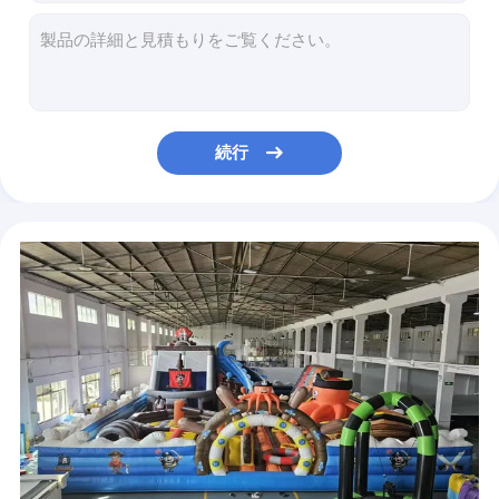
揺れる 子供 の 騎乗
柔らかい黄色のイルカのおもちゃ 室内遊び場用の充気型ゲーム
膨らませられる子供 跳ね返る城 動物 象 うさぎ
ウルトラマン テーマパーク スライド障害物付き 充気式ジャンプ城
大型シー・エアライン・テーマパーク 膨らませられるバウンシー・キャッスル 遊び場
動物 テーマ 公園 遊び場 2つのスライドを持つ膨らませられるジャンプ城
続行
ロキー・エアライン・スペース・テーマパーク 充気式跳ね返し城 遊び場
商用品級 海賊テーマ 滑り台付きの膨らませた跳ね返し城
明るい青色 充電式 子供用 充電式 ボンチ城
屋内遊び場 吹き飛ばし式 ジャンプ 城 公園 子供向け
オレンジキノコ様式 充電式城 充電式ジャンプ城