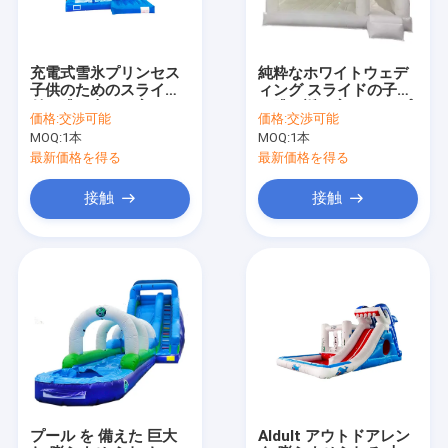
充電式雪氷プリンセス
純粋なホワイトウェデ
子供のためのスライド
ィング スライドの子供
付き跳ね上がる家
と跳ね返る家 ジャンプ
価格:
交渉可能
価格:
交渉可能
城
MOQ:
1本
MOQ:
1本
最新価格を得る
最新価格を得る
接触
接触
家へ
製品
わたしたち に つい て
プール を 備えた 巨大
Aldult アウトドアレン