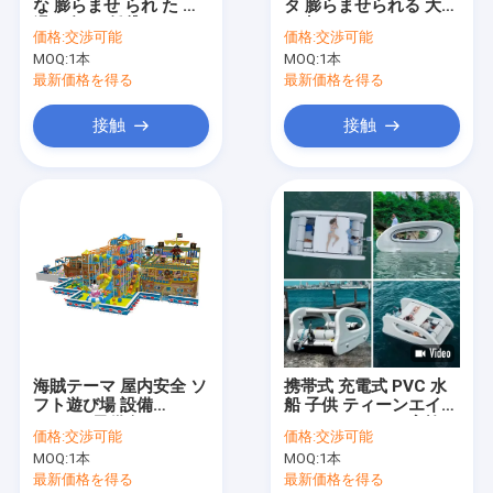
な 膨らませ られ た 水
タ 膨らませられる 大き
工場 ツアー
滑り台 を 賃貸 する
な水スライド
価格:
交渉可能
価格:
交渉可能
MOQ:
1本
MOQ:
1本
品質管理
最新価格を得る
最新価格を得る
連絡 ください
接触
接触
ニュース
事件
見積もりを依頼
膨らませられる城
海賊テーマ 屋内安全 ソ
携帯式 充電式 PVC 水
フト遊び場 設備
船 子供 ティーンエイジ
膨脹可能なスライド
500m2 子供向け
ャー アルドルト 家族
価格:
交渉可能
価格:
交渉可能
屋外
膨らませられる水スライド
MOQ:
1本
MOQ:
1本
最新価格を得る
最新価格を得る