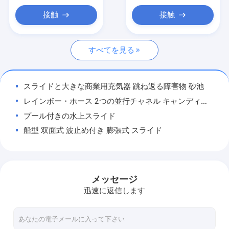
膨らめる 障害物
接触
接触
膨脹可能なゲーム
すべてを見る
膨らめる テント
膨脹可能なアーチ
スライドと大きな商業用充気器 跳ね返る障害物 砂池
膨らませられる水上浮遊物
レインボー・ホース 2つの並行チャネル キャンディ型の柱付きの充気スライド
プール付きの水上スライド
膨らめる 水 の 障害物
船型 双面式 波止め付き 膨張式 スライド
膨らませられる水城
子供用の水泳池 小型の浮遊玩具でカスタマイズ
大きなスライドと跳ね上がる充氣城を持つ黄色のアヒル
膨脹可能な水公園
スノーワールド 屋外充電式ウォーターパーク オーダーメイド 丸いプール
メッセージ
柔らかい運動場
恐竜 小型 充気 型 ゲーム 屋内 の 柔らかい 遊び場 の 玩具 に 用い られる 色とりどり な 玩具
迅速に返信します
屋外・屋内ウォーターパーク用 イエローバナナ充気用玩具 耕地
ボンズ城スライド
PVCタールイン 室内遊び場 充電型おもちゃ 子供向け水瓜ゲーム