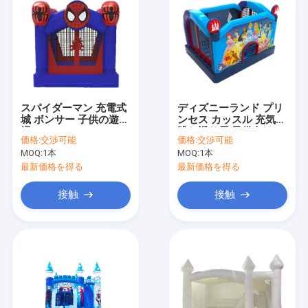
スパイダーマン 充電式
ディズニーランド プリ
城 ボンサー 子供の遊び
ンセス カッスル 充気式
場
跳ね返り屋 子供向け
価格:
交渉可能
価格:
交渉可能
MOQ:
1本
MOQ:
1本
最新価格を得る
最新価格を得る
接触
接触