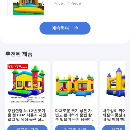
을 위해 설계된 튀는 놀이 공간
Price： 1 Piece
계속하다
추천된 제품
추천연령 3~12년 붓기
다채로운 붓기 성은 가
내구성이 뛰어난 
용 성 OEM 사용자 지정
볍고 편리하게 운반 할
재질의 풍선 놀이
로고 및 색상 옵션 실외
수 있으며 무게 용량이
내 및 야외 행사,
용에 적합 내구성 및 안
최대 500 파운드까지
사, 파티 대여에
전
행사 및 파티에 이상적
최고의 가격
최고의 가격
최고의 