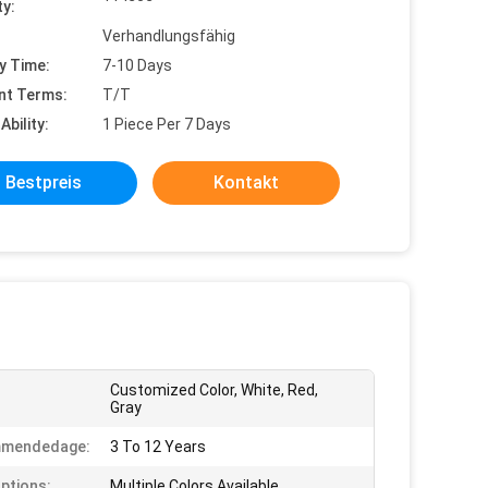
ty:
Verhandlungsfähig
y Time:
7-10 Days
nt Terms:
T/T
Ability:
1 Piece Per 7 Days
Bestpreis
Kontakt
Customized Color, White, Red,
Gray
mendedage:
3 To 12 Years
ptions:
Multiple Colors Available