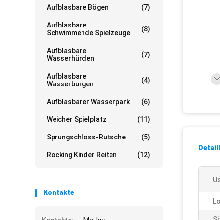
Aufblasbare Bögen
(7)
Aufblasbare
(8)
Schwimmende Spielzeuge
Aufblasbare
(7)
Wasserhürden
Aufblasbare
(4)
Wasserburgen
Aufblasbarer Wasserpark
(6)
Weicher Spielplatz
(11)
Sprungschloss-Rutsche
(5)
Detail
Rocking Kinder Reiten
(12)
Us
Kontakte
Lo
Si