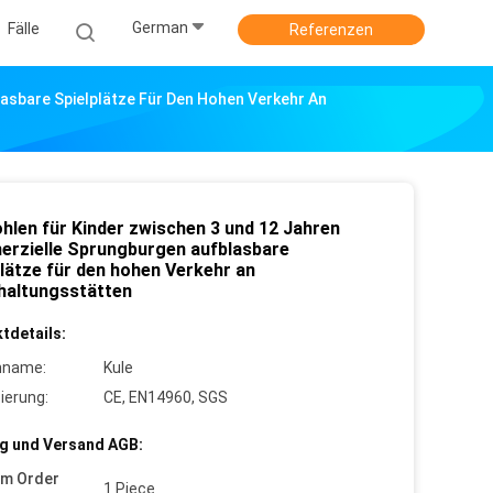
German
Fälle
Referenzen
asbare Spielplätze Für Den Hohen Verkehr An
hlen für Kinder zwischen 3 und 12 Jahren
rzielle Sprungburgen aufblasbare
plätze für den hohen Verkehr an
haltungsstätten
tdetails:
nname:
Kule
zierung:
CE, EN14960, SGS
g und Versand AGB:
um Order
1 Piece