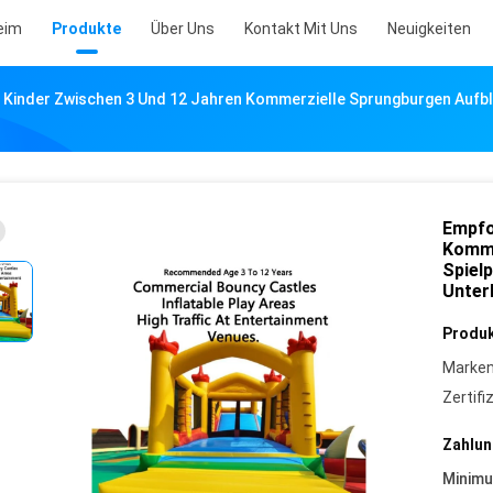
eim
Produkte
Über Uns
Kontakt Mit Uns
Neuigkeiten
 Kinder Zwischen 3 Und 12 Jahren Kommerzielle Sprungburgen Aufbl
Empfo
Komme
Spiel
Unter
Produk
Marke
Zertifi
Zahlun
Minim