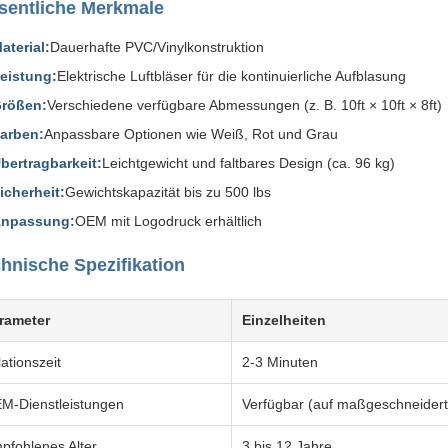
entliche Merkmale
aterial:
Dauerhafte PVC/Vinylkonstruktion
eistung:
Elektrische Luftbläser für die kontinuierliche Aufblasung
rößen:
Verschiedene verfügbare Abmessungen (z. B. 10ft × 10ft × 8ft)
arben:
Anpassbare Optionen wie Weiß, Rot und Grau
bertragbarkeit:
Leichtgewicht und faltbares Design (ca. 96 kg)
icherheit:
Gewichtskapazität bis zu 500 lbs
npassung:
OEM mit Logodruck erhältlich
hnische Spezifikation
rameter
Einzelheiten
lationszeit
2-3 Minuten
M-Dienstleistungen
Verfügbar (auf maßgeschneider
pfohlenes Alter
3 bis 12 Jahre