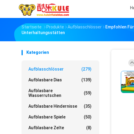
H
Startseite
Produkte
Aufblasschlösser
Empfohlen Für
Unterhaltungsstätten
Kategorien
Aufblasschlösser
(279)
Aufblasbare Dias
(139)
Aufblasbare
(59)
Wasserrutschen
Aufblasbare Hindernisse
(35)
Aufblasbare Spiele
(50)
Aufblasbare Zelte
(8)