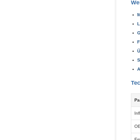
Wes
M
L
G
F
Ü
S
A
Tec
Pa
Inf
OE
Em