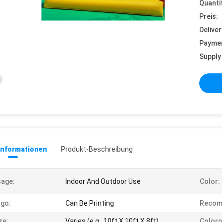
Quanti
Preis:
Deliver
Payme
Supply 
informationen
Produkt-Beschreibung
age:
Indoor And Outdoor Use
Color:
go:
Can Be Printing
Recom
ze:
Varies (e.g., 10ft X 10ft X 8ft)
Coloro