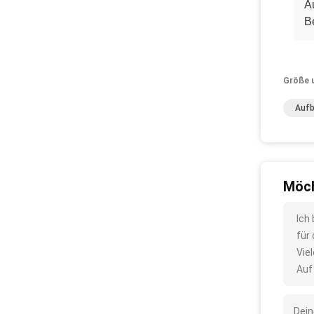
A
Be
Größe 
Aufb
Möch
Ich
für
Vie
Auf