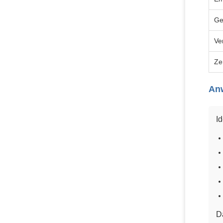
Ge
Ve
Ze
An
Id
D