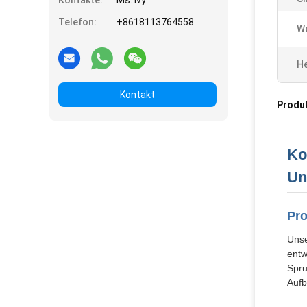
Kontakte:
Ms. Ivy
Telefon:
+8618113764558
We
He
Kontakt
Produ
Ko
Un
Pro
Unse
entw
Spru
Aufb