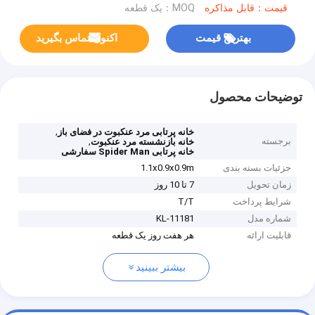
قیمت：قابل مذاکره
MOQ：یک قطعه
بهترین قیمت
اکنون تماس بگیرید
توضیحات محصول
,
خانه پرتابی مرد عنکبوت در فضای باز
برجسته
,
خانه بازنشسته مرد عنکبوت
خانه پرتابی Spider Man سفارشی
جزئیات بسته بندی
1.1x0.9x0.9m
زمان تحویل
7 تا 10 روز
شرایط پرداخت
T/T
شماره مدل
KL-11181
قابلیت ارائه
هر هفت روز يک قطعه
بیشتر ببینید