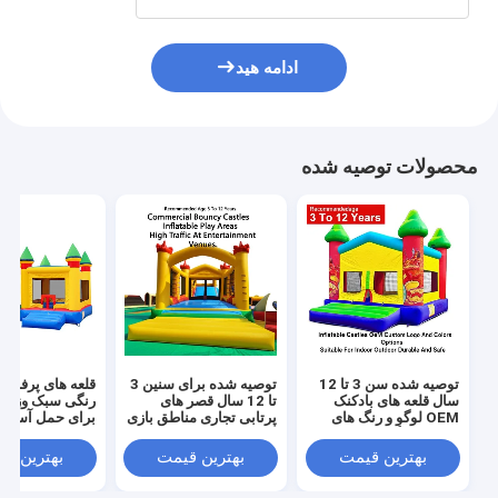
ادامه هید
محصولات توصیه شده
توصیه شده سن 3 تا 12
توصیه شده برای سنین 3
قلعه های پرفابلی
سال قلعه های بادکنک
تا 12 سال قصر های
رنگی سبک وزن و
OEM لوگو و رنگ های
پرتابی تجاری مناطق بازی
برای حمل آسان ب
سفارشی گزینه های
پرتابی طراحی شده برای
مناسب برای فضای باز
ترافیک زیاد در مکان های
ایده آل برای روید
بهترین قیمت
بهترین قیمت
بهترین ق
داخلی دوامدار و امن
سرگرمی
مهمانی ها