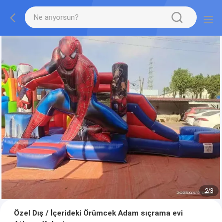
2
/
3
Özel Dış / İçerideki Örümcek Adam sıçrama evi