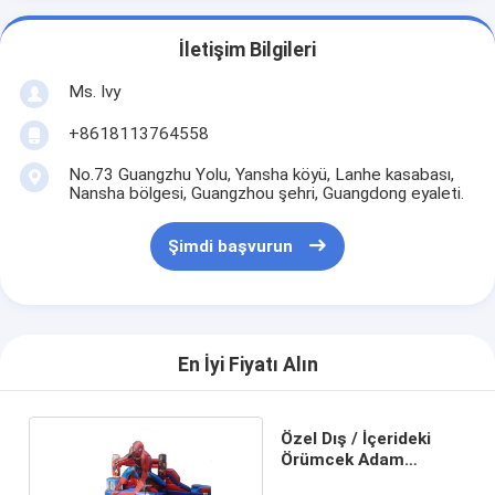
İletişim Bilgileri
Ms. Ivy
+8618113764558
No.73 Guangzhu Yolu, Yansha köyü, Lanhe kasabası,
Nansha bölgesi, Guangzhou şehri, Guangdong eyaleti.
Şimdi başvurun
En İyi Fiyatı Alın
Özel Dış / İçerideki
Örümcek Adam
sıçrama evi Atlama