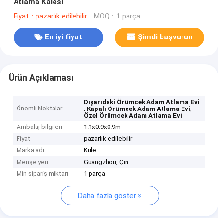
Atlama Kalesi
Fiyat：pazarlık edilebilir
MOQ：1 parça
En iyi fiyat
Şimdi başvurun
Ürün Açıklaması
Dışarıdaki Örümcek Adam Atlama Evi
Önemli Noktalar
,
,
Kapalı Örümcek Adam Atlama Evi
Özel Örümcek Adam Atlama Evi
Ambalaj bilgileri
1.1x0.9x0.9m
Fiyat
pazarlık edilebilir
Marka adı
Kule
Menşe yeri
Guangzhou, Çin
Min sipariş miktarı
1 parça
Daha fazla göster