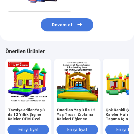
Kalesi
Devam et
Önerilen Ürünler
Tavsiye edilenYaş 3
Önerilen Yaş 3 ila 12
Çok Renkli Şiş
ila 12 Yıllık Şişme
Yaş Ticari Zıplama
Kaleler Hafif v
Kaleler OEM Özel
Kaleleri Eğlence
Taşıma İçin
Logo ve Renk
Mekanlarında Yüksek
Katlanabilir, 5
Seçenekleri İçeride
Trafik İçin
Lbs'ye Kadar Ağ
En iyi fiyat
En iyi fiyat
En iyi fiy
Dışarıda Uygun
Tasarlanmış Şişme
Kapasitesiyle