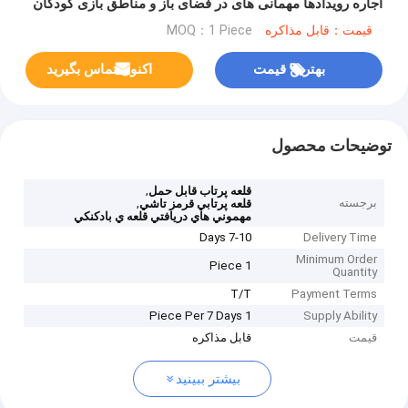
اجاره رویدادها مهمانی های در فضای باز و مناطق بازی کودکان
قیمت：قابل مذاکره
MOQ：1 Piece
بهترین قیمت
اکنون تماس بگیرید
توضیحات محصول
,
قلعه پرتاب قابل حمل
برجسته
,
قلعه پرتابي قرمز تاشي
مهموني هاي دريافتي قلعه ي بادکنکي
7-10 Days
Delivery Time
Minimum Order
1 Piece
Quantity
T/T
Payment Terms
1 Piece Per 7 Days
Supply Ability
قیمت
قابل مذاکره
بیشتر ببینید