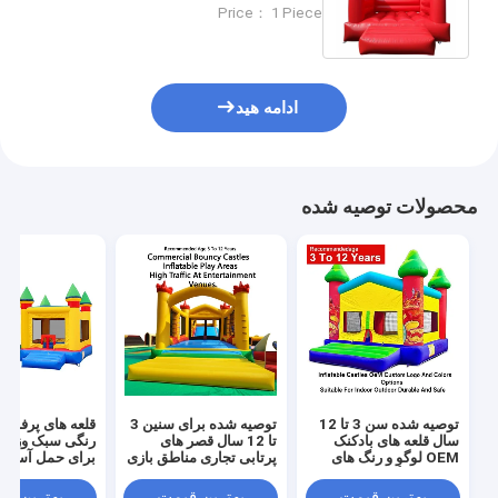
رویدادها مهمانی های در فضای باز و
Price： 1 Piece
مناطق بازی کودکان
ادامه هید
محصولات توصیه شده
توصیه شده سن 3 تا 12
توصیه شده برای سنین 3
قلعه های پرفابلی
سال قلعه های بادکنک
تا 12 سال قصر های
رنگی سبک وزن و
OEM لوگو و رنگ های
پرتابی تجاری مناطق بازی
برای حمل آسان ب
سفارشی گزینه های
پرتابی طراحی شده برای
مناسب برای فضای باز
ترافیک زیاد در مکان های
ایده آل برای روید
بهترین قیمت
بهترین قیمت
بهترین ق