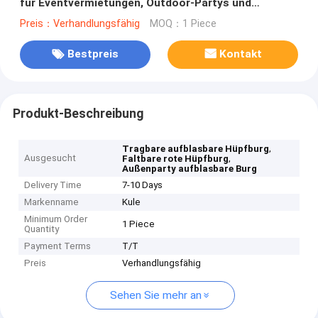
für Eventvermietungen, Outdoor-Partys und
Kinderspielbereiche
Preis：Verhandlungsfähig
MOQ：1 Piece
Bestpreis
Kontakt
Produkt-Beschreibung
,
Tragbare aufblasbare Hüpfburg
Ausgesucht
,
Faltbare rote Hüpfburg
Außenparty aufblasbare Burg
Delivery Time
7-10 Days
Markenname
Kule
Minimum Order
1 Piece
Quantity
Payment Terms
T/T
Preis
Verhandlungsfähig
Sehen Sie mehr an