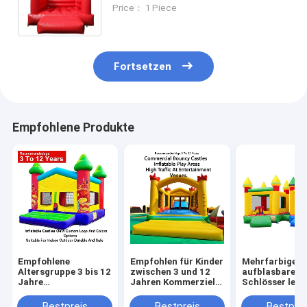
Eventvermietungen, Outdoor-
Price： 1 Piece
Partys und Kinderspielbereiche
Fortsetzen
Empfohlene Produkte
Empfohlene
Empfohlen für Kinder
Mehrfarbige
Altersgruppe 3 bis 12
zwischen 3 und 12
aufblasbare
Jahre
Jahren Kommerzielle
Schlösser leic
Aufblasschlösser
Sprungburgen
faltbar für de
OEM Custom Logo
aufblasbare
einfachen Tra
Bestpreis
Bestpreis
Bestprei