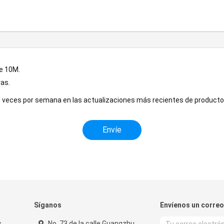
e 10M.
ras.
s veces por semana en las actualizaciones más recientes de producto
Síganos
Envíenos un correo
s
No. 73 de la calle Guangzhu,