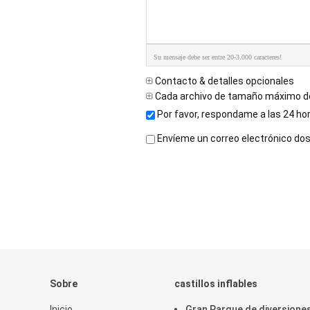
Su mensaje debe ser entre 20-3.000 caracteres!
Contacto & detalles opcionales
Cada archivo de tamaño máximo d
Por favor, respondame a las 24 ho
Envíeme un correo electrónico do
Sobre
castillos inflables
Inicio
Gran Parque de diversione