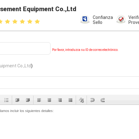
sement Equipment Co.,Ltd
Confianza
Verif
Sello
Prov
Por favor, introduzca su ID de correo electrónico.
ipment Co.,Ltd
)