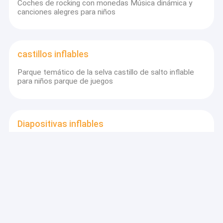
Coches de rocking con monedas Música dinámica y
canciones alegres para niños
castillos inflables
Parque temático de la selva castillo de salto inflable
para niños parque de juegos
Diapositivas inflables
Parque de diversiones para niños Dinosaurios animales
inflables tobogán de alquiler
Deslizamientos de agua inflables
Deslizador inflable vibrante y colorido para niños