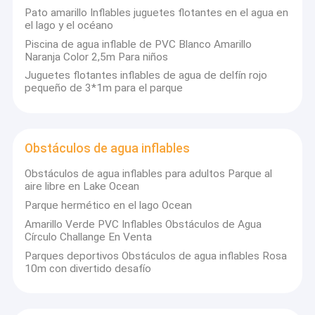
Pato amarillo Inflables juguetes flotantes en el agua en
profunda participación en la industria dinámica de inflables.000
Visita a la fábrica
el lago y el océano
m2 de fábrica tiene un diseño a gran escala y
racionalIntegrando I+D, producción y ventas, la compañía reúne
Piscina de agua inflable de PVC Blanco Amarillo
Control de calidad
a los mejores diseñadores de juguetes inflables que dotan a los
Naranja Color 2,5m Para niños
productos de una vitalidad vívida a través del ingenio
Juguetes flotantes inflables de agua de delfín rojo
Contáctenos
creativo,junto con trabajadores de costura altamente
pequeño de 3*1m para el parque
calificados que demuestran profesionalismo en cada punto y
trabajadores de sellado experimentados que aseguran el
Noticias
sellado perfecto del producto. Manteniendo los valores
fundamentales de "integridad, servicio, calidad y ganar-ganar",
Casos
Kule continúa avanzando y ofreciendo productos y servicios de
Obstáculos de agua inflables
primera calidad a los clientes.
Solicitar una cotización
Obstáculos de agua inflables para adultos Parque al
aire libre en Lake Ocean
Los productos inflables de Kule son muy diversos:
Parque hermético en el lago Ocean
- Los castillos inflables crean una atmósfera de cuento de
Amarillo Verde PVC Inflables Obstáculos de Agua
hadas para los niños.
castillos inflables
Círculo Challange En Venta
- Los emocionantes toboganes inflables y los toboganes
acuáticos ofrecen experiencias emocionantes (estos últimos
Parques deportivos Obstáculos de agua inflables Rosa
Diapositivas inflables
son perfectos para refrescarse con salpicaduras).
10m con divertido desafío
- Las pistas de obstáculos inflables despiertan el espíritu de
búsqueda de desafíos, mientras que los juegos divertidos
Deslizamientos de agua inflables
añaden alegría a los momentos felices.
- Las prácticas tiendas de campaña inflables sirven como