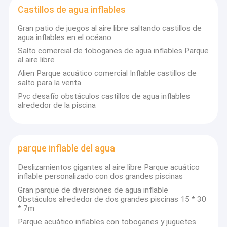
Obstáculos inflables
Castillos de agua inflables
opciones ideales de ocio al aire libre, y los llamativos arcos
inflables mejoran la solemnidad del evento.
- Los juguetes flotantes de agua permiten disfrutar de las olas,
Gran patio de juegos al aire libre saltando castillos de
Juegos inflables
complementados por emocionantes parques acuáticos y
agua inflables en el océano
patios de recreo suaves.
Salto comercial de toboganes de agua inflables Parque
Tiendas de campaña inflables
Cada producto encarna la dedicación y la experiencia de Kule.
al aire libre
El de Kule.
Los productos inflables utilizan estrictamente
Alien Parque acuático comercial Inflable castillos de
Arcos inflables
salto para la venta
materiales de la más alta calidad, todos certificados por CE,
EN14960, SGS, etc. Cada producto se somete a rigurosas
Juguetes flotantes de agua inflables
Pvc desafío obstáculos castillos de agua inflables
pruebas de resistencia al agua, al fuego, al frío,y ensayos de
alrededor de la piscina
presión antes de la entrega para garantizar la seguridad en
Obstáculos de agua inflables
diversos entornosCon un diseño perfecto y un sistema de corte
computarizado avanzado, los materiales se cortan con
precisión para garantizar que cada producto tenga una forma
Castillos de agua inflables
perfecta, tanto en líneas lisas como en proporciones
parque inflable del agua
generales.que se asemeja a una obra de arte.
parque inflable del agua
Deslizamientos gigantes al aire libre Parque acuático
El de Kule.
equipo de diseño profesional, talentoso y
inflable personalizado con dos grandes piscinas
apasionado, puede personalizar cualquier producto inflable a
Patio suave
Gran parque de diversiones de agua inflable
sus necesidades, presupuesto, lugares específicos, o
Obstáculos alrededor de dos grandes piscinas 15 * 30
requisitos especiales.y sus diseñadores se encargarán del
Deslizamiento del castillo de rebote
* 7m
resto.
Kule asegura que:
Parque acuático inflables con toboganes y juguetes