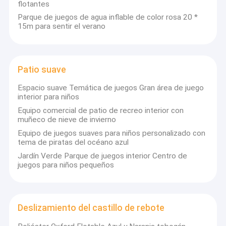
- Entrega rápida para cumplir con su cronograma sin retrasos.
Los niños de rocking cabalgan
flotantes
- Precios asequibles para disfrutar de productos de alta calidad
Parque de juegos de agua inflable de color rosa 20 *
sin costes adicionales.
15m para sentir el verano
- Servicio posventa completo: su equipo resuelve rápidamente
cualquier problema durante el uso, dándole tranquilidad.
Patio suave
Espacio suave Temática de juegos Gran área de juego
interior para niños
Equipo comercial de patio de recreo interior con
muñeco de nieve de invierno
Equipo de juegos suaves para niños personalizado con
tema de piratas del océano azul
Jardín Verde Parque de juegos interior Centro de
juegos para niños pequeños
Deslizamiento del castillo de rebote