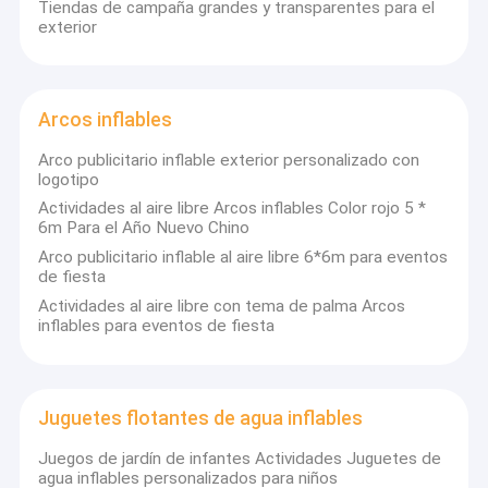
Tiendas de campaña grandes y transparentes para el
exterior
Arcos inflables
Arco publicitario inflable exterior personalizado con
logotipo
Actividades al aire libre Arcos inflables Color rojo 5 *
6m Para el Año Nuevo Chino
Arco publicitario inflable al aire libre 6*6m para eventos
de fiesta
Actividades al aire libre con tema de palma Arcos
inflables para eventos de fiesta
Inicio
Guangzhou Kule Amusement Equipment Co.,
Productos
Juguetes flotantes de agua inflables
Ltd. y sus subsidiarias
Juegos de jardín de infantes Actividades Juguetes de
Sobre nosotros
- ¿ Qué pasa?
es un destacado fabricante de marcas
agua inflables personalizados para niños
registradas en Guangzhou, China, con casi una década de