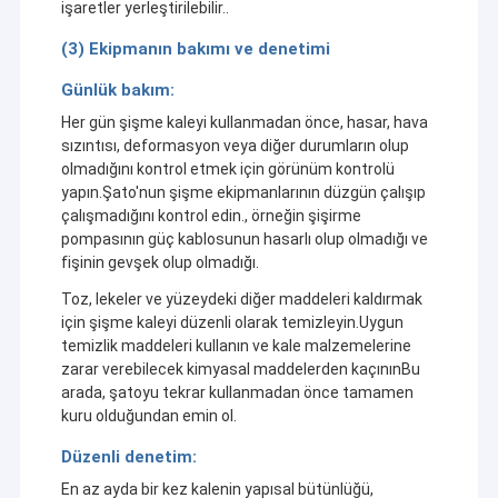
işaretler yerleştirilebilir..
Şişilebilir Engeller
Kule'nin.
şişirme ürünleri, tümüyle CE, EN14960, SGS vb.
(3) Ekipmanın bakımı ve denetimi
tarafından sertifikalandırılmış, kesinlikle en kaliteli malzemeler
şişme oyunlar
kullanır.Çeşitli ortamlarda güvenliği sağlamak için teslimattan
Günlük bakım:
önce basınç testleriMükemmel tasarım ve gelişmiş bir
Şişilebilir Çadırlar
bilgisayarlı kesme sistemi ile, malzemeler, her ürünün hem
Her gün şişme kaleyi kullanmadan önce, hasar, hava
pürüzsüz çizgilerde hem de genel oranda mükemmel bir şekle
sızıntısı, deformasyon veya diğer durumların olup
sahip olmasını sağlamak için hassas bir şekilde kesilir.Sanat
şişme kemerler
olmadığını kontrol etmek için görünüm kontrolü
eseri gibi..
yapın.Şato'nun şişme ekipmanlarının düzgün çalışıp
Şişilebilir Su Üzerinde Yüzen Oyuncaklar
Kule'nin.
Profesyonel tasarım ekibi, yetenekli ve tutkulu,
çalışmadığını kontrol edin., örneğin şişirme
herhangi bir şişme ürünü ihtiyaçlarınıza, bütçenize, mekan
pompasının güç kablosunun hasarlı olup olmadığı ve
özelliklerinize veya özel gereksinimlerinize göre
Şişilebilir Su Engelleri
fişinin gevşek olup olmadığı.
özelleştirebilir.Ve tasarımcıları gerisini halleder..
Kule şunları sağlar:
Toz, lekeler ve yüzeydeki diğer maddeleri kaldırmak
Şişme Su Kaleleri
- Zaman çizelgesine geçmeden ulaşmak için hızlı teslimat.
için şişme kaleyi düzenli olarak temizleyin.Uygun
- Yüksek kaliteli ürünlerden ekstra maliyetler olmadan
temizlik maddeleri kullanın ve kale malzemelerine
yararlanmak için uygun fiyatlandırma.
şişme su parkı
zarar verebilecek kimyasal maddelerden kaçınınBu
- Kapsamlı satış sonrası hizmet: ekipleri kullanım sırasında
arada, şatoyu tekrar kullanmadan önce tamamen
herhangi bir sorunu derhal çözür ve size huzur verir.
Yumuşak Oyun Alanı
kuru olduğundan emin ol.
Atlama Kalesi Kaydırma
Düzenli denetim:
En az ayda bir kez kalenin yapısal bütünlüğü,