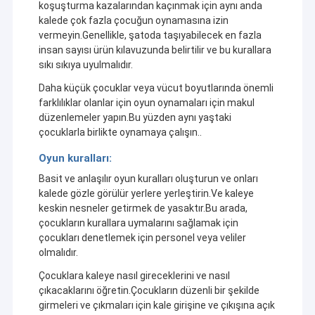
koşuşturma kazalarından kaçınmak için aynı anda
planlamaAraştırma ve geliştirme, üretim ve satışları birleştiren
Fabrika Turu
şirket, yaratıcı yaratıcılık yoluyla ürünlere canlı canlılık veren en iyi
kalede çok fazla çocuğun oynamasına izin
şişme oyuncak tasarımcılarını bir araya getiriyor.Her dikişte
vermeyin.Genellikle, şatoda taşıyabilecek en fazla
Kalite Kontrol
profesyonellik gösteren çok yetenekli dikiş işçileri ve mükemmel
insan sayısı ürün kılavuzunda belirtilir ve bu kurallara
ürün mühürlenmesini sağlayan deneyimli mühürleme işçileri ile
sıkı sıkıya uyulmalıdır.
birlikteKule, "dürüstlük, hizmet, kalite ve kazanç" temel
Bizimle İletişim
değerlerini koruyarak, müşterilere üst düzey ürün ve hizmetleri
Daha küçük çocuklar veya vücut boyutlarında önemli
geliştirmeye ve sunmaya devam ediyor.
farklılıklar olanlar için oyun oynamaları için makul
Haberler
düzenlemeler yapın.Bu yüzden aynı yaştaki
çocuklarla birlikte oynamaya çalışın..
Davalar
Kule'nin şişirme ürünleri çok çeşitli:
- Şişme kaleler çocuklar için rüya gibi bir peri masalı atmosferi
Oyun kuralları:
Teklif Alın
yaratır.
Basit ve anlaşılır oyun kuralları oluşturun ve onları
- Heyecan verici şişme kaydırmalar ve su kaydırmaları heyecan
kalede gözle görülür yerlere yerleştirin.Ve kaleye
verici deneyimler sunar (sonuncusu sıçramalarda soğutmak için
mükemmeldir).
keskin nesneler getirmek de yasaktır.Bu arada,
- Şişme engelleme pistleri zorluk arayan ruhları tetiklerken
çocukların kurallara uymalarını sağlamak için
Şişme Kaleler
eğlenceli oyunlar mutlu anlara sevinç katar.
çocukları denetlemek için personel veya veliler
- Pratik şişme çadırlar ideal açık hava eğlence seçenekleri olarak
olmalıdır.
hizmet eder ve göz alıcı şişme kemerler etkinliğin törenini artırır.
Şişme Kaydıraklar
- Su üzerinde yüzen oyuncaklar, insanların dalgaların tadını
Çocuklara kaleye nasıl gireceklerini ve nasıl
çıkarmasına izin verir ve heyecan verici su parkları ve yumuşak
çıkacaklarını öğretin.Çocukların düzenli bir şekilde
şişme su kaydırağı
oyun alanlarıyla tamamlanır.
girmeleri ve çıkmaları için kale girişine ve çıkışına açık
Her ürün Kule'nin özverisini ve uzmanlığını yansıtıyor.