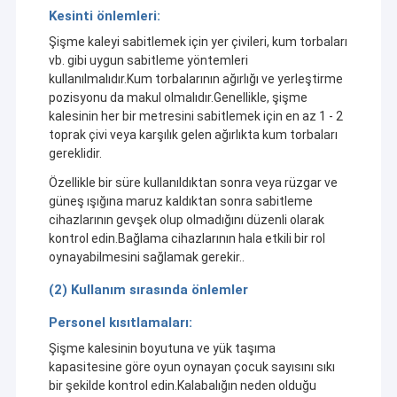
Kesinti önlemleri:
Şişme kaleyi sabitlemek için yer çivileri, kum torbaları
vb. gibi uygun sabitleme yöntemleri
kullanılmalıdır.Kum torbalarının ağırlığı ve yerleştirme
pozisyonu da makul olmalıdır.Genellikle, şişme
kalesinin her bir metresini sabitlemek için en az 1 - 2
toprak çivi veya karşılık gelen ağırlıkta kum torbaları
gereklidir.
Özellikle bir süre kullanıldıktan sonra veya rüzgar ve
güneş ışığına maruz kaldıktan sonra sabitleme
cihazlarının gevşek olup olmadığını düzenli olarak
kontrol edin.Bağlama cihazlarının hala etkili bir rol
oynayabilmesini sağlamak gerekir..
(2) Kullanım sırasında önlemler
Evde
Guangzhou Kule Eğlence Ekipmanı Co., Ltd.
Personel kısıtlamaları:
Ürün
Şişme kalesinin boyutuna ve yük taşıma
Kule
Guangzhou, Çin'de, dinamik şişirme endüstrisinde yaklaşık
kapasitesine göre oyun oynayan çocuk sayısını sıkı
on yıllık derin bir katılımla, seçkin bir ticari marka kayıtlı
Hakkımızda
bir şekilde kontrol edin.Kalabalığın neden olduğu
üreticidir.000 m2 fabrika büyük ölçekli ve rasyonel bir