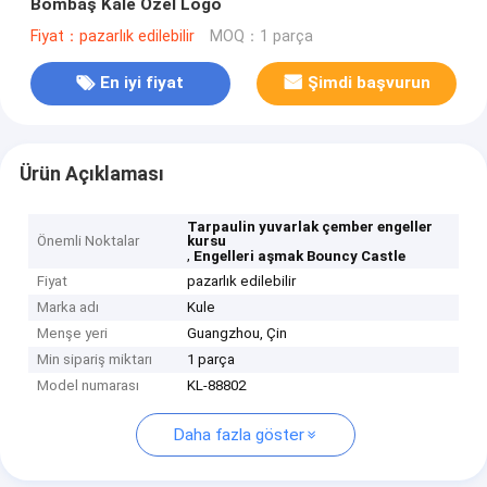
Bombaş Kale Özel Logo
Fiyat：pazarlık edilebilir
MOQ：1 parça
En iyi fiyat
Şimdi başvurun
Ürün Açıklaması
Tarpaulin yuvarlak çember engeller
Önemli Noktalar
kursu
,
Engelleri aşmak Bouncy Castle
Fiyat
pazarlık edilebilir
Marka adı
Kule
Menşe yeri
Guangzhou, Çin
Min sipariş miktarı
1 parça
Model numarası
KL-88802
Daha fazla göster