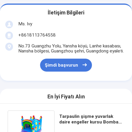
İletişim Bilgileri
Ms. Ivy
+8618113764558
No.73 Guangzhu Yolu, Yansha köyü, Lanhe kasabası,
Nansha bölgesi, Guangzhou şehri, Guangdong eyaleti.
Şimdi başvurun
En İyi Fiyatı Alın
Tarpaulin şişme yuvarlak
daire engeller kursu Bombaş
Kale Özel Logo