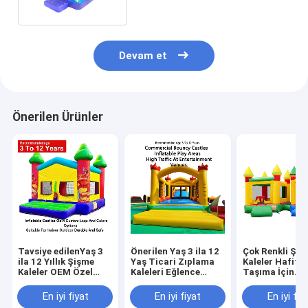
Devam et
Önerilen Ürünler
Tavsiye edilenYaş 3
Önerilen Yaş 3 ila 12
Çok Renkli Şiş
ila 12 Yıllık Şişme
Yaş Ticari Zıplama
Kaleler Hafif v
Kaleler OEM Özel
Kaleleri Eğlence
Taşıma İçin
Logo ve Renk
Mekanlarında Yüksek
Katlanabilir, 5
Seçenekleri İçeride
Trafik İçin
Lbs'ye Kadar Ağ
En iyi fiyat
En iyi fiyat
En iyi fiy
Dışarıda Uygun
Tasarlanmış Şişme
Kapasitesiyle