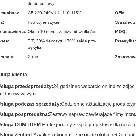
do dmuchawy
muchacz:
CE:220-240V UL: 110-115V
OEM:
a:
Podwójne szycie
Świadect
 ustawienia:
Około 10 minut, zależy od wielkości.
MOQ:
łata:
T/T, 30% depozytu i 70% salda przy
Przesyłka
wysyłce
rancja:
2 lata
Zastosow
ługa klienta
sługa przedsprzedaży:
24-godzinne wsparcie online ze zdjęci
ostosowawczymi
sługa podczas sprzedaży:
Codzienne aktualizacje produkcyjne
sługa posprzedażna:
Zestawy napraw zawierające filmy monta
sługa ODM i OEM:
Profesjonalny zespół projektowy dla rozw
sługa żeglugi:
Szybkie i ekonomiczne opcje globalnej żeglugi