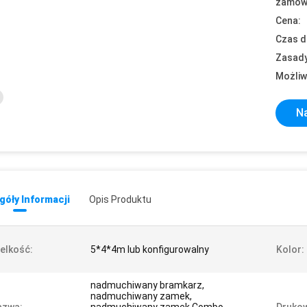
zamówi
Cena:
Czas d
Zasady
Możliw
Na
óły Informacji
Opis Produktu
elkość:
5*4*4m lub konfigurowalny
Kolor:
nadmuchiwany bramkarz,
nadmuchiwany zamek,