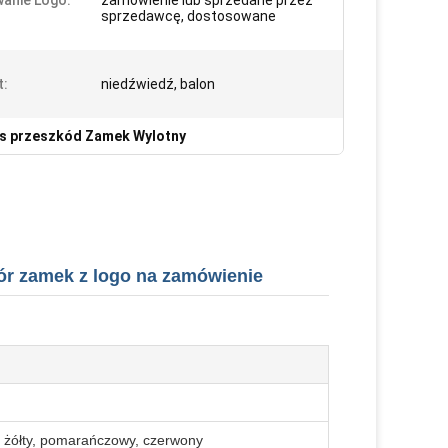
anie Logo:
zamówienie lub sprzedane przez
sprzedawcę, dostosowane
t:
niedźwiedź, balon
s przeszkód Zamek Wylotny
ór zamek z logo na zamówienie
ły, żółty, pomarańczowy, czerwony