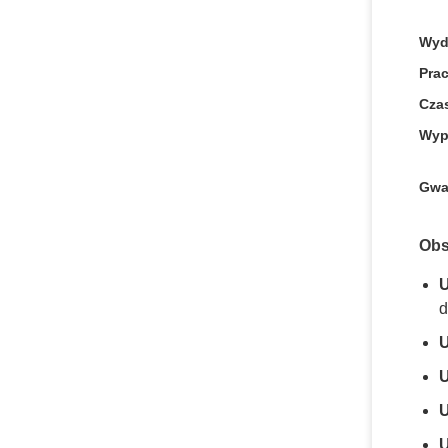
Wyd
Prac
Czas
Wyp
Gwa
Obs
U
d
U
U
U
U