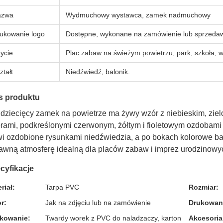
azwa
Wydmuchowy wystawca, zamek nadmuchowy
ukowanie logo
Dostępne, wykonane na zamówienie lub sprzeda
ycie
Plac zabaw na świeżym powietrzu, park, szkoła, 
ztałt
Niedźwiedź, balonik.
s produktu
 dziecięcy zamek na powietrze ma żywy wzór z niebieskim, zie
orami, podkreślonymi czerwonym, żółtym i fioletowym ozdobami
wi ozdobione rysunkami niedźwiedzia, a po bokach kolorowe balo
awną atmosferę idealną dla placów zabaw i imprez urodzinowy
cyfikacje
riał:
Tarpa PVC
Rozmiar:
r:
Jak na zdjęciu lub na zamówienie
Drukowan
kowanie:
Twardy worek z PVC do naladzaczy, karton
Akcesoria