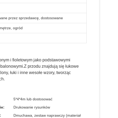
wane przez sprzedawcę, dostosowane
wnętrze, ogród
lonym i fioletowym jako podstawowymi
 balonowymi.Z przodu znajdują się łukowe
ny, łuki i inne wesołe wzory, tworząc
ch.
5*4*4m lub dostosować
ie:
Drukowanie rysunków
:
Dmuchawa, zestaw naprawczy (materiał