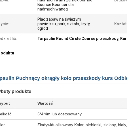
azwa:
nadmuchiwany zamek Combo
Drukow
Bounce Bouncer dla
nadmuchiwaneg
Plac zabaw na świeżym
ycie:
powietrzu, park, szkoła, kryty,
Kształ
ogród
dkreślić:
Tarpaulin Round Circle Course przeszkody
,
Kur
roduktu
paulin Puchnący okrągły koło przeszkody kurs Odbi
ybuty produktu
rybut
Wartość
elkość
5*4*4m lub dostosowany
lor
Zindywidualizowany Kolor, niebieski, zielony, bia