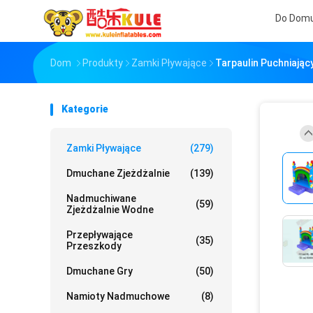
Do Dom
Dom
Produkty
Zamki Pływające
Tarpaulin Puchniają
Kategorie
Zamki Pływające
(279)
Dmuchane Zjeżdżalnie
(139)
Nadmuchiwane
(59)
Zjeżdżalnie Wodne
Przepływające
(35)
Przeszkody
Dmuchane Gry
(50)
Namioty Nadmuchowe
(8)