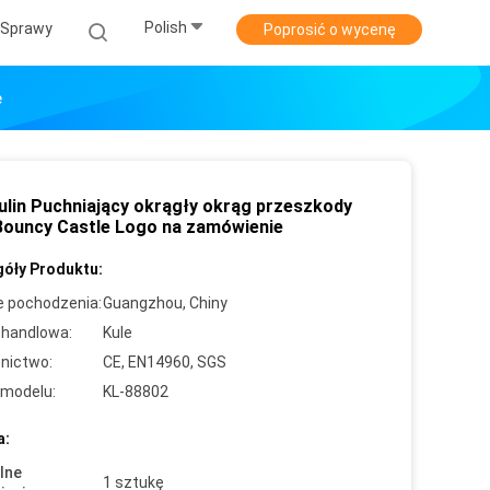
Polish
Sprawy
Poprosić o wycenę
e
ulin Puchniający okrągły okrąg przeszkody
Bouncy Castle Logo na zamówienie
óły Produktu:
e pochodzenia:
Guangzhou, Chiny
handlowa:
Kule
nictwo:
CE, EN14960, SGS
modelu:
KL-88802
a:
lne
1 sztukę