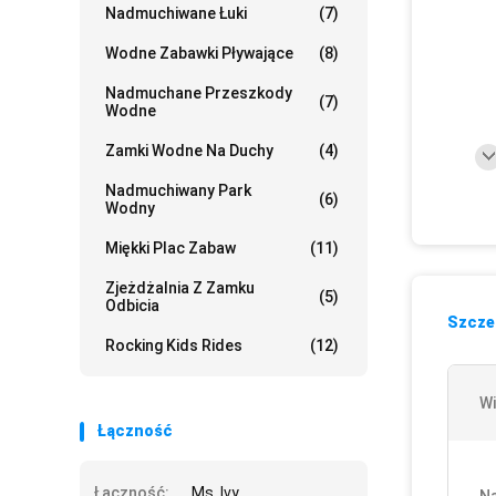
Nadmuchiwane Łuki
(7)
Wodne Zabawki Pływające
(8)
Nadmuchane Przeszkody
(7)
Wodne
Zamki Wodne Na Duchy
(4)
Nadmuchiwany Park
(6)
Wodny
Miękki Plac Zabaw
(11)
Zjeżdżalnia Z Zamku
(5)
Odbicia
Szczeg
Rocking Kids Rides
(12)
Wi
Łączność
Łączność:
Ms. Ivy