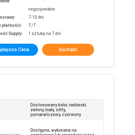
enie:
negocjowalne
ostawy:
7-10 dni
 płatności:
T/T
ość Supply:
1 sztukę na 7 dni
jlepsza Cena
Kontakt
Dostosowany kolor, niebieski,
zielony, biały, żółty,
pomarańczowy, czerwony
Dostępne, wykonane na