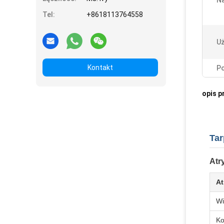
N
Tel:
+8618113764558
Uż
Kontakt
Po
opis p
Tar
Atr
At
Wi
Ko