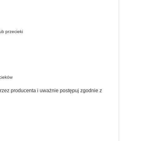
ub przecieki
)
cieków
zez producenta i uważnie postępuj zgodnie z