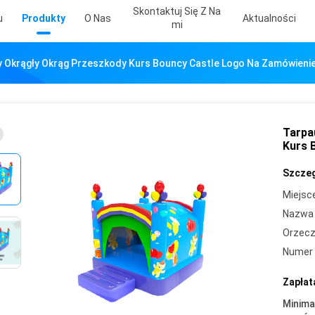
Skontaktuj Się Z Na
u
Produkty
O Nas
Aktualności
Mi
cy Okrągły Okrąg Przeszkody Kurs Bouncy Castle Logo Na Zamówieni
Tarpa
Kurs 
Szczeg
Miejsc
Nazwa 
Orzecz
Numer 
Zapłat
Minima