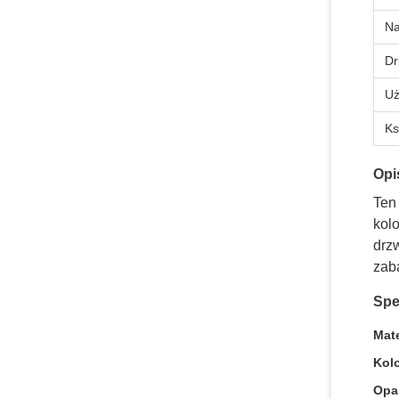
N
Dr
Uż
Ks
Opi
Ten
kol
drz
zab
Spe
Mate
Kolo
Opa