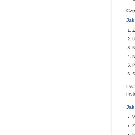
Czę
Jak
Z
U
N
N
P
S
Uwa
inst
Jak
W
Z
E