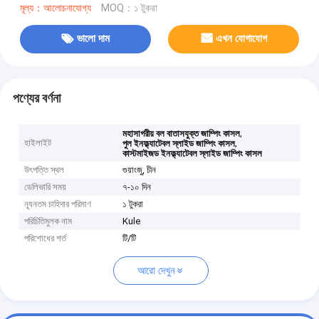
মূল্য：আলোচনাযোগ্য
MOQ：১ টুকরা
ভালো দাম
এখন যোগাযোগ
পণ্যের বর্ণনা
,
মহাসাগরীয় বল বাতাসযুক্ত জাম্পিং কাসল
হাইলাইট
,
পুল ইনফ্ল্যাটেবল স্লাইড জাম্পিং কাসল
কাস্টমাইজড ইনফ্ল্যাটেবল স্লাইড জাম্পিং কাসল
উৎপত্তি স্থল
গুয়াংজু, চীন
ডেলিভারি সময়
৭-১০ দিন
ন্যূনতম চাহিদার পরিমাণ
১ টুকরা
পরিচিতিমুলক নাম
Kule
পরিশোধের শর্ত
টি/টি
আরো দেখুন