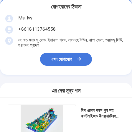
যোগাযোগের ঠিকানা
Ms. Ivy
+8618113764558
নং ৭৩ গুয়াংজু রোড, ইয়ানশা গ্রাম, ল্যানহে টাউন, নাশা জেলা, গুয়াংজু সিটি,
গুয়াংডং প্রদেশ।
এখন যোগাযোগ
এর সেরা মূল্য পান
বিগ ওশেন বলস পুল সহ
কাস্টমাইজড ইনফ্ল্যাটেবল
স্লাইড জাম্পিং কাসল