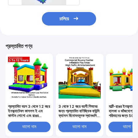
চালিয়ে
প্রস্তাবিত পণ্য
প্রস্তাবিত বয়স 3 থেকে 12 বছর
3 থেকে 12 বছর বয়সী শিশুদের
মাল্টি-রঙের ইনফ্ল্যাটে
ইনফ্ল্যাটেবল কাসলস ই এম
জন্য প্রস্তাবিত বাণিজ্যিক বাউন্সি
হালকা ও ভাঁজযোগ্য 
কাস্টম লোগো এবং রঙের
ক্যাসল বিনোদনমূলক স্থানগুলিতে
পরিবহনের জন্য 500 প
বিকল্পগুলি ইনডোর আউটডোরের
উচ্চ ট্র্যাফিকের জন্য ডিজাইন করা
পর্যন্ত ওজন ক্ষমতা সহ 
জন্য উপযুক্ত টেকসই এবং
inflatable খেলার অঞ্চল
এবং পার্টির জন্য আদর্শ
ভালো দাম
ভালো দাম
ভালো দাম
নিরাপদ