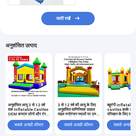
जारी रखें
अनुशंसित उत्पाद
अनुशंसित आयु 3 से 12 वर्ष
3 से 12 वर्ष की आयु के लिए
बहुरंगी inflatable
तक Inflatable Castles
अनुशंसित वाणिज्यिक उछाल
castles हल्के औ
OEM कस्टम लोगो और रंग
महल मनोरंजन स्थलों पर उच्च
परिवहन के लिए तह कर
विकल्प इनडोर आउटडोर के
यातायात के लिए डिज़ाइन किए
500 पाउंड तक वजन 
लिए उपयुक्त टिकाऊ और
गए inflatable खेल क्षेत्र
के साथ घटनाओं और पा
सबसे अच्छी कीमत
सबसे अच्छी कीमत
सबसे अच्छी 
सुरक्षित
के लिए आदर्श