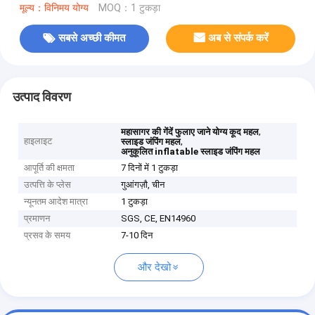
मूल्य：विनिमय योग्य
MOQ：1 टुकड़ा
सबसे अच्छी कीमत
अब से संपर्क करें
उत्पाद विवरण
,
महासागर की गेंदें फुलाए जाने योग्य कूद महल
हाइलाइट
,
स्लाइड जंपिंग महल
अनुकूलित inflatable स्लाइड जंपिंग महल
आपूर्ति की क्षमता
7 दिनों में 1 टुकड़ा
उत्पत्ति के प्लेस
गुआंगज़ौ, चीन
न्यूनतम आदेश मात्रा
1 टुकड़ा
प्रमाणन
SGS, CE, EN14960
प्रसव के समय
7-10 दिन
और देखो