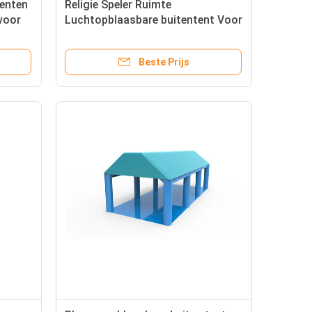
tenten
Religie Speler Ruimte
voor
Luchtopblaasbare buitentent Voor
moslim
Beste Prijs