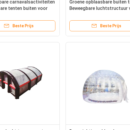
are carnavalsactiviteiten
Groene opblaasbare buiten 
are tenten buiten voor
Beweegbare luchtstructuur 
nten
evenementen
Beste Prijs
Beste Prijs