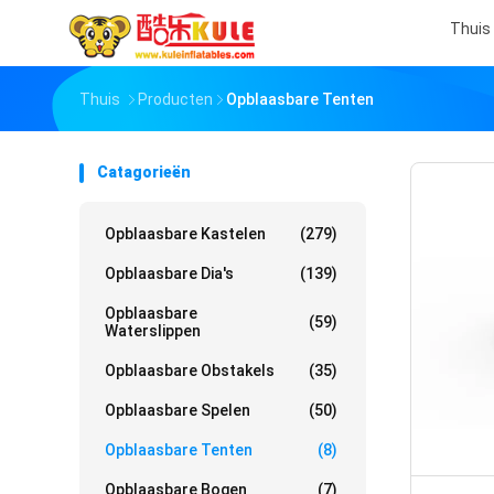
Thuis
Thuis
Producten
Opblaasbare Tenten
Catagorieën
Opblaasbare Kastelen
(279)
Opblaasbare Dia's
(139)
Opblaasbare
(59)
Waterslippen
Opblaasbare Obstakels
(35)
Opblaasbare Spelen
(50)
Opblaasbare Tenten
(8)
Opblaasbare Bogen
(7)