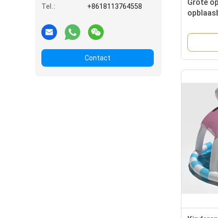
Grote o
Tel.:
+8618113764558
opblaas
Contact