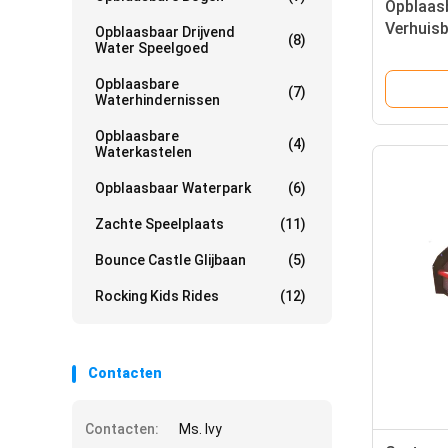
Opblaasb
Verhuisb
Opblaasbaar Drijvend
(8)
Water Speelgoed
eveneme
Opblaasbare
(7)
Waterhindernissen
Opblaasbare
(4)
Waterkastelen
Opblaasbaar Waterpark
(6)
Zachte Speelplaats
(11)
Bounce Castle Glijbaan
(5)
Rocking Kids Rides
(12)
Contacten
Contacten:
Ms. Ivy