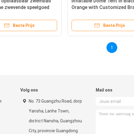
n opblaasbaar zwembad
Inflatable Dome Tent in Blac
ne zwevende speelgoed
Orange with Customized Br
for Commercial or Event Pu
Beste Prijs
Beste Prijs
1
Volg ons
Mail ons
n
No. 73 Guangzhu Road, dorp
Yansha, Lanhe Town,
district Nansha, Guangzhou
City, provincie Guangdong.