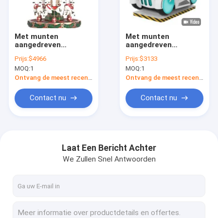
Fabriekstour
Kwaliteitscontrole
Met munten
Met munten
aangedreven
aangedreven
Neem contact met ons op
rockingcars
rockingcars
Prijs:
$4966
Prijs:
$3133
Dynamische muziek
Dynamische muziek
MOQ:
1
MOQ:
1
en vrolijke liederen
en vrolijke liederen
Nieuws
voor kinderen
voor kinderen
Ontvang de meest recente Prijs
Ontvang de meest recente Prijs
Gevallen
Contact nu
Contact nu
Vraag een offerte
Laat Een Bericht Achter
We Zullen Snel Antwoorden
opblaasbare kastelen
Opblaasbare Dia's
Opblaasbare waterslippen