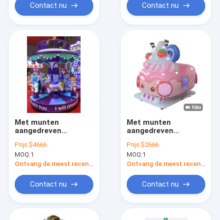
Contact nu
Contact nu
Met munten
Met munten
aangedreven
aangedreven
rockingcars
rockingcars
Prijs:
$4666
Prijs:
$2666
Dynamische muziek
Dynamische muziek
MOQ:
1
MOQ:
1
en vrolijke liederen
en vrolijke liederen
voor kinderen
voor kinderen
Ontvang de meest recente Prijs
Ontvang de meest recente Prijs
Contact nu
Contact nu