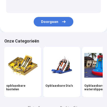
Opblaasbare obstakels
Opblaasbare spelen
Doorgaan
Opblaasbare tenten
Opblaasbare bogen
Onze Categorieën
Opblaasbaar drijvend water speelgoed
Opblaasbare waterhindernissen
Opblaasbare waterkastelen
opblaasbaar waterpark
opblaasbare
Opblaasbare Dia's
Opblaasbare
Zachte Speelplaats
kastelen
waterslippen
Bounce Castle Glijbaan