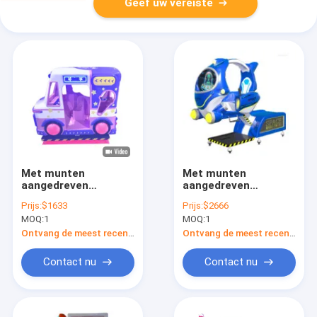
Geef uw vereiste
Met munten
Met munten
aangedreven
aangedreven
rockingcars
rockingcars
Prijs:
$1633
Prijs:
$2666
Dynamische muziek
Dynamische muziek
MOQ:
1
MOQ:
1
en vrolijke liederen
en vrolijke liederen
voor kinderen
voor kinderen
Ontvang de meest recente Prijs
Ontvang de meest recente Prijs
Contact nu
Contact nu