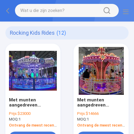
Rocking Kids Rides
(12)
Met munten
Met munten
aangedreven
aangedreven
rockingcars
rockingcars
Prijs:
$23000
Prijs:
$14666
Dynamische muziek
Dynamische muziek
MOQ:
1
MOQ:
1
en vrolijke liederen
en vrolijke liederen
voor kinderen
voor kinderen
Ontvang de meest recente Prijs
Ontvang de meest recente Prijs