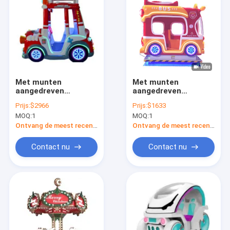
Met munten
Met munten
aangedreven
aangedreven
rockingcars
rockingcars
Prijs:
$2966
Prijs:
$1633
Dynamische muziek
Dynamische muziek
MOQ:
1
MOQ:
1
en vrolijke liederen
en vrolijke liederen
voor kinderen
voor kinderen
Ontvang de meest recente Prijs
Ontvang de meest recente Prijs
Contact nu
Contact nu
Thuis
Producten
Over Ons