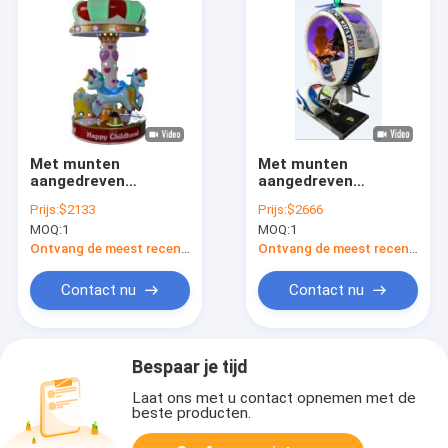
Met munten
Met munten
aangedreven
aangedreven
rockingcars
rockingcars
Prijs:
$2133
Prijs:
$2666
Dynamische muziek
Dynamische muziek
MOQ:
1
MOQ:
1
en vrolijke liederen
en vrolijke liederen
voor kinderen
voor kinderen
Ontvang de meest recente Prijs
Ontvang de meest recente Prijs
Contact nu
Contact nu
Bespaar je tijd
Laat ons met u contact opnemen met de
beste producten.