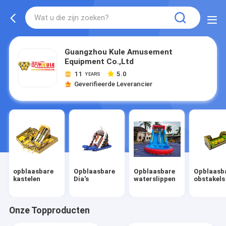
Guangzhou Kule Amusement
Equipment Co.,Ltd
11
5.0
YEARS
Geverifieerde Leverancier
opblaasbare
Opblaasbare
Opblaasbare
Opblaasb
kastelen
Dia's
waterslippen
obstakels
Onze Topproducten