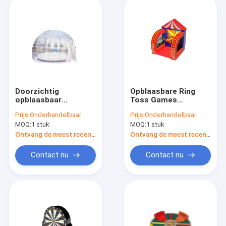
Doorzichtig
Opblaasbare Ring
opblaasbaar
Toss Games
bubbelhuis voor
Carnaval Activiteiten
Prijs:
Onderhandelbaar
Prijs:
Onderhandelbaar
familiekampen
Voor Playground Park
MOQ:
1 stuk
MOQ:
1 stuk
Ontvang de meest recente Prijs
Ontvang de meest recente Prijs
Contact nu
Contact nu