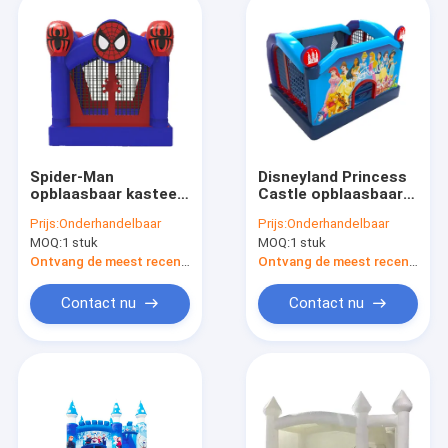
Spider-Man
Disneyland Princess
opblaasbaar kasteel
Castle opblaasbaar
uitsmijter kinder
springhuis voor
Prijs:
Onderhandelbaar
Prijs:
Onderhandelbaar
pretpark speeltuin
kinderen
MOQ:
1 stuk
MOQ:
1 stuk
Ontvang de meest recente Prijs
Ontvang de meest recente Prijs
Contact nu
Contact nu