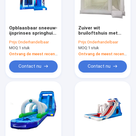
Opblaasbaar sneeuw-
Zuiver wit
ijsprinses springhuis
bruiloftshuis met
met glijbaan voor
glijbaan kinderen
Prijs:
Onderhandelbaar
Prijs:
Onderhandelbaar
kinderen
springkasteel
MOQ:
1 stuk
MOQ:
1 stuk
Ontvang de meest recente Prijs
Ontvang de meest recente Prijs
Contact nu
Contact nu
Thuis
Producten
Over Ons