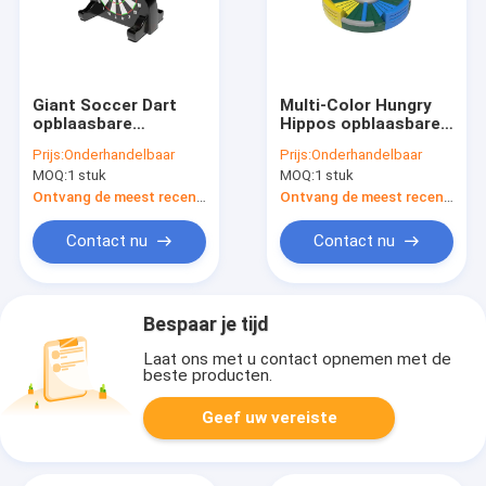
Giant Soccer Dart
Multi-Color Hungry
opblaasbare
Hippos opblaasbare
spelletjes voor
spelletjes op maat
Prijs:
Onderhandelbaar
Prijs:
Onderhandelbaar
Indoor Outdoor
voor volwassenen
MOQ:
1 stuk
MOQ:
1 stuk
Playground Park
Tiener
Ontvang de meest recente Prijs
Ontvang de meest recente Prijs
Contact nu
Contact nu
Bespaar je tijd
Laat ons met u contact opnemen met de
beste producten.
Geef uw vereiste