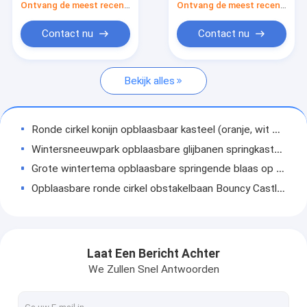
Ontvang de meest recente Prijs
Ontvang de meest recente Prijs
Opblaasbare obstakels
Contact nu
Contact nu
Opblaasbare spelen
Opblaasbare tenten
Bekijk alles
Opblaasbare bogen
Ronde cirkel konijn opblaasbaar kasteel (oranje, wit en geel)
Opblaasbaar drijvend water speelgoed
Wintersneeuwpark opblaasbare glijbanen springkasteel (White & Bule)
Opblaasbare waterhindernissen
Grote wintertema opblaasbare springende blaas op kasteel wit en blauw
Opblaasbare ronde cirkel obstakelbaan Bouncy Castle voor kinderen
Opblaasbare waterkastelen
Persoonlijke onregelmatige opblaasbare kastel (geel en paars)
opblaasbaar waterpark
Jungle Theme Park opblaasbaar springkasteel voor kinderen speeltuin
Jungle Tiger Theme opblaasbaar pretpark voor kinderen speeltuin
Zachte Speelplaats
Laat Een Bericht Achter
Tiger Fun Park speeltuin met grote glijbanen en obstakels
We Zullen Snel Antwoorden
Bounce Castle Glijbaan
Pinguïn opblaasbaar commercieel springkasteel (blauw en wit)
Wortel opblaasbare kinderen spring kasteel (oranje & blauw & roze)