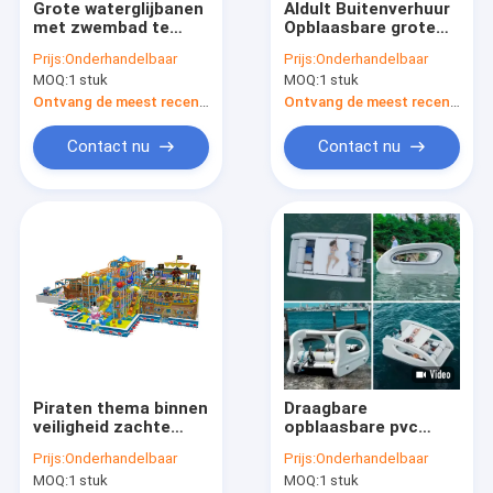
Grote waterglijbanen
Aldult Buitenverhuur
Fabriekstour
met zwembad te
Opblaasbare grote
huur
glijbanen met sprong
Prijs:
Onderhandelbaar
Prijs:
Onderhandelbaar
Kwaliteitscontrole
MOQ:
1 stuk
MOQ:
1 stuk
Ontvang de meest recente Prijs
Ontvang de meest recente Prijs
Neem contact met ons op
Contact nu
Contact nu
Nieuws
Gevallen
Vraag een offerte
opblaasbare kastelen
Piraten thema binnen
Draagbare
Opblaasbare Dia's
veiligheid zachte
opblaasbare pvc
speeltuin apparatuur
waterboot voor
Opblaasbare waterslippen
Prijs:
Onderhandelbaar
Prijs:
Onderhandelbaar
500m2 Voor kinderen
kinderen tiener Aldult
MOQ:
1 stuk
MOQ:
1 stuk
familie buiten