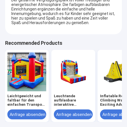
energetischer Atmosphäre. Die farbigen aufblasbaren
Einrichtungen ergänzen die einfache und helle
Innenumgebung, wodurch es für Kinder sehr geeignet ist,
hier zu spielen und Spaß zu haben und eine Zeit voller
Spaß und Herausforderungen zu genießen.
Recommended Products
Leichtgewicht und
Leuchtende
Inflatable Roc
faltbar für den
aufblasbare
Climbing Wall 
einfachen Transport
interaktive
Exciting Adve
Aufblaserburgen
Spielwand mit
Choice for All
Mehrfarbige
interaktivem Design
Anfrage absenden
Anfrage absenden
Anfrage abs
benutzerdefinierte
Logo kann gedruckt
werden leicht zu