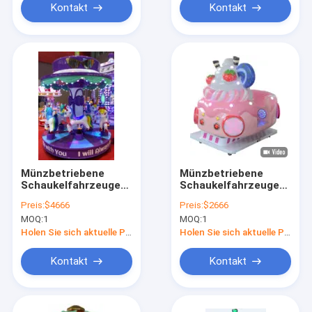
Kontakt
Kontakt
Münzbetriebene
Münzbetriebene
Schaukelfahrzeuge
Schaukelfahrzeuge
Dynamische Musik
Dynamische Musik
Preis:
$4666
Preis:
$2666
und fröhliche Lieder
und fröhliche Lieder
MOQ:
1
MOQ:
1
für Kinder
für Kinder
Holen Sie sich aktuelle Preis
Holen Sie sich aktuelle Preis
Kontakt
Kontakt