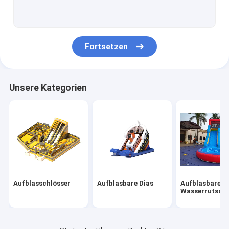
Aufblasbare Hindernisse
Aufblasbare Spiele
Fortsetzen
Aufblasbare Zelte
Aufblasbare Bögen
Unsere Kategorien
Aufblasbare schwimmende Spielzeuge
Aufblasbare Wasserhürden
Aufblasbare Wasserburgen
aufblasbarer Wasserpark
Aufblasschlösser
Aufblasbare Dias
Aufblasbare
Weicher Spielplatz
Wasserrutsch
Sprungschloss-Rutsche