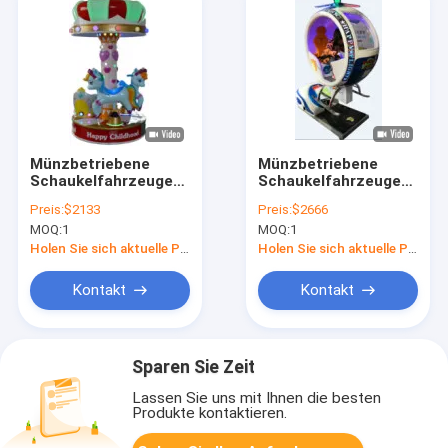
Münzbetriebene
Münzbetriebene
Schaukelfahrzeuge
Schaukelfahrzeuge
Dynamische Musik
Dynamische Musik
Preis:
$2133
Preis:
$2666
und fröhliche Lieder
und fröhliche Lieder
MOQ:
1
MOQ:
1
für Kinder
für Kinder
Holen Sie sich aktuelle Preis
Holen Sie sich aktuelle Preis
Kontakt
Kontakt
Sparen Sie Zeit
Lassen Sie uns mit Ihnen die besten
Produkte kontaktieren.