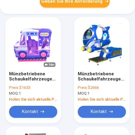
Geben Sie Ihre Anforderung
Münzbetriebene
Münzbetriebene
Schaukelfahrzeuge
Schaukelfahrzeuge
Dynamische Musik
Dynamische Musik
Preis:
$1633
Preis:
$2666
und fröhliche Lieder
und fröhliche Lieder
MOQ:
1
MOQ:
1
für Kinder
für Kinder
Holen Sie sich aktuelle Preis
Holen Sie sich aktuelle Preis
Kontakt
Kontakt