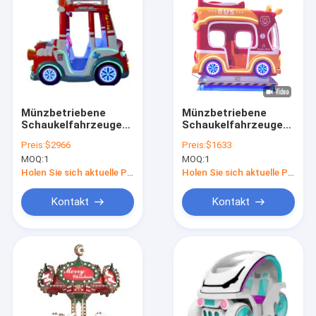
Münzbetriebene
Münzbetriebene
Schaukelfahrzeuge
Schaukelfahrzeuge
Dynamische Musik
Dynamische Musik
Preis:
$2966
Preis:
$1633
und fröhliche Lieder
und fröhliche Lieder
MOQ:
1
MOQ:
1
für Kinder
für Kinder
Holen Sie sich aktuelle Preis
Holen Sie sich aktuelle Preis
Kontakt
Kontakt
Heim
Produkte
Über uns