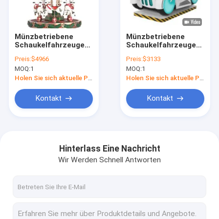
Werksbesichtigung
Qualitätskontrolle
Münzbetriebene
Münzbetriebene
Schaukelfahrzeuge
Schaukelfahrzeuge
Kontakt mit uns
Dynamische Musik
Dynamische Musik
Preis:
$4966
Preis:
$3133
und fröhliche Lieder
und fröhliche Lieder
MOQ:
1
MOQ:
1
für Kinder
für Kinder
Neuigkeiten
Holen Sie sich aktuelle Preis
Holen Sie sich aktuelle Preis
Fälle
Kontakt
Kontakt
Bitte um ein Angebot
Hinterlass Eine Nachricht
Wir Werden Schnell Antworten
Aufblasschlösser
Aufblasbare Dias
Aufblasbare Wasserrutschen