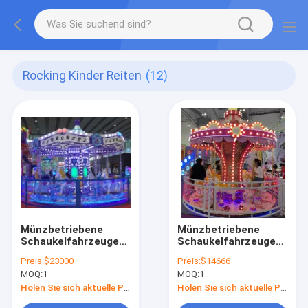
Rocking Kinder Reiten
(12)
Münzbetriebene
Münzbetriebene
Schaukelfahrzeuge
Schaukelfahrzeuge
Dynamische Musik
Dynamische Musik
Preis:
$23000
Preis:
$14666
und fröhliche Lieder
und fröhliche Lieder
MOQ:
1
MOQ:
1
für Kinder
für Kinder
Holen Sie sich aktuelle Preis
Holen Sie sich aktuelle Preis