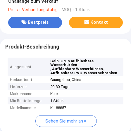
Challange zum Verkauf
Preis：Verhandlungsfähig
MOQ：1 Stück
Bestpreis
Kontakt
Produkt-Beschreibung
Gelb-Grün aufblasbare
Wasserhürden
Ausgesucht
,
,
Aufblasbare Wasserhürden
Aufblasbare PVC-Wasserschranken
Herkunftsort
Guangzhou, China
Lieferzeit
20-30 Tage
Markenname
Kule
Min Bestellmenge
1 Stück
Modellnummer
KL-88857
Sehen Sie mehr an