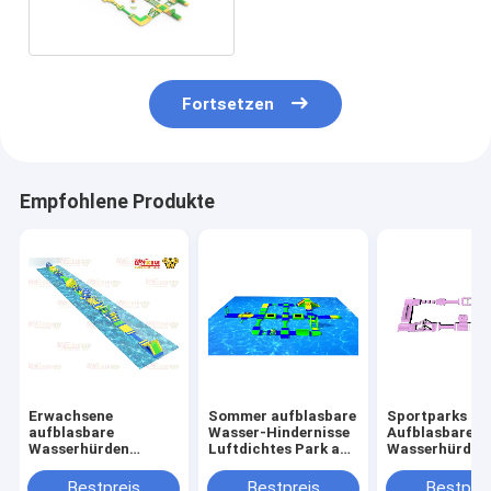
Challange zum Verkauf
Fortsetzen
Empfohlene Produkte
Erwachsene
Sommer aufblasbare
Sportparks
aufblasbare
Wasser-Hindernisse
Aufblasbare
Wasserhürden
Luftdichtes Park am
Wasserhürden
Außenpark am Lake
See Ozean
10m mit Spaß
Ocean
Challenge
Bestpreis
Bestpreis
Bestprei