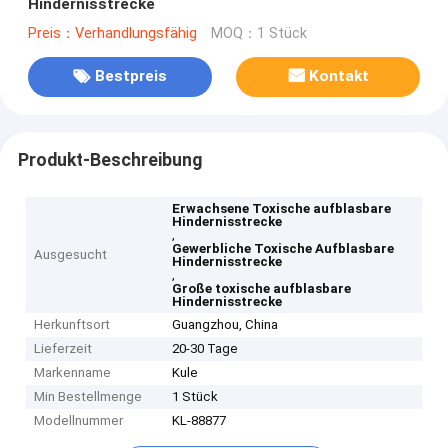
Hindernisstrecke
Preis：Verhandlungsfähig
MOQ：1 Stück
Bestpreis
Kontakt
Produkt-Beschreibung
Erwachsene Toxische aufblasbare
Hindernisstrecke
,
Gewerbliche Toxische Aufblasbare
Ausgesucht
Hindernisstrecke
,
Große toxische aufblasbare
Hindernisstrecke
Herkunftsort
Guangzhou, China
Lieferzeit
20-30 Tage
Markenname
Kule
Min Bestellmenge
1 Stück
Modellnummer
KL-88877