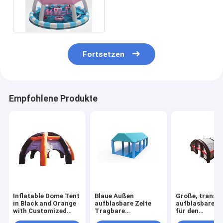
schwimmenden
Spielzeugen
Fortsetzen
Empfohlene Produkte
Inflatable Dome Tent
Blaue Außen
Große, transp
in Black and Orange
aufblasbare Zelte
aufblasbare Ze
with Customized
Tragbare
für den
Branding for
Luftstruktur
Außenbereich