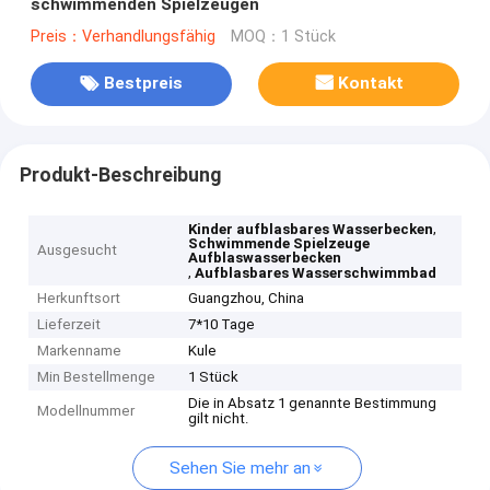
schwimmenden Spielzeugen
Preis：Verhandlungsfähig
MOQ：1 Stück
Bestpreis
Kontakt
Produkt-Beschreibung
,
Kinder aufblasbares Wasserbecken
Schwimmende Spielzeuge
Ausgesucht
Aufblaswasserbecken
,
Aufblasbares Wasserschwimmbad
Herkunftsort
Guangzhou, China
Lieferzeit
7*10 Tage
Markenname
Kule
Min Bestellmenge
1 Stück
Die in Absatz 1 genannte Bestimmung
Modellnummer
gilt nicht.
Sehen Sie mehr an