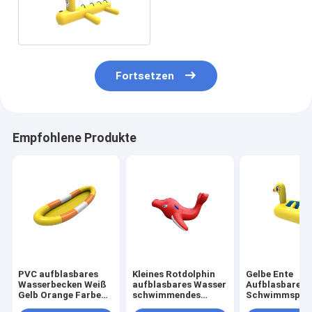
Wasserspielzeuge für
Kinder
Fortsetzen
Empfohlene Produkte
PVC aufblasbares
Kleines Rotdolphin
Gelbe Ente
Wasserbecken Weiß
aufblasbares Wasser
Aufblasbare W
Gelb Orange Farbe
schwimmendes
Schwimmspiel
2,5 m Für Kinder
Spielzeug 3*1m für
auf See und O