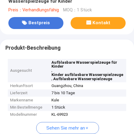
Wasserspielzeuge für Kinder
Preis：Verhandlungsfähig
MOQ：1 Stück
Bestpreis
Kontakt
Produkt-Beschreibung
Aufblasbare Wasserspielzeuge für
Kinder
,
Ausgesucht
Kinder aufblasbare Wasserspielzeuge
,
Aufblasbare Wasserspielzeuge
Herkunftsort
Guangzhou, China
Lieferzeit
7 bis 10 Tage
Markenname
Kule
Min Bestellmenge
1 Stück
Modellnummer
KL-69923
Sehen Sie mehr an