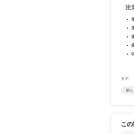
注
タグ:
膨ら
この