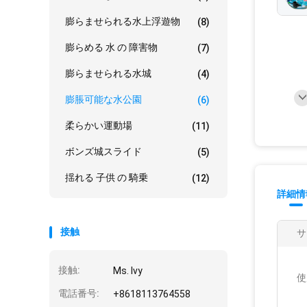
膨らませられる水上浮遊物
(8)
膨らめる 水 の 障害物
(7)
膨らませられる水城
(4)
膨脹可能な水公園
(6)
柔らかい運動場
(11)
ボンズ城スライド
(5)
揺れる 子供 の 騎乗
(12)
詳細情
接触
サ
接触:
Ms. Ivy
使
電話番号:
+8618113764558