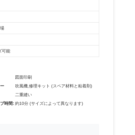
び場
ズ可能
図面印刷
ー
吹風機,修理キット (スペア材料と粘着剤)
二重縫い
プ時間:
約10分 (サイズによって異なります)