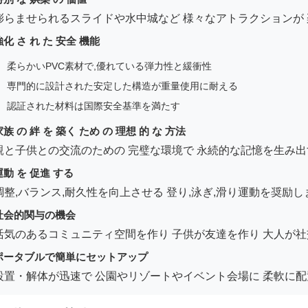
膨らませられるスライドや水中城など 様々なアトラクションが
強化 さ れ た 安全 機能
柔らかいPVC素材で,優れている弾力性と緩衝性
専門的に設計された安定した構造が重量使用に耐える
認証された材料は国際安全基準を満たす
家族 の 絆 を 築く ため の 理想 的 な 方法
親と子供との交流のための 完璧な環境で 永続的な記憶を生み出
運動 を 促進 する
調整,バランス,耐久性を向上させる 登り,泳ぎ,滑り運動を奨励し
社会的関与の機会
活気のあるコミュニティ空間を作り 子供が友達を作り 大人が
ポータブルで簡単にセットアップ
設置・解体が迅速で 公園やリゾートやイベント会場に 柔軟に