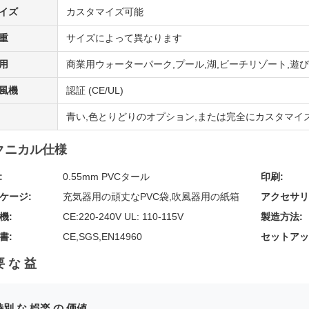
イズ
カスタマイズ可能
重
サイズによって異なります
用
商業用ウォーターパーク,プール,湖,ビーチリゾート,遊
風機
認証 (CE/UL)
青い,色とりどりのオプション,または完全にカスタマイ
クニカル仕様
:
0.55mm PVCタール
印刷:
ケージ:
充気器用の頑丈なPVC袋,吹風器用の紙箱
アクセサリ
機:
CE:220-240V UL: 110-115V
製造方法:
書:
CE,SGS,EN14960
セットアッ
 な 益
特別 な 娯楽 の 価値