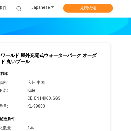
Japanese
事件
見積依頼
ワールド 屋外充電式ウォーターパーク オーダ
ド 丸いプール
詳細:
場所:
広州,中国
ド名:
Kule
CE, EN14960, SGS
番号:
KL-99883
配送条件:
文数量:
1本