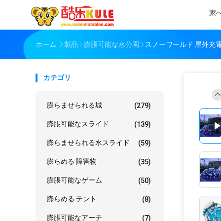
家
ホーム
製品
膨脹可能な水公園
スノーワールド 屋外充
カテゴリ
膨らませられる城
(279)
膨脹可能なスライド
(139)
膨らませられる水スライド
(59)
膨らめる 障害物
(35)
膨脹可能なゲーム
(50)
膨らめる テント
(8)
膨脹可能なアーチ
(7)