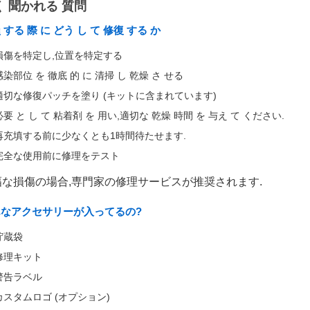
く 聞かれる 質問
 する 際 に どう し て 修復 する か
損傷を特定し,位置を特定する
感染部位 を 徹底 的 に 清掃 し 乾燥 さ せる
適切な修復パッチを塗り (キットに含まれています)
必要 と し て 粘着剤 を 用い,適切な 乾燥 時間 を 与え て ください.
再充填する前に少なくとも1時間待たせます.
完全な使用前に修理をテスト
幅な損傷の場合,専門家の修理サービスが推奨されます.
んなアクセサリーが入ってるの?
貯蔵袋
修理キット
警告ラベル
カスタムロゴ (オプション)