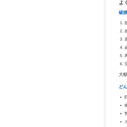
よ
破損
大
ど