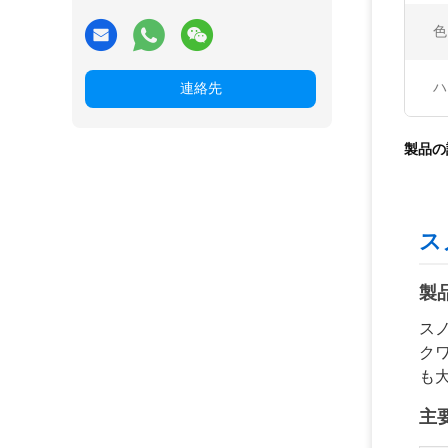
色
ハ
連絡先
製品の
ス
製
ス
ク
も
主要