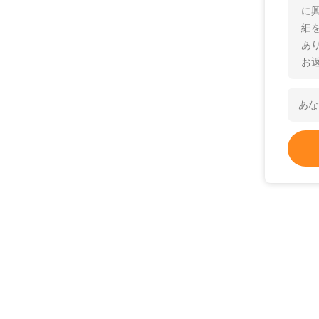
に
細
あ
お