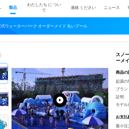
わたしたち に つい
へ
製品
連絡 ください
ニュース
て
電式ウォーターパーク オーダーメイド 丸いプール
スノー
ーメイ
商品の
起源の
ブラン
証明:
モデル
お支払
最小注