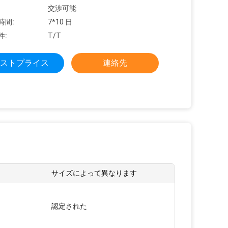
交渉可能
時間:
7*10 日
件:
T/T
ストプライス
連絡先
サイズによって異なります
:
認定された