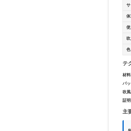
サ
体
使
吹
色
テ
材料
パッ
吹風
証明
主要