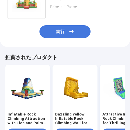
ープレイグラウンド 熱帯ヤシの木
Price： 1 Piece
続行
推薦されたプロダクト
Inflatable Rock
Dazzling Yellow
Attractive Infl
Climbing Attraction
Inflatable Rock
Rock Climbing
with Lion and Palm
Climbing Wall for
for Thrilling P
Tree Design for
Delightful Activities
Fun Outdoor 