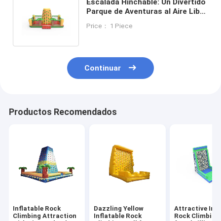
Escalada Hinchable: Un Divertido
Parque de Aventuras al Aire Libre
con Palmeras Tropicales
Price： 1 Piece
Continuar
Productos Recomendados
Inflatable Rock
Dazzling Yellow
Attractive Infl
Climbing Attraction
Inflatable Rock
Rock Climbing