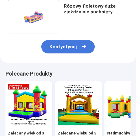
Różowy fioletowy duże
zjeżdżalnie puchnięty
zamek dla dzieci
Kontyntynuj
Polecane Produkty
Zalecany wiek od 3
Zalecane wieku od 3
Nadmuchiwan