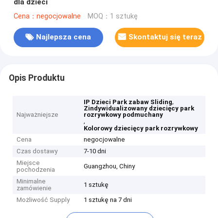
dla dzieci
Cena：negocjowalne
MOQ：1 sztukę
Najlepsza cena
Skontaktuj się teraz
Opis Produktu
,
IP Dzieci Park zabaw Sliding
Zindywidualizowany dziecięcy park
Najważniejsze
rozrywkowy podmuchany
,
Kolorowy dziecięcy park rozrywkowy
Cena
negocjowalne
Czas dostawy
7-10 dni
Miejsce
Guangzhou, Chiny
pochodzenia
Minimalne
1 sztukę
zamówienie
Możliwość Supply
1 sztukę na 7 dni