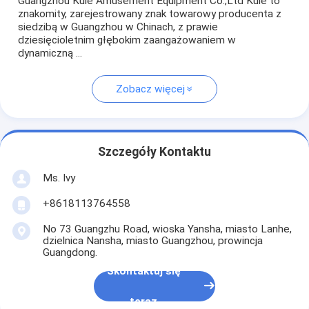
Guangzhou Kule Amusement Equipment Co.,Ltd Kule to
znakomity, zarejestrowany znak towarowy producenta z
siedzibą w Guangzhou w Chinach, z prawie
dziesięcioletnim głębokim zaangażowaniem w
dynamiczną ...
Zobacz więcej
Szczegóły Kontaktu
Ms. Ivy
+8618113764558
No 73 Guangzhu Road, wioska Yansha, miasto Lanhe,
dzielnica Nansha, miasto Guangzhou, prowincja
Guangdong.
Skontaktuj się
teraz