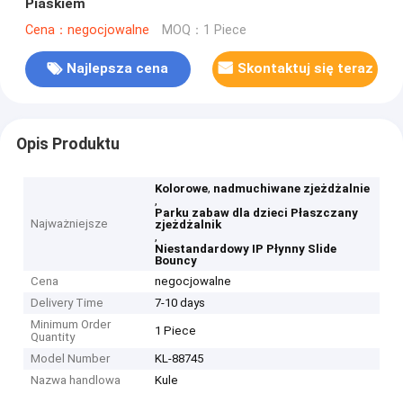
Piaskiem
Cena：negocjowalne
MOQ：1 Piece
Najlepsza cena
Skontaktuj się teraz
Opis Produktu
,
Kolorowe
nadmuchiwane zjeżdżalnie
,
Parku zabaw dla dzieci Płaszczany
Najważniejsze
zjeżdżalnik
,
Niestandardowy IP Płynny Slide
Bouncy
Cena
negocjowalne
Delivery Time
7-10 days
Minimum Order
1 Piece
Quantity
Model Number
KL-88745
Nazwa handlowa
Kule