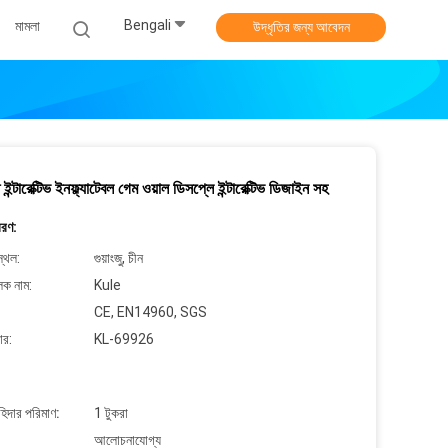
Bengali
মামলা
উদ্ধৃতির জন্য আবেদন
 ইন্টারেক্টিভ ইনফ্ল্যাটেবল গেম ওয়াল ডিসপ্লে ইন্টারেক্টিভ ডিজাইন সহ
বরণ:
্থল:
গুয়াংজু, চীন
লক নাম:
Kule
CE, EN14960, SGS
ার:
KL-69926
াহিদার পরিমাণ:
1 টুকরা
আলোচনাযোগ্য