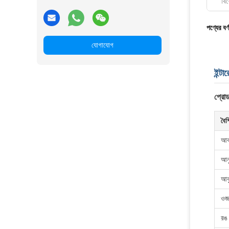
বিশ
পণ্যের বর্
যোগাযোগ
ইন্টা
প্রোড
বৈশি
আক
আনু
আক
ওজ
রঙ