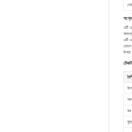
লো
পণ্যের
এটি এ
অসংখ্য
এটি এ
তোলে।
উপায়
টেকন
বৈশি
উপ
আক
রঙ
মুদ্