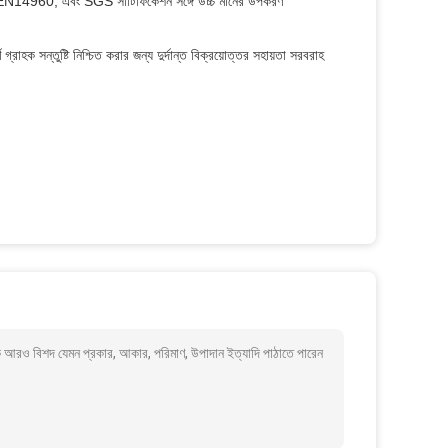
ই, EN14960, এবং SGS সার্টিফিকেশন সঙ্গে উচ্চ মানের উপকরণ
রাহক সন্তুষ্টি নিশ্চিত করার জন্য দুর্দান্ত বিক্রয়োত্তর সহায়তা সরবরাহ
াকে আরও বিশদ যেমন প্রকার, আকার, পরিমাণ, উপাদান ইত্যাদি পাঠাতে পারেন