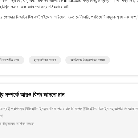
কাসল, স্লাইড, তাঁবু এবং আর্ক সহ সার্টিফাইড inflatable পণ্য বিস্তৃত প্রস্তাব। সব পণ্য সি
র,নিখুঁত চেহারা এবং কর্মক্ষমতা জন্য সঠিকভাবে কাটা.
 পেশাদার ডিজাইন টিম কাস্টমাইজেশন পরিষেবা, দ্রুত ডেলিভারি, প্রতিযোগিতামূলক মূল্য এবং সম্পূর্ণ গ্
যাটেবল জস্টিং গেম
ইনফ্ল্যাটেবল খেলনা
আউটডোর ইনফ্ল্যাটেবল গেমস
য সম্পর্কে আরও বিশদ জানতে চান
গ্রহী প্রাণবন্ত ইন্টারেক্টিভ ইনফ্ল্যাটেবল গেম ওয়াল ডিসপ্লে ইন্টারেক্টিভ ডিজাইন সহ আপনি কি আম
াদ!
র উত্তরের অপেক্ষা করছি.