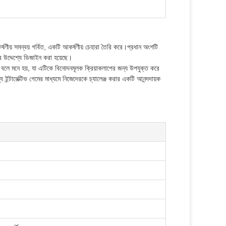
ীয় সমন্বয় গর্বিত, একটি আকর্ষণীয় চেহারা তৈরি করে।প্রধান অংশটি
র উদ্দেশ্যে ডিজাইন করা হয়েছে।
বলে মনে হয়, যা এটিকে বিনোদনমূলক ক্রিয়াকলাপের জন্য উপযুক্ত করে
ন্টারেক্টিভ গেমের মাধ্যমে নিজেদেরকে চ্যালেঞ্জ করার একটি আনন্দদায়ক