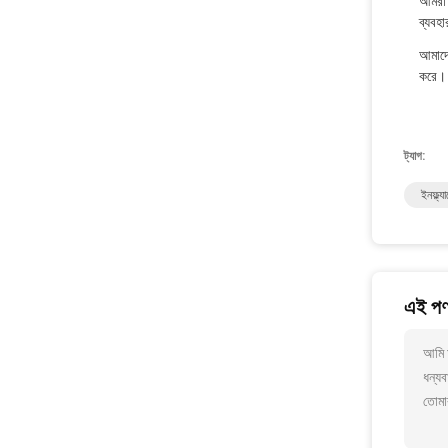
আমরা 
ব্যবহা
আমাদের
করে।
ট্যাগ:
ইনফ্ল্
এই পণ্
আমি আ
ধন্যব
তোমা