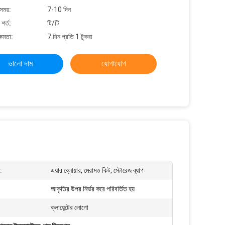
সময়:
7-10 দিন
শর্ত:
টি/টি
্ষমতা:
7 দিন প্রতি 1 টুকরা
ভালো দাম
যোগাযোগ
:
এয়ার ব্লোয়ার, মেরামত কিট, স্টোরেজ ব্যাগ
আকৃতির উপর নির্ভর করে পরিবর্তিত হয়
ক্লায়েন্টের লোগো