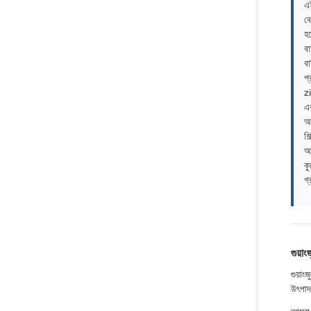
এই
বে
হয
বা
বা
প্
z
এ
আ
শি
আল
কু
গ্
গুয়া
গুয়া
উৎপাদন