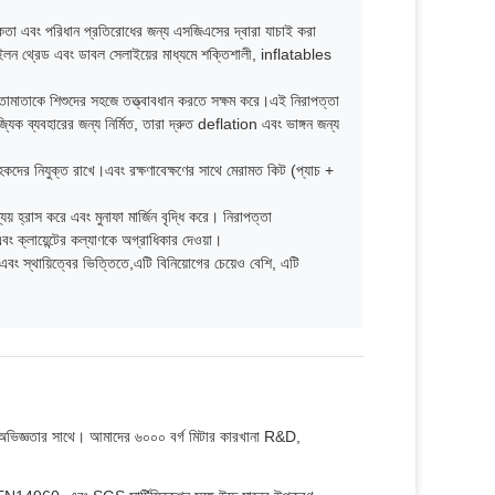
থাপকতা এবং পরিধান প্রতিরোধের জন্য এসজিএসের দ্বারা যাচাই করা
নাইলন থ্রেড এবং ডাবল সেলাইয়ের মাধ্যমে শক্তিশালী, inflatables
 পিতামাতাকে শিশুদের সহজে তত্ত্বাবধান করতে সক্ষম করে।এই নিরাপত্তা
্যিক ব্যবহারের জন্য নির্মিত, তারা দ্রুত deflation এবং ভাঙ্গন জন্য
ের নিযুক্ত রাখে।এবং রক্ষণাবেক্ষণের সাথে মেরামত কিট (প্যাচ +
যয় হ্রাস করে এবং মুনাফা মার্জিন বৃদ্ধি করে। নিরাপত্তা
 ক্লায়েন্টের কল্যাণকে অগ্রাধিকার দেওয়া।
এবং স্থায়িত্বের ভিত্তিতে,এটি বিনিয়োগের চেয়েও বেশি, এটি
ছরের অভিজ্ঞতার সাথে। আমাদের ৬০০০ বর্গ মিটার কারখানা R&D,