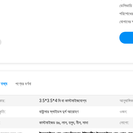
ডেলিভারি 
পরিশোধের 
যোগানের ক
 তথ্য
পণ্যের বর্ণনা
ার:
3.5*3.5*4 মি বা কাস্টমাইজযোগ্য
আনুষাঙ্গিক
ৃতি:
বাউন্সার স্লাইডস দুর্গ আরোহণ
ওজন:
:
কাস্টমাইজড রঙ, লাল, হলুদ, নীল, সাদা
লোগো: