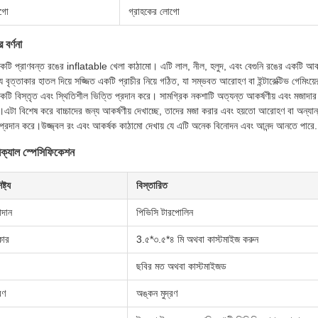
গো
গ্রাহকের লোগো
 বর্ণনা
কটি প্রাণবন্ত রঙের inflatable খেলা কাঠামো। এটি লাল, নীল, হলুদ, এবং বেগুনি রঙের একটি আকর্ষণ
 বৃত্তাকার হাতল দিয়ে সজ্জিত একটি প্রাচীর নিয়ে গঠিত, যা সম্ভবত আরোহণ বা ইন্টারেক্টিভ গেমিংয়ে
কটি বিস্তৃত এবং স্থিতিশীল ভিত্তি প্রদান করে। সামগ্রিক নকশাটি অত্যন্ত আকর্ষণীয় এবং মজাদার 
এটা বিশেষ করে বাচ্চাদের জন্য আকর্ষণীয় দেখাচ্ছে, তাদের মজা করার এবং হয়তো আরোহণ বা অন্যান্য ই
 প্রদান করে।উজ্জ্বল রং এবং আকর্ষক কাঠামো দেখায় যে এটি অনেক বিনোদন এবং আনন্দ আনতে পারে.
িক্যাল স্পেসিফিকেশন
ষ্ট্য
বিস্তারিত
াদান
পিভিসি টারপোলিন
ার
3.৫*৩.৫*৪ মি অথবা কাস্টমাইজ করুন
ছবির মত অথবা কাস্টমাইজড
রণ
অঙ্কন মুদ্রণ