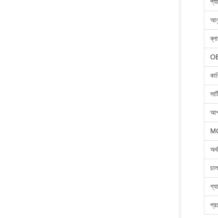
প্য
আনু
ব্ল
O
কার
সার
আপ
M
অর্
চাল
গ্যা
প্র