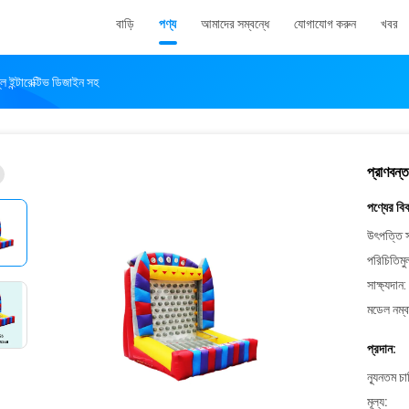
বাড়ি
পণ্য
আমাদের সম্বন্ধে
যোগাযোগ করুন
খবর
লে ইন্টারেক্টিভ ডিজাইন সহ
প্রাণবন্ত
পণ্যের বি
উৎপত্তি স
পরিচিতিমু
সাক্ষ্যদান:
মডেল নম্ব
প্রদান:
ন্যূনতম চ
মূল্য: