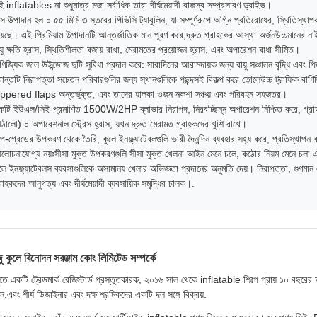
 inflatables না শুধুমাত্র মজা সর্বাধিক তারা দীর্ঘমেয়াদী রাজস্ব সম্প্রসারণ ড্রাইভ।
স উপাদান হল ০.৫৫ মিমি ৩ স্তরের পিভিসি ট্যাবুলিন, যা সম্পূর্ণরূপে অগ্নি প্রতিরোধের, স্থিতিস্
়েছে। এই প্রিমিয়াম উপাদানটি আন্তর্জাতিক মান পূরণ করে,দ্রুত গ্রাহকের আস্থা অর্জনউচ্চমানের 
য়ু ক্ষতি হ্রাস, স্থিতিশীলতা বজায় রাখা, মেরামতের প্রয়োজন হ্রাস, এবং অপারেশন বাধা সীমিত।
ণিজ্যিক জাল উইন্ডোজ দুটি সুবিধা প্রদান করে: সারাদিনের আরামদায়ক জন্য বায়ু সঞ্চালন বৃদ্ধি এবং
রান্তটি নিরাপত্তা সচেতন পরিবারগুলির জন্য স্থানগুলিকে পছন্দসই বিকল্প করে তোলেউচ্চ ট্রাফিক বাণিজ
ippered flaps অন্তর্ভুক্ত, এবং তাদের হালকা ওজন নকশা সঞ্চয় এবং পরিবহন সহজতর।
কটি ইউএল/সিই-প্রমাণিত 1500W/2HP ব্লাভার নিরাপদ, নিরবচ্ছিন্ন অপারেশন নিশ্চিত করে, গ্রাহকদ
ঠালো) ০ অপারেশনাল স্ট্রেস হ্রাস, যখন দ্রুত মেরামত গ্রাহকদের খুশি রাখে।
ল্প-গ্রেডের উপকরণ থেকে তৈরি, কুলে ইনফ্ল্যাটেবলগুলি ভারী দৈনন্দিন ব্যবহার সহ্য করে, প্রতিস্থাপন ব্
োচনাযোগ্য নয়ঃসীসা মুক্ত উপকরণগুলি সীসা মুক্ত খেলনা আইন মেনে চলে, কঠোর নিয়ম মেনে চলা এবং
লে ইনফ্ল্যাটেবলস ব্যবসাগুলিকে অসামান্য খেলার অভিজ্ঞতা প্রদানের অনুমতি দেয়। নিরাপত্তা, গুণমান 
রাহকদের আনুগত্য এবং দীর্ঘমেয়াদী ব্যবসায়িক সমৃদ্ধির চালক।.
ংজু কুলে বিনোদন সরঞ্জাম কোং লিমিটেড সম্পর্কে
ংজুতে একটি ট্রেডমার্ক রেজিস্টার্ড প্রস্তুতকারক, ২০১৬ সাল থেকে inflatable শিল্পে প্রায় ১০ ব
,এবং শীর্ষ ডিজাইনার এবং দক্ষ শ্রমিকদের একটি দল সঙ্গে বিক্রয়.