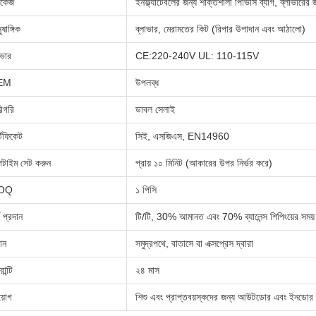
াকেজ
ইনফ্ল্যাটেবলের জন্য শক্তিশালী পিভিসি ব্যাগ, ব্লাভারের জ
ষাঙ্গিক
ব্লাভার, মেরামতের কিট (রিপার উপাদান এবং আঠালো)
াভার
CE:220-240V UL: 110-115V
EM
উপলব্ধ
িগরি
ডাবল সেলাই
্টিফিকেট
সিই, এসজিএস, EN14960
টাইম সেট করুন
প্রায় ১০ মিনিট (আকারের উপর নির্ভর করে)
OQ
১ পিসি
থ প্রদান
টি/টি, 30% আমানত এবং 70% ব্যালেন্স শিপিংয়ের সময়
ান
সমুদ্রপথে, বাতাসে বা এক্সপ্রেস দ্বারা
রান্টি
২৪ মাস
য়োগ
শিশু এবং প্রাপ্তবয়স্কদের জন্য আউটডোর এবং ইনডোর