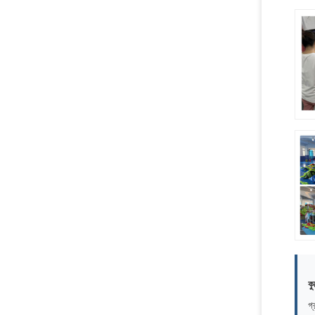
কু
গ্