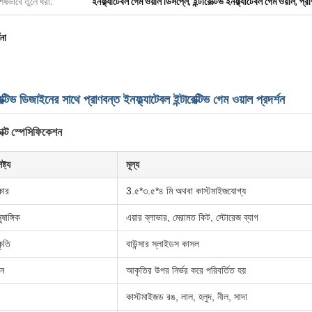
েষভাবে তুলে ধরা:
ইনফ্ল্যাটেবল গেম ওয়াল ডিসপ্লে
,
ইন্টারেক্টিভ ইনফ্ল্যাটেবল গেম ওয়াল
,
প্র
ণনা
রেক্টিভ ডিজাইনের সাথে প্রাণবন্ত ইনফ্ল্যাটেবল ইন্টারেক্টিভ গেম ওয়াল প্রদর্শন
াক্ট স্পেসিফিকেশন
ষ্ট্য
মূল্য
ার
3.৫*৩.৫*৪ মি অথবা কাস্টমাইজযোগ্য
ষাঙ্গিক
এয়ার ব্লাভার, মেরামত কিট, স্টোরেজ ব্যাগ
ৃতি
বাউন্সার স্লাইডস কাসল
ন
আকৃতির উপর নির্ভর করে পরিবর্তিত হয়
কাস্টমাইজড রঙ, লাল, হলুদ, নীল, সাদা