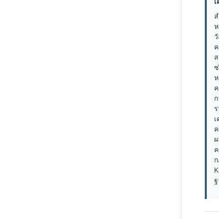
เ
ส
ห
ว
ค
ส
ซ
ห
ค
ก
ร
เ
ค
ผ
ค
ก
K
ฐ