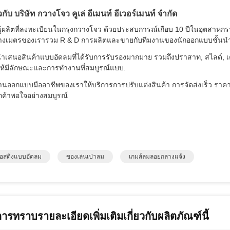
ยวกับ บริษัท กวางโจว คูเล่ อีเมนท์ อีเวอร์เมนท์ จํากัด
ผู้ผลิตที่ลงทะเบียนในกรุงกวางโจว ด้วยประสบการณ์เกือบ 10 ปีในอุตสาหกร
งเมตรของเรารวม R & D การผลิตและขายกับทีมงานของนักออกแบบชั้นนําแ
ําเสนอสินค้าแบบอัดลมที่ได้รับการรับรองมากมาย รวมถึงปราสาท, สไลด์, เต็น
อให้มีลักษณะและการทํางานที่สมบูรณ์แบบ.
านออกแบบมืออาชีพของเราให้บริการการปรับแต่งสินค้า การจัดส่งเร็ว ราคาที่
ูกค้าพอใจอย่างสมบูรณ์
อสติ่งแบบอัดลม
ของเล่นเป่าลม
เกมส์ลมลอยกลางแจ้ง
การทราบรายละเอียดเพิ่มเติมเกี่ยวกับผลิตภัณฑ์นี้