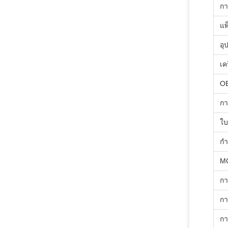
กา
แพ
อุ
เค
O
กา
ใบ
กํ
M
กา
กา
กา