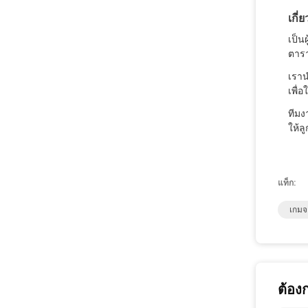
เกี่
เป็น
ตารา
เราน
เพื่
ทีมง
ให้ล
แท็ก:
เกมจ
ต้อง