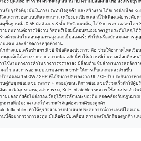
ครื่อง บุ๊คเล่ห์: การรวม ความสนุกสนาน กับ ความปลอดภัย เพื่อ ส่งเสริมธุรกิ
ําหรับธุรกิจที่มุ่งมั่นในการประทับใจลูกค้า และสร้างรายได้อย่างต่อเนื่อง Ku
นึ่งและการออกแบบที่สนุกสนาน เครื่องปนเปียกเหล่านี้ไม่เพียงแค่ยกระดั
ัสดุพื้นฐานคือ 0.55 มิลลิเมตร 3 ชั้น PVC แผ่นผืน, ได้รับการตรวจสอบโด
วามทนทานต่อการใช้งาน วัสดุพรีเมียมนี้ตอบสนองมาตรฐานระดับโลก,ได้รั
ร้างด้วยเส้นไนลอนคุณภาพสูงและเย็บสองครั้ง ทําให้เครื่องปัดลมลดการส
่อมแซม และจํากัดการหยุดทํางาน
น้าต่างแบบเครือข่ายพาณิชย์ มีข้อดีสองประการ คือ ช่วยให้อากาศไหลเวี
วบคุมเด็กได้อย่างง่ายดายความปลอดภัยนี้ทําให้สถานที่เป็นทางเลือกที่ชอบสํ
ารใช้งานทางการค้าในช่วงการจราจรสูง มีล็อปด้วยซิปสําหรับการลดอัต
วดเร็ว และการออกแบบเบาของพวกเขาทําให้การเก็บและขนส่งง่ายขึ้น
ครื่องพัดลม 1500W / 2HP ที่ได้รับการรับรองจาก UL / CE รับประกันการทํา
วบคู่กับชุดซ่อมแซม (พลาท + คลอม)ขณะที่การซ่อมแซมที่รวดเร็วทําให้ผู้บ
ลิตจากวัสดุประเภทอุตสาหกรรม, Kule Inflatables ทนการใช้งานประจําวันที่
วามปลอดภัยคือไม่ต่อรอง:วัสดุไร้สารลักษณะของดิน สอดคล้องกับกฎหมายเก
ฎหมายที่เข้มงวด และให้ความสําคัญต่อความดีของลูกค้า
ule Inflatables ทําให้ธุรกิจสามารถนําเสนอประสบการณ์การเล่นที่โดดเ
านนี่คือมากกว่าการลงทุน มันคือตัวขับเคลื่อน ความจงรักภักดีของลูกค้า แ