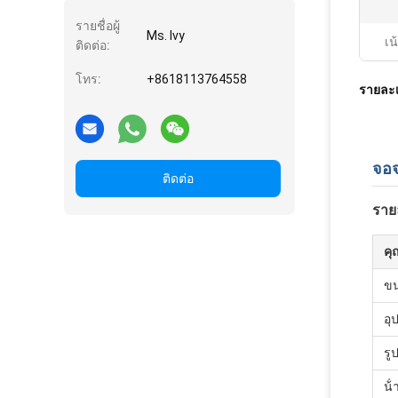
รายชื่อผู้
Ms. Ivy
เน
ติดต่อ:
โทร:
+8618113764558
รายละเ
จอจ
ติดต่อ
ราย
คุ
ข
อุ
รู
น้