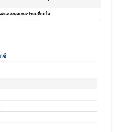
จอแสดงผลเกมเป่าลมที่สดใส
กซ์
ง