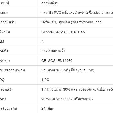
รพิมพ์
การพิมพ์รูป
็คเกจ
กระเป๋า PVC แข็งแรงสําหรับเครื่องอัดลม กระเ
ปกรณ์เสริม
เครื่องเป่า, ชุดซ่อม (วัสดุสํารองและกาว)
รื่องลม
CE:220-240V UL: 110-115V
EM
มี
รผลิต
การเย็บสองครั้ง
รับรอง
CE, SGS, EN14960
าหนดเวลาทํางาน
ประมาณ 10 นาที (ขึ้นอยู่กับขนาด)
OQ
1 PC
รจ่ายเงิน
T / T, เงินฝาก 30% และ 70% เงินคงที่เมื่อการจั
รส่ง
ทางทะเล ทางอากาศ หรือทางด่วน
รรับประกัน
24 เดือน