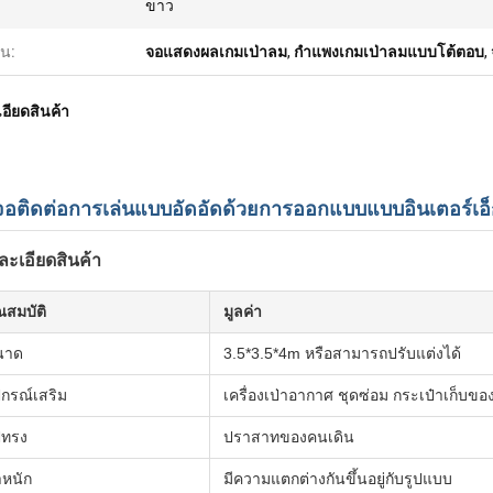
ขาว
้น:
จอแสดงผลเกมเป่าลม
,
กำแพงเกมเป่าลมแบบโต้ตอบ
,
อียดสินค้า
อติดต่อการเล่นแบบอัดอัดด้วยการออกแบบแบบอินเตอร์เอ็
ละเอียดสินค้า
ณสมบัติ
มูลค่า
นาด
3.5*3.5*4m หรือสามารถปรับแต่งได้
ปกรณ์เสริม
เครื่องเป่าอากาศ ชุดซ่อม กระเป๋าเก็บขอ
ปทรง
ปราสาทของคนเดิน
ําหนัก
มีความแตกต่างกันขึ้นอยู่กับรูปแบบ