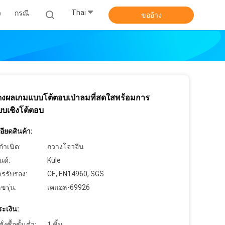
Thai
ว
กรณี
ขออ้าง
งผลเกมแบบโต้ตอบเป่าลมที่สดใสพร้อมการ
บเชิงโต้ตอบ
ียดสินค้า:
กำเนิด:
กวางโจวจีน
นด์:
Kule
ารรับรอง:
CE, EN14960, SGS
ขรุ่น:
เคแอล-69926
ะเงิน:
งซื้อขั้นต่ำ:
1 ชิ้น