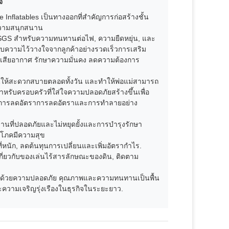
จ
le Inflatables เป็นทางออกที่สําคัญการก่อสร้างชั้น
บความสนุกสนาน
ย SGS สําหรับความทนทานต่อไฟ, ความยืดหยุ่น, และ
บความไว้วางใจจากลูกค้าอย่างรวดเร็วการเสริม
ูญเสียอากาศ รักษาความมั่นคง ลดความต้องการ
ยนให้สะดวกสบายตลอดทั้งวัน และทําให้พ่อแม่สามารถ
าหรับครอบครัวที่ใส่ใจความปลอดภัยสร้างขึ้นเพื่อ
ราการลดอัตราการลดอัตราและการทําลายอย่าง
งานที่ปลอดภัยและไม่หยุดยั้งและการบํารุงรักษา
ริโภคมีความสุข
หนัก, ลดต้นทุนการเปลี่ยนและเพิ่มอัตรากําไร.
ี่ยวกับของเล่นไร้สารลักษณะของดิน, ติดตาม
ด่น ด้วยความปลอดภัย คุณภาพและความทนทานเป็นพื้น
ละความเจริญรุ่งเรืองในธุรกิจในระยะยาว.