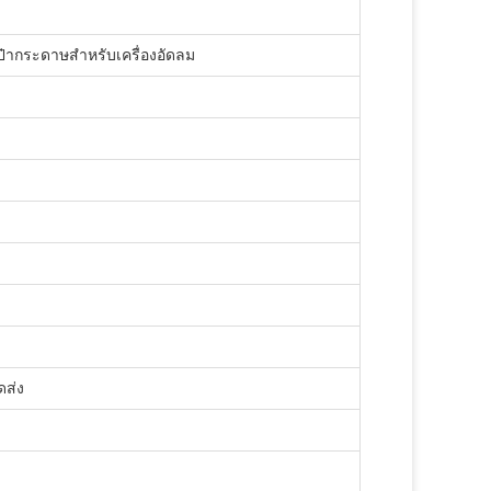
ป๋ากระดาษสําหรับเครื่องอัดลม
ดส่ง