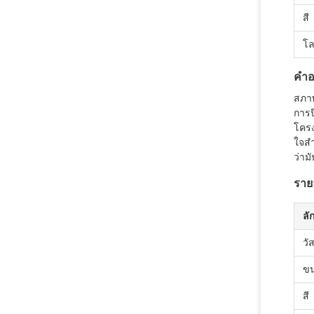
สี
โล
คํา
สภาพ
การป
โครง
ใจสํ
ว่าม
ราย
ลั
วัส
ข
สี