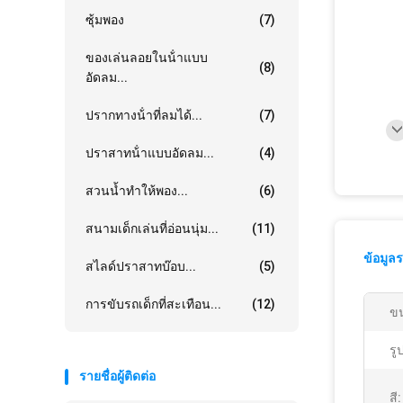
ซุ้มพอง
(7)
ของเล่นลอยในน้ําแบบ
(8)
อัดลม...
ปรากทางน้ําที่ลมได้...
(7)
ปราสาทน้ําแบบอัดลม...
(4)
สวนน้ำทำให้พอง...
(6)
สนามเด็กเล่นที่อ่อนนุ่ม...
(11)
ข้อมูล
สไลด์ปราสาทบ๊อบ...
(5)
การขับรถเด็กที่สะเทือน...
(12)
ข
รู
รายชื่อผู้ติดต่อ
สี: