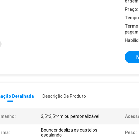
ordem 
Preço:
Tempo 
Termo
pagam
Habili
M
mação Detalhada
Descrição De Produto
amanho:
3,5*3,5*4m ou personalizável
Acessó
Bouncer desliza os castelos
orma:
Peso:
escalando