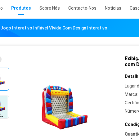
io
Produtos
Sobre Nós
Contacte-Nos
Notícias
Cas
Jogo Interativo Inflável Vívida Com Design Interativo
Exibiç
com D
Detalh
Lugar 
Marca:
Certifi
Número
Condiç
Quanti