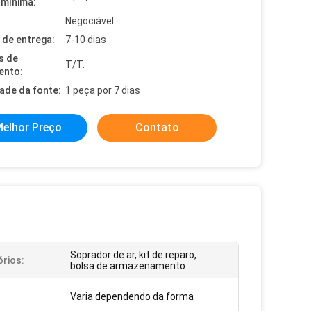
mínima:
Negociável
de entrega:
7-10 dias
s de
T/T.
ento:
dade da fonte:
1 peça por 7 dias
elhor Preço
Contato
Soprador de ar, kit de reparo,
rios:
bolsa de armazenamento
Varia dependendo da forma