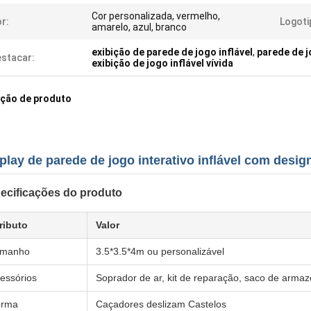
Cor personalizada, vermelho,
r:
Logoti
amarelo, azul, branco
exibição de parede de jogo inflável
,
parede de jo
stacar:
exibição de jogo inflável vívida
ição de produto
play de parede de jogo interativo inflável com design
ecificações do produto
ributo
Valor
amanho
3.5*3.5*4m ou personalizável
essórios
Soprador de ar, kit de reparação, saco de arm
orma
Caçadores deslizam Castelos