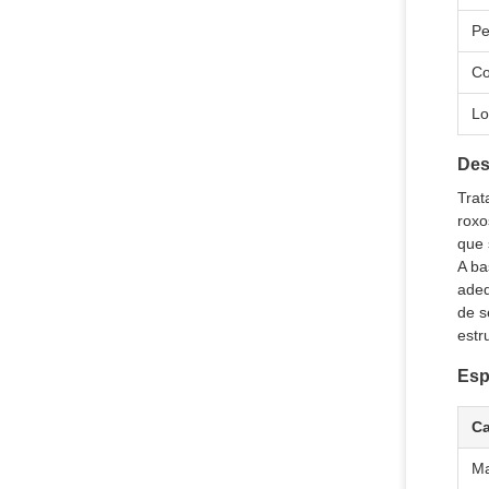
Pe
Co
Lo
Des
Trat
roxo
que 
A ba
adeq
de s
estr
Esp
Ca
Ma