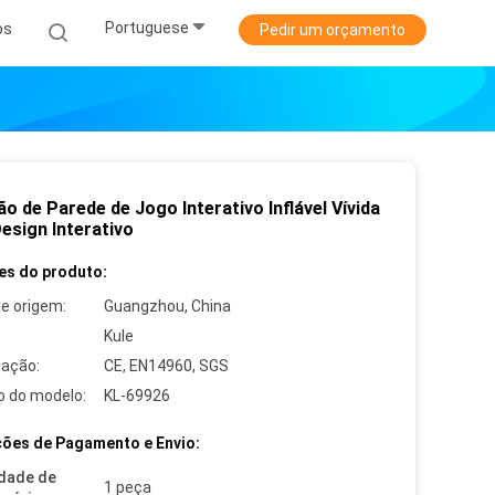
Portuguese
os
Pedir um orçamento
ão de Parede de Jogo Interativo Inflável Vívida
esign Interativo
es do produto:
de origem:
Guangzhou, China
Kule
cação:
CE, EN14960, SGS
 do modelo:
KL-69926
ões de Pagamento e Envio:
dade de
1 peça