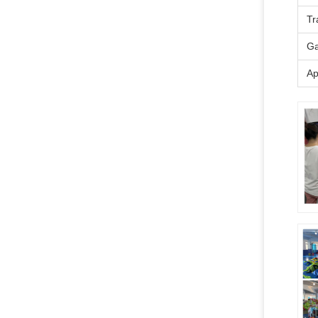
Tr
Ga
Ap