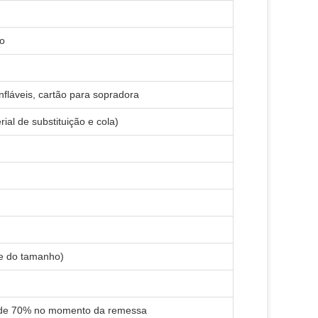
do
nfláveis, cartão para sopradora
ial de substituição e cola)
e do tamanho)
o de 70% no momento da remessa