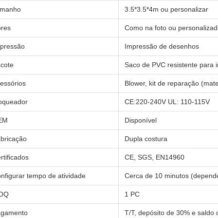
amanho
3.5*3.5*4m ou personalizar
res
Como na foto ou personaliza
pressão
Impressão de desenhos
cote
Saco de PVC resistente para i
essórios
Blower, kit de reparação (mater
oqueador
CE:220-240V UL: 110-115V
EM
Disponível
bricação
Dupla costura
rtificados
CE, SGS, EN14960
nfigurar tempo de atividade
Cerca de 10 minutos (depend
OQ
1 PC
agamento
T/T, depósito de 30% e sald