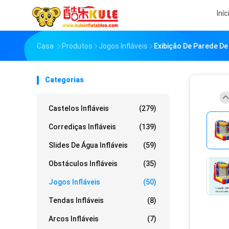
Iníc
Casa
Produtos
Jogos Infláveis
Exibição De Parede De 
Categorias
Castelos Infláveis
(279)
Corrediças Infláveis
(139)
Slides De Água Infláveis
(59)
Obstáculos Infláveis
(35)
Jogos Infláveis
(50)
Tendas Infláveis
(8)
Arcos Infláveis
(7)