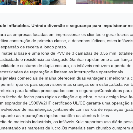
ule Inflatables: Unindo diversão e segurança para impulsionar n
ara as empresas focadas em impressionar os clientes e gerar lucros co
rítica.construção de primeira classe, e desenhos lúdicos, estes infláv
 expansão de receita a longo prazo.
 material base é uma lona de PVC de 3 camadas de 0,55 mm, totalment
lasticidade e resistência ao desgaste.Ganhar rapidamente a confiança 
ualidade e costuras de dupla costura, os infláveis reduzem a perda de
ecessidades de reparação e limitam as interrupções operacionais.
s janelas comerciais de malha oferecem duas vantagens: melhorar a cir
 permitir que os pais supervisionem as crianças sem esforço.Esta van
referida para famílias preocupadas com a segurançaConstruídos para us
om fecho de fecho para rápida deflação e quebra, e seu design leve fa
m soprador de 1500W/2HP certificado UL/CE garante uma operação se
nvolvidos.e de manutenção, juntamente com os kits de reparação (patc
nquanto as reparações rápidas mantêm os clientes felizes.
eito de materiais industriais, os infláveis Kule suportam uso diário pes
umentando as margens de lucro.Os materiais sem chumbo cumprem a