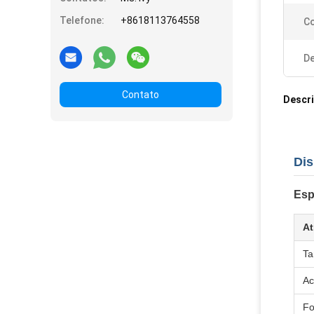
Telefone:
+8618113764558
Co
De
Contato
Descr
Dis
Esp
At
T
Ac
F