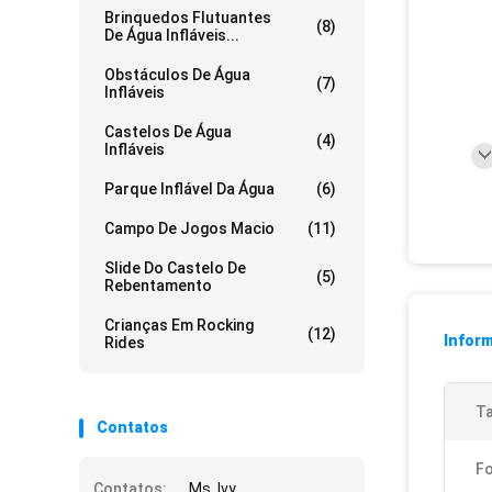
Brinquedos Flutuantes
(8)
De Água Infláveis...
Obstáculos De Água
(7)
Infláveis
Castelos De Água
(4)
Infláveis
Parque Inflável Da Água
(6)
Campo De Jogos Macio
(11)
Slide Do Castelo De
(5)
Rebentamento
Crianças Em Rocking
(12)
Infor
Rides
T
Contatos
F
Contatos:
Ms. Ivy