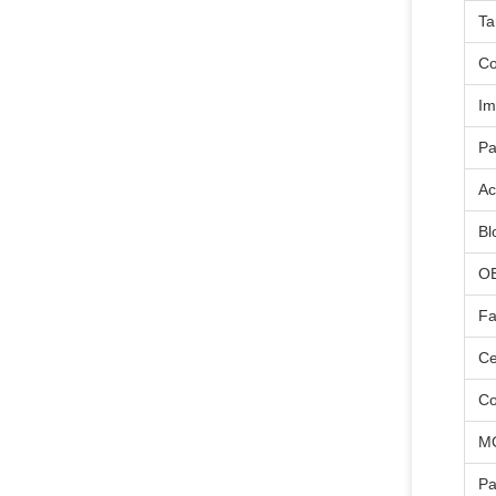
T
Co
Im
Pa
Ac
Bl
O
Fa
Ce
Co
M
P