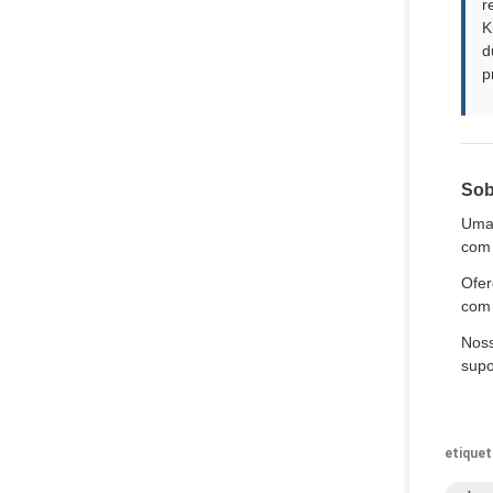
r
K
d
p
Sob
Uma 
com 
Ofer
com 
Noss
supo
etiquet