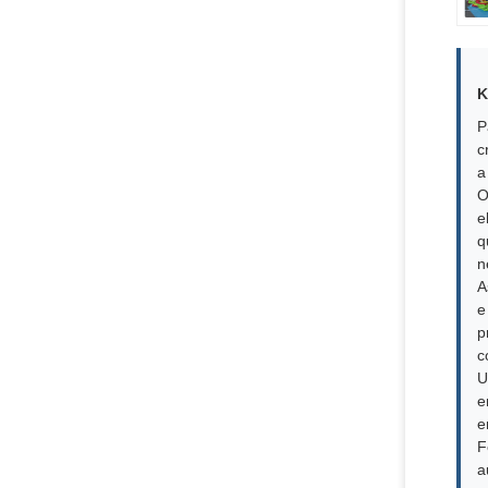
K
P
c
a
O
e
q
n
A
e
p
c
U
e
e
F
a