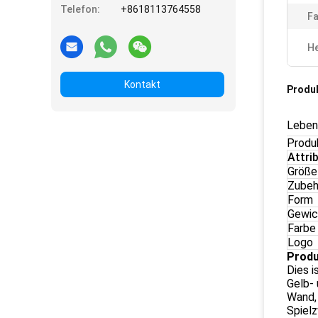
Telefon:
+8618113764558
Fa
He
Kontakt
Produ
Lebend
Produ
Attri
Größe
Zubeh
Form
Gewic
Farbe
Logo
Produ
Dies i
Gelb- 
Wand, 
Spiel