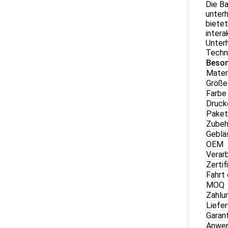
Die Ba
unterh
bietet
intera
Unterh
Techn
Beson
Mater
Größe
Farbe
Druck
Paket
Zubeh
Geblä
OEM
Verar
Zertif
Fahrt 
MOQ
Zahlu
Liefe
Garan
Anwe