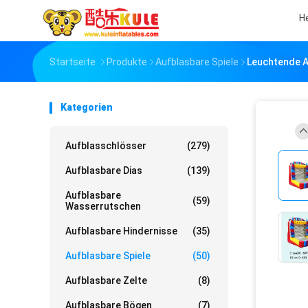
H
Startseite
Produkte
Aufblasbare Spiele
Leuchtende Au
Kategorien
Aufblasschlösser
(279)
Aufblasbare Dias
(139)
Aufblasbare
(59)
Wasserrutschen
Aufblasbare Hindernisse
(35)
Aufblasbare Spiele
(50)
Aufblasbare Zelte
(8)
Aufblasbare Bögen
(7)