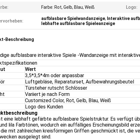
rbe:
Farbe: Rot, Gelb, Blau, Weiß
Logo:
aufblasbare Spielwandanzeige
,
Interaktive auf
rvorheben:
lebhafte aufblasbare Spieleanzeige
kt-Beschreibung
ige aufblasbare interaktive Spiele -Wandanzeige mit interakti
ktspezifikationen
but
Wert
3,5*3,5*4m oder anpassbar
ör
Luftgebläse, Reparaturset, Aufbewahrungsbeutel
Türsteher rutscht Schlösser
ht
Variiert je nach Form
Customized Color, Rot, Gelb, Blau, Weiß
Logo des Kunden
ktbeschreibung
st eine lebhaft gefärbte aufblasbare Spielstruktur. Es verfügt üb
und lila Farbtönen, wodurch ein auffälliges Erscheinungsbild erz
die mit zahlreichen kreisförmigen Griffen geschmückt ist, die v
zwecken ausgelegt sind.