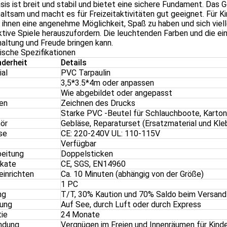
sis ist breit und stabil und bietet eine sichere Fundament. Da
altsam und macht es für Freizeitaktivitäten gut geeignet. Für 
 ihnen eine angenehme Möglichkeit, Spaß zu haben und sich viel
ktive Spiele herauszufordern. Die leuchtenden Farben und die ein
altung und Freude bringen kann.
ische Spezifikationen
derheit
Details
ial
PVC Tarpaulin
3,5*3.5*4m oder anpassen
Wie abgebildet oder angepasst
en
Zeichnen des Drucks
Starke PVC -Beutel für Schlauchboote, Karton
ör
Gebläse, Reparaturset (Ersatzmaterial und Kle
se
CE: 220-240V UL: 110-115V
Verfügbar
beitung
Doppelsticken
ikate
CE, SGS, EN14960
einrichten
Ca. 10 Minuten (abhängig von der Größe)
1 PC
ng
T/T, 30% Kaution und 70% Saldo beim Versand
rung
Auf See, durch Luft oder durch Express
tie
24 Monate
ndung
Vergnügen im Freien und Innenräumen für Kind