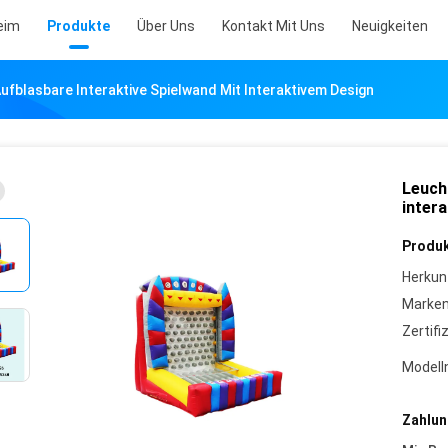
eim
Produkte
Über Uns
Kontakt Mit Uns
Neuigkeiten
fblasbare Interaktive Spielwand Mit Interaktivem Design
Leuch
inter
Produk
Herkun
Marke
Zertifi
Model
Zahlun