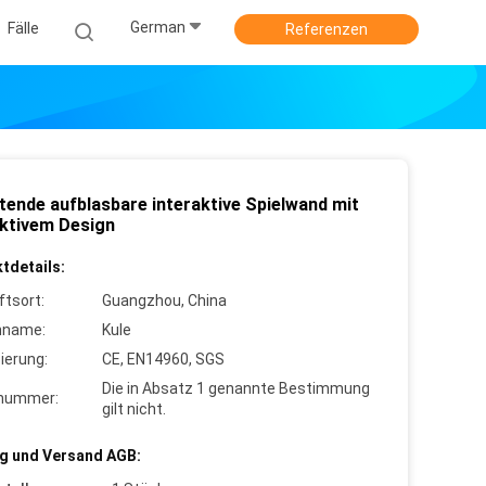
German
Fälle
Referenzen
tende aufblasbare interaktive Spielwand mit
aktivem Design
tdetails:
ftsort:
Guangzhou, China
nname:
Kule
zierung:
CE, EN14960, SGS
Die in Absatz 1 genannte Bestimmung
lnummer:
gilt nicht.
g und Versand AGB: