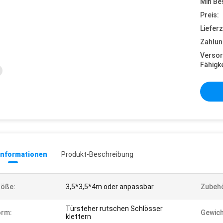
Min Be
Preis:
Lieferz
Zahlun
Versor
Fähigke
informationen
Produkt-Beschreibung
röße:
3,5*3,5*4m oder anpassbar
Zubehö
Türsteher rutschen Schlösser
orm:
Gewich
klettern