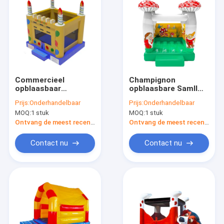
Commercieel
Champignon
opblaasbaar
opblaasbare Samll
springhuis met
springen opblazen
Prijs:
Onderhandelbaar
Prijs:
Onderhandelbaar
verjaardagstaartpatronen
kasteel voor kinderen
MOQ:
1 stuk
MOQ:
1 stuk
Ontvang de meest recente Prijs
Ontvang de meest recente Prijs
Contact nu
Contact nu
Thuis
Producten
Over Ons