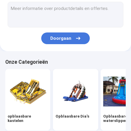
Opblaasbare obstakels
Opblaasbare spelen
Opblaasbare tenten
Doorgaan
Opblaasbare bogen
Opblaasbaar drijvend water speelgoed
Onze Categorieën
Opblaasbare waterhindernissen
Opblaasbare waterkastelen
opblaasbaar waterpark
Zachte Speelplaats
opblaasbare
Opblaasbare Dia's
Opblaasbare
Bounce Castle Glijbaan
kastelen
waterslippen