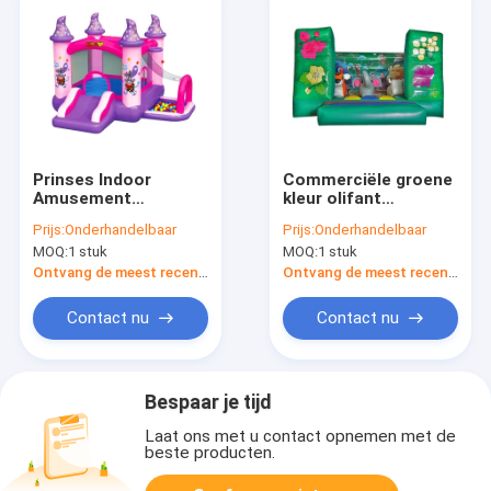
Prinses Indoor
Commerciële groene
Amusement
kleur olifant
Opblaasbare
opblaasbaar
Prijs:
Onderhandelbaar
Prijs:
Onderhandelbaar
Kinderen Bouncy
springkasteel voor
MOQ:
1 stuk
MOQ:
1 stuk
Castle
kinderen
Ontvang de meest recente Prijs
Ontvang de meest recente Prijs
Contact nu
Contact nu
Bespaar je tijd
Laat ons met u contact opnemen met de
beste producten.