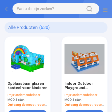
Alle Producten
(630)
Opblaasbaar glazen
Indoor Outdoor
kasteel voor kinderen
Playground
Opblaasbare Spelen
Prijs:
Onderhandelbaar
Prijs:
Onderhandelbaar
Krab Swing Voor
MOQ:
1 stuk
MOQ:
1 stuk
Kinderen
Ontvang de meest recente Prijs
Ontvang de meest recente Prijs