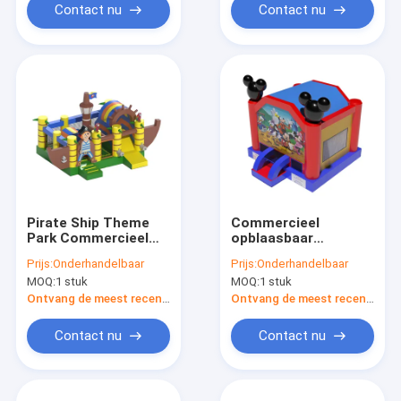
Contact nu
Contact nu
Pirate Ship Theme
Commercieel
Park Commercieel
opblaasbaar
opblaasbaar Kids
springhuis met
Prijs:
Onderhandelbaar
Prijs:
Onderhandelbaar
Bounce House
Mickey Mouse
MOQ:
1 stuk
MOQ:
1 stuk
patronen
Ontvang de meest recente Prijs
Ontvang de meest recente Prijs
Contact nu
Contact nu