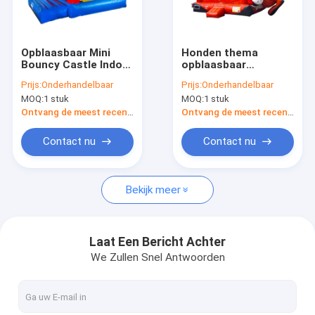
Fabriekstour
Kwaliteitscontrole
Opblaasbaar Mini
Honden thema
Bouncy Castle Indoor
opblaasbaar
Neem contact met ons op
Kinderspeelplaats
springkasteel
Prijs:
Onderhandelbaar
Prijs:
Onderhandelbaar
dubbele hechtingen
MOQ:
1 stuk
MOQ:
1 stuk
huur
Nieuws
Ontvang de meest recente Prijs
Ontvang de meest recente Prijs
Gevallen
Contact nu
Contact nu
Vraag een offerte
Bekijk meer
opblaasbare kastelen
Laat Een Bericht Achter
We Zullen Snel Antwoorden
Opblaasbare Dia's
Opblaasbare waterslippen