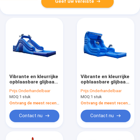
Geef uw vereiste
Vibrante en kleurrijke
Vibrante en kleurrijke
opblaasbare glijbaan
opblaasbare glijbaan
voor kinderen
voor kinderen
Prijs:
Onderhandelbaar
Prijs:
Onderhandelbaar
Spannende
Spannende
MOQ:
1 stuk
MOQ:
1 stuk
glijbaanvaring
glijbaanvaring
Ontvang de meest recente Prijs
Ontvang de meest recente Prijs
Contact nu
Contact nu