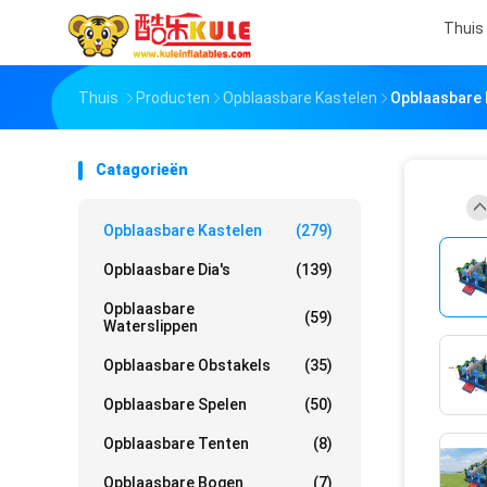
Thuis
Thuis
Producten
Opblaasbare Kastelen
Opblaasbare 
Catagorieën
Opblaasbare Kastelen
(279)
Opblaasbare Dia's
(139)
Opblaasbare
(59)
Waterslippen
Opblaasbare Obstakels
(35)
Opblaasbare Spelen
(50)
Opblaasbare Tenten
(8)
Opblaasbare Bogen
(7)