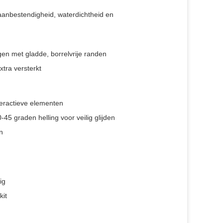
traanbestendigheid, waterdichtheid en
en met gladde, borrelvrije randen
tra versterkt
teractieve elementen
45 graden helling voor veilig glijden
n
ig
kit