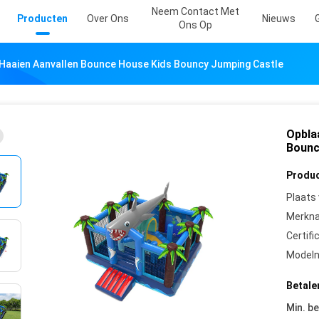
Neem Contact Met
Producten
Over Ons
Nieuws
Ons Op
Haaien Aanvallen Bounce House Kids Bouncy Jumping Castle
Opbla
Bounc
Produc
Plaats
Merkn
Certifi
Model
Betale
Min. be