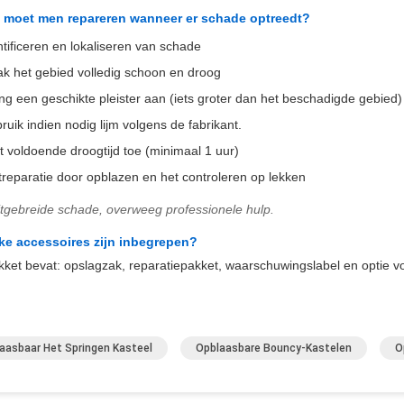
 moet men repareren wanneer er schade optreedt?
ntificeren en lokaliseren van schade
k het gebied volledig schoon en droog
ng een geschikte pleister aan (iets groter dan het beschadigde gebied)
ruik indien nodig lijm volgens de fabrikant.
t voldoende droogtijd toe (minimaal 1 uur)
treparatie door opblazen en het controleren op lekken
itgebreide schade, overweeg professionele hulp.
ke accessoires zijn inbegrepen?
kket bevat: opslagzak, reparatiepakket, waarschuwingslabel en optie v
aasbaar Het Springen Kasteel
Opblaasbare Bouncy-Kastelen
O