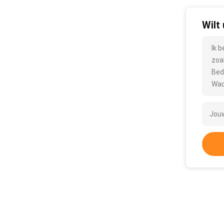
Wilt
Ik 
zoa
Bed
Wac