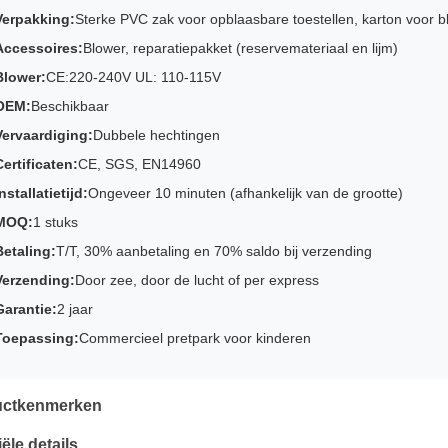
Verpakking:
Sterke PVC zak voor opblaasbare toestellen, karton voor b
Accessoires:
Blower, reparatiepakket (reservemateriaal en lijm)
Blower:
CE:220-240V UL: 110-115V
OEM:
Beschikbaar
Vervaardiging:
Dubbele hechtingen
Certificaten:
CE, SGS, EN14960
nstallatietijd:
Ongeveer 10 minuten (afhankelijk van de grootte)
MOQ:
1 stuks
Betaling:
T/T, 30% aanbetaling en 70% saldo bij verzending
Verzending:
Door zee, door de lucht of per express
Garantie:
2 jaar
Toepassing:
Commercieel pretpark voor kinderen
uctkenmerken
ële details