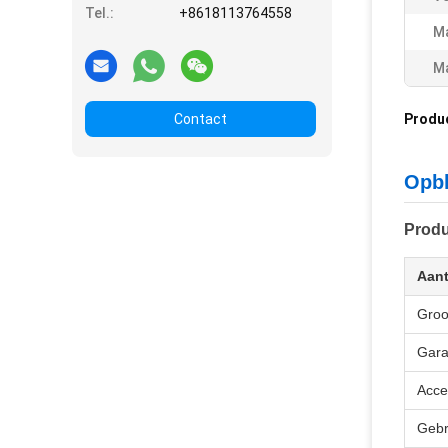
Tel.:
+8618113764558
Ma
Ma
Contact
Produ
Opbl
Produ
Aan
Groo
Gara
Acce
Gebr