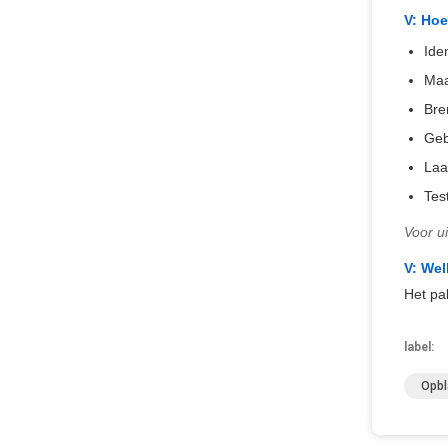
V: Hoe
Ide
Maa
Bre
Geb
Laa
Tes
Voor u
V: Wel
Het pa
label:
Opbl