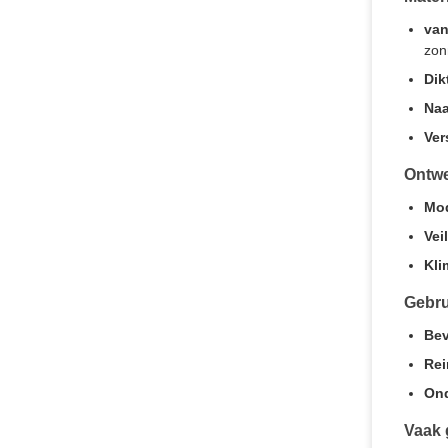
van
zon
Dik
Naa
Ver
Ontwe
Mod
Vei
Kli
Gebr
Bev
Rei
On
Vaak 