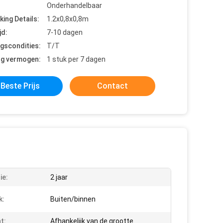
Onderhandelbaar
king Details:
1.2x0,8x0,8m
jd:
7-10 dagen
ngscondities:
T/T
ng vermogen:
1 stuk per 7 dagen
Beste Prijs
Contact
ie:
2 jaar
k:
Buiten/binnen
t:
Afhankelijk van de grootte