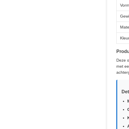
Vor
Gewi
Mate
Kleu
Produ
Deze o
met ee
achter
Det