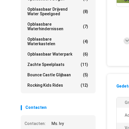
Opblaasbaar Drijvend
(8)
Water Speelgoed
Opblaasbare
(7)
Waterhindernissen
Opblaasbare
(4)
Waterkastelen
Opblaasbaar Waterpark
(6)
Zachte Speelplaats
(11)
Bounce Castle Glijbaan
(5)
Rocking Kids Rides
(12)
Gedeta
Gr
Contacten
Ac
Contacten:
Ms. Ivy
V