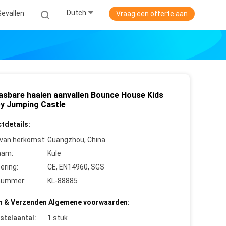
Dutch
Gevallen
Vraag een offerte aan
asbare haaien aanvallen Bounce House Kids
y Jumping Castle
tdetails:
 van herkomst:
Guangzhou, China
aam:
Kule
cering:
CE, EN14960, SGS
nummer:
KL-88885
n & Verzenden Algemene voorwaarden:
stelaantal:
1 stuk