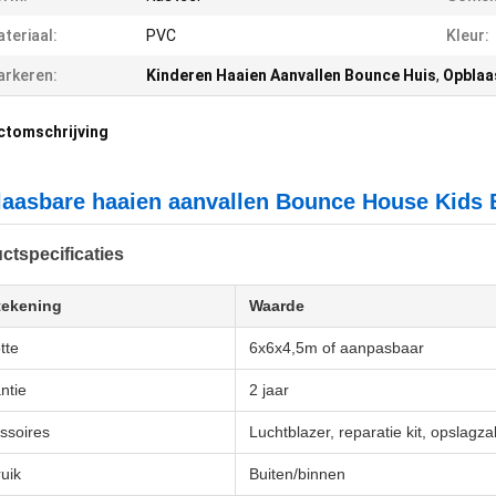
teriaal:
PVC
Kleur:
rkeren:
Kinderen Haaien Aanvallen Bounce Huis
,
Opblaa
ctomschrijving
aasbare haaien aanvallen Bounce House Kids
ctspecificaties
tekening
Waarde
tte
6x6x4,5m of aanpasbaar
ntie
2 jaar
ssoires
Luchtblazer, reparatie kit, opslagza
uik
Buiten/binnen