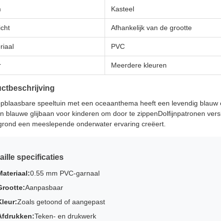
m
Kasteel
cht
Afhankelijk van de grootte
riaal
PVC
r
Meerdere kleuren
ctbeschrijving
pblaasbare speeltuin met een oceaanthema heeft een levendig blau
n blauwe glijbaan voor kinderen om door te zippenDolfijnpatronen vers
grond een meeslepende onderwater ervaring creëert.
aille specificaties
Materiaal:
0.55 mm PVC-garnaal
Grootte:
Aanpasbaar
Kleur:
Zoals getoond of aangepast
Afdrukken:
Teken- en drukwerk