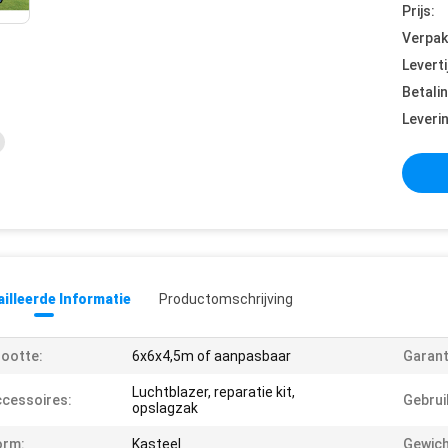
Prijs:
Verpak
Leverti
Betali
Leveri
illeerde Informatie
Productomschrijving
ootte:
6x6x4,5m of aanpasbaar
Garant
Luchtblazer, reparatie kit,
cessoires:
Gebrui
opslagzak
orm:
Kasteel
Gewich