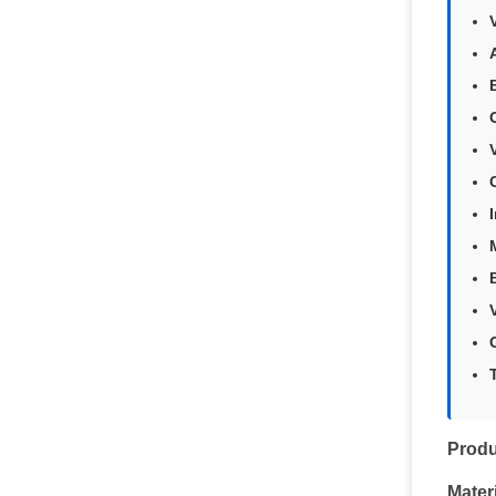
I
Prod
Materi