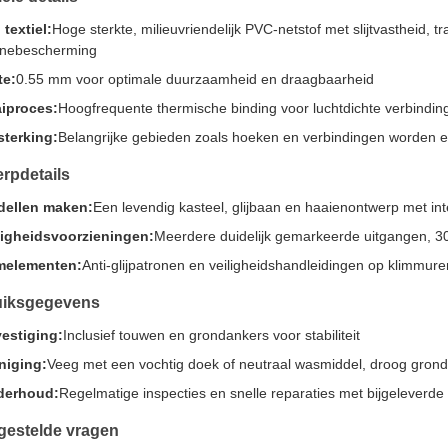
 textiel:
Hoge sterkte, milieuvriendelijk PVC-netstof met slijtvastheid, 
nebescherming
te:
0.55 mm voor optimale duurzaamheid en draagbaarheid
iproces:
Hoogfrequente thermische binding voor luchtdichte verbinding
sterking:
Belangrijke gebieden zoals hoeken en verbindingen worden ex
rpdetails
ellen maken:
Een levendig kasteel, glijbaan en haaienontwerp met in
ligheidsvoorzieningen:
Meerdere duidelijk gemarkeerde uitgangen, 30-
melementen:
Anti-glijpatronen en veiligheidshandleidingen op klimmure
uiksgegevens
estiging:
Inclusief touwen en grondankers voor stabiliteit
niging:
Veeg met een vochtig doek of neutraal wasmiddel, droog grond
derhoud:
Regelmatige inspecties en snelle reparaties met bijgeleverde 
gestelde vragen