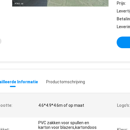
Prijs:
Leverti
Betali
Leveri
illeerde Informatie
Productomschrijving
ootte:
4.6*4.9*4.6m of op maat
Logo's
PVC zakken voor spullen en
karton voor blazers,kartondoos
kket:
Kleur: