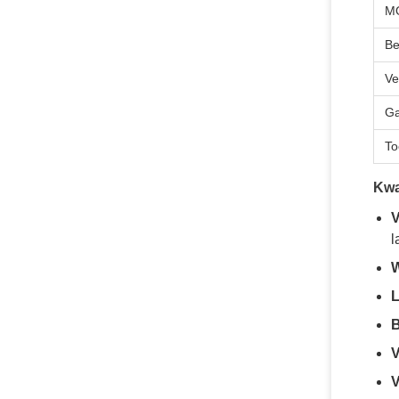
M
Be
Ve
Ga
To
Kwa
V
l
W
L
B
V
V