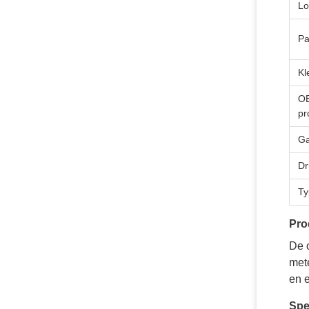
Lo
Pa
Kl
O
pr
Ga
Dr
Ty
Pro
De 
met
en e
Spe