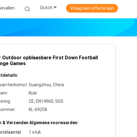
Dutch
Gevallen
Vraag een offerte aan
r Outdoor opblaasbare First Down Football
enge Games
tdetails:
 van herkomst:
Guangzhou, China
aam:
Kule
cering:
CE, EN14960, SGS
nummer:
KL-69258
n & Verzenden Algemene voorwaarden:
stelaantal:
1 stuk