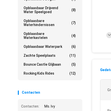
Opblaasbaar Drijvend
(8)
Water Speelgoed
Opblaasbare
(7)
Waterhindernissen
Opblaasbare
(4)
Waterkastelen
Opblaasbaar Waterpark
(6)
Zachte Speelplaats
(11)
Bounce Castle Glijbaan
(5)
Gedeta
Rocking Kids Rides
(12)
Gr
Contacten
Contacten:
Ms. Ivy
Pa