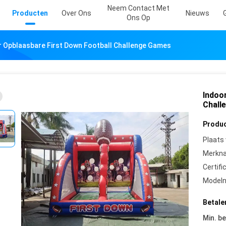
Neem Contact Met
Producten
Over Ons
Nieuws
Ons Op
 Opblaasbare First Down Football Challenge Games
Indoo
Chall
Produc
Plaats
Merkn
Certifi
Model
Betale
Min. be