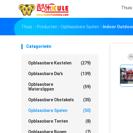
Thuis
Thuis
Producten
Opblaasbare Spelen
Indoor Outdoor
Catagorieën
Opblaasbare Kastelen
(279)
Opblaasbare Dia's
(139)
Opblaasbare
(59)
Waterslippen
Opblaasbare Obstakels
(35)
Opblaasbare Spelen
(50)
Opblaasbare Tenten
(8)
Opblaasbare Bogen
(7)