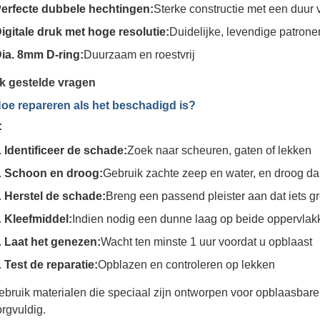
erfecte dubbele hechtingen:
Sterke constructie met een duur 
igitale druk met hoge resolutie:
Duidelijke, levendige patrone
ia. 8mm D-ring:
Duurzaam en roestvrij
k gestelde vragen
Hoe repareren als het beschadigd is?
:
Identificeer de schade:
Zoek naar scheuren, gaten of lekken
Schoon en droog:
Gebruik zachte zeep en water, en droog da
Herstel de schade:
Breng een passend pleister aan dat iets g
Kleefmiddel:
Indien nodig een dunne laag op beide oppervla
Laat het genezen:
Wacht ten minste 1 uur voordat u opblaast
Test de reparatie:
Opblazen en controleren op lekken
ebruik materialen die speciaal zijn ontworpen voor opblaasbare s
orgvuldig.