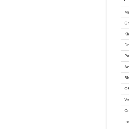
Ma
Gr
Kl
Dr
Pa
Ac
Bl
OE
Ve
Ce
Ins