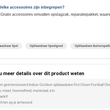
Welke accessoires zijn inbegrepen?
:
Gratis accessoires omvatten opslagzak, reparatiepakket, waar
aasbaar Spel
Opblaasbaar Speelgoed
Opblaasbare Buitenspell
 u meer details over dit product weten
ben geïnteresseerd Indoor Outdoor opblaasbare First Down Football Ch
e, maat, hoeveelheid, materiaal, etc.
ankt!
hten op je antwoord.