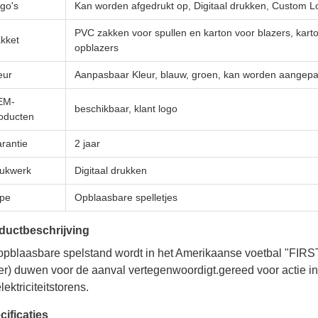
go's
Kan worden afgedrukt op, Digitaal drukken, Custom L
PVC zakken voor spullen en karton voor blazers, kar
kket
opblazers
eur
Aanpasbaar Kleur, blauw, groen, kan worden aangepa
EM-
beschikbaar, klant logo
oducten
rantie
2 jaar
ukwerk
Digitaal drukken
pe
Opblaasbare spelletjes
ductbeschrijving
opblaasbare spelstand wordt in het Amerikaanse voetbal "FIR
er) duwen voor de aanval vertegenwoordigt.gereed voor actie 
lektriciteitstorens.
cificaties