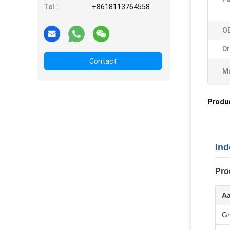
Tel.:
+8618113764558
OE
Dr
Contact
Ma
Produ
Ind
Pro
Aa
Gr