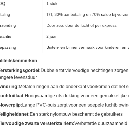
OQ
1 stuk
taling
T/T, 30% aanbetaling en 70% saldo bij verze
rzending
Door zee, door de lucht of per express
rantie
2 jaar
epassing
Buiten- en binnenvermaak voor kinderen en
liteitskenmerken
ersterkingsgordel:
Dubbele tot viervoudige hechtingen zorgen 
angere levensduur
indring:
Metalen ringen aan de onderkant voorkomen dat het 
uchtuitlaat:
Hoogwaardige rits dekking voor een gemakkelijke d
lowerpijp:
Lange PVC-buis zorgt voor een soepele luchtblowin
eiligheidsnet:
Een sterk nylontouw beschermt de gebruikers
iervoudige zwarte versterkte riem:
Verbeterde duurzaamheid