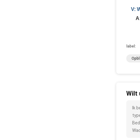
V: 
A
label:
Opbl
Wilt
Ik 
typ
Bed
Wac