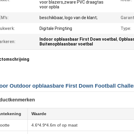
voor blazers,zware PVC draagtas
voor opbla
M's:
beschikbaar, logo van de klant;
Garant
ukwerk:
Digitale Pringting
Type:
Indoor opblaasbaar First Down voetbal
,
Opblaas
rkeren:
Buitenopblaasbaar voetbal
ctomschrijving
oor Outdoor opblaasbare First Down Football Chal
ductkenmerken
ntekening
Waarde
ootte
4.6*4.9*4.6m of op maat