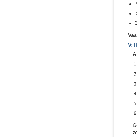
P
D
D
Vaa
V: 
A
G
z