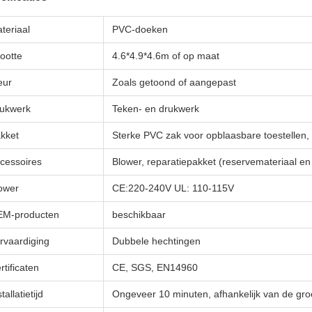
teriaal
PVC-doeken
ootte
4.6*4.9*4.6m of op maat
eur
Zoals getoond of aangepast
ukwerk
Teken- en drukwerk
kket
Sterke PVC zak voor opblaasbare toestellen, 
cessoires
Blower, reparatiepakket (reservemateriaal en 
ower
CE:220-240V UL: 110-115V
M-producten
beschikbaar
rvaardiging
Dubbele hechtingen
rtificaten
CE, SGS, EN14960
tallatietijd
Ongeveer 10 minuten, afhankelijk van de groo