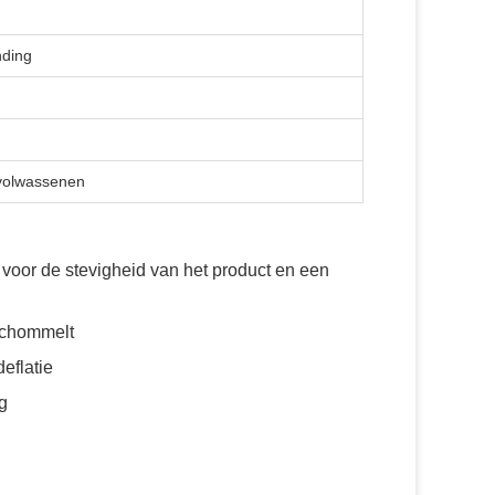
nding
 volwassenen
voor de stevigheid van het product en een
schommelt
eflatie
g