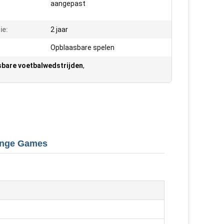
aangepast
ie:
2 jaar
Opblaasbare spelen
bare voetbalwedstrijden
,
lenge Games